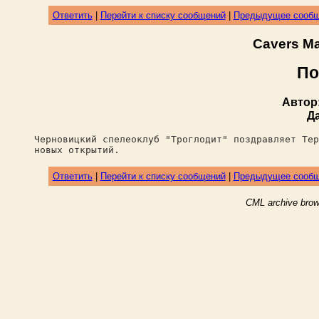
Ответить
|
Перейти к списку сообщений
|
Предыдущее сооб
Cavers M
По
Автор
Д
Черновицкий спелеоклуб "Троглодит" поздравляет Тер
новых открытий.
Ответить
|
Перейти к списку сообщений
|
Предыдущее сооб
CML archive brow