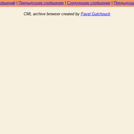
ообщений
|
Предыдущее сообщение
|
Следующее сообщение
|
Предыдуще
CML archive browser created by
Pavel Gulchouck