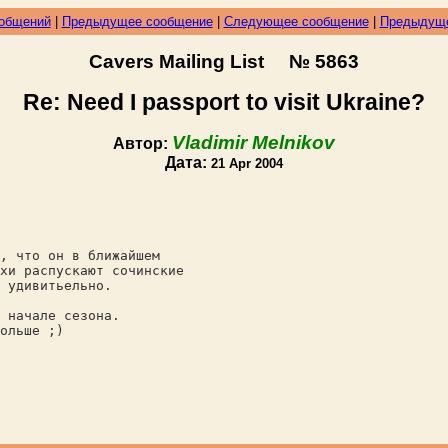
ообщений
|
Предыдущее сообщение
|
Следующее сообщение
|
Предыдуще
Cavers Mailing List № 5863
Re: Need I passport to visit Ukraine?
Vladimir Melnikov
Автор:
Дата:
21 Apr 2004
, что он в ближайшем
хи распускают сочинские
 удивитьельно.
 начале сезона.
ольше ;)