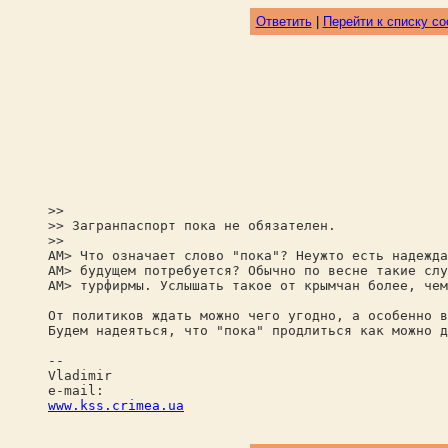
Ответить
|
Перейти к списку с
>>
>> Загранпаспорт пока не обязателен.
>>
AM> Что означает слово "пока"? Неужто есть надежда
AM> будущем потребуется? Обычно по весне такие слу
AM> турфирмы. Услышать такое от крымчан более, чем
От политиков ждать можно чего угодно, а особенно в
Будем надеяться, что "пока" продлиться как можно д
--
Vladimir
e-mail:
www.kss.crimea.ua