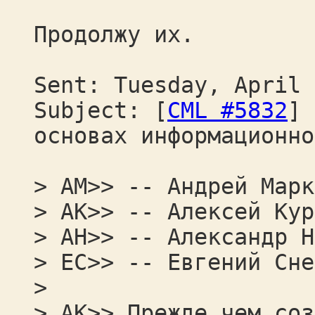
Продолжу их.
Sent: Tuesday, April 
Subject: [
CML #5832
] 
основах информационно
> AM>> -- Андрей Марк
> AK>> -- Алексей Кур
> АН>> -- Александр Н
> ЕС>> -- Евгений Сне
>
> AK>> Прежде чем соз