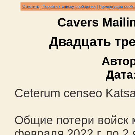
Ответить
|
Перейти к списку сообщений
|
Предыдущее сооб
Cavers Mail
Двадцать тр
Авто
Дата
Ceterum censeo Katsa
Общие потери войск 
февраля 2022 г. по 2 