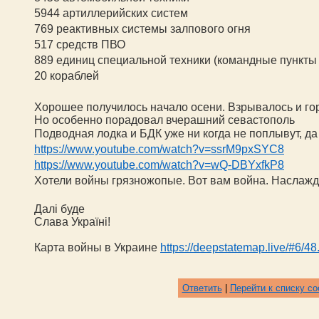
5944 артиллерийских систем
769 реактивных системы залпового огня
517 средств ПВО
889 единиц специальной техники (командные пункты и
20 кораблей
Хорошее получилось начало осени. Взрывалось и гор
Но особенно порадовал вчерашний севастополь
Подводная лодка и БДК уже ни когда не поплывут, д
https://www.youtube.com/watch?v=ssrM9pxSYC8
https://www.youtube.com/watch?v=wQ-DBYxfkP8
Хотели войны грязножопые. Вот вам война. Наслаж
Далі буде
Слава Україні!
Карта войны в Украине
https://deepstatemap.live/#6/4
Ответить
|
Перейти к списку с