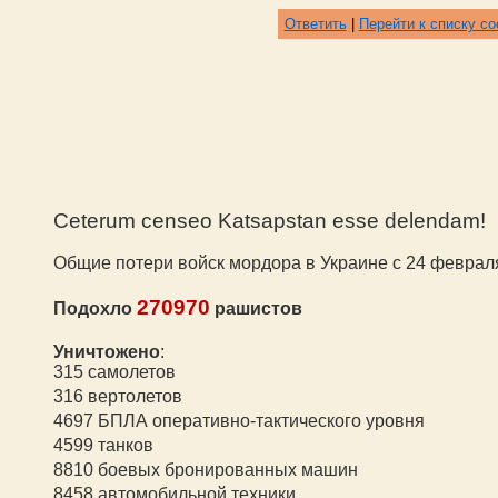
Ответить
|
Перейти к списку с
Ceterum censeo Katsapstan esse delendam!
Общие потери войск мордора в Украине с 24 февраля 
270970
Подохло
рашистов
Уничтожено
:
315 самолетов
316 вертолетов
4697 БПЛА оперативно-тактического уровня
4599 танк
ов
8810 боевых бронированных машин
8458 автомобильной техники