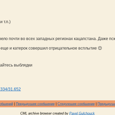
 т.п.)
ело почти во всех западных регионах кацапстана. Даже пск
а еще и катерок совершил отрицательное всплытие
😊
дайтесь выблядки
8.334/31.652
ообщений
|
Предыдущее сообщение
|
Следующее сообщение
|
Предыдуще
CML archive browser created by
Pavel Gulchouck