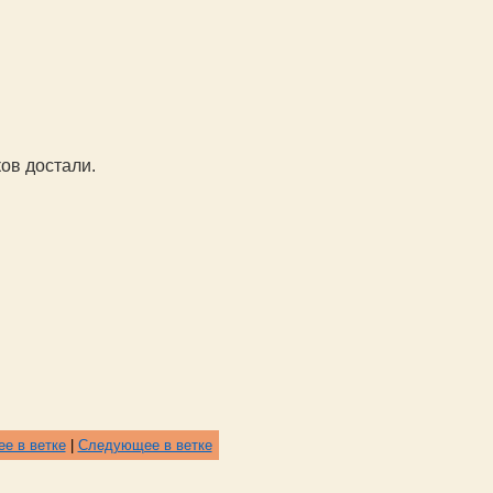
ов достали.
е в ветке
|
Следующее в ветке