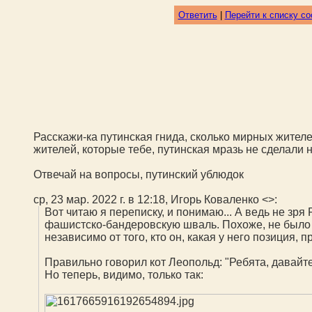
Ответить
|
Перейти к списку с
Расскажи-ка путинская гнида, сколько мирных жите
жителей, которые тебе, путинская мразь не сделали н
Отвечай на вопросы, путинский ублюдок
ср, 23 мар. 2022 г. в 12:18, Игорь Коваленко <
>:
Вот читаю я переписку, и понимаю... А ведь не зр
фашистско-бандеровскую шваль. Похоже, не было д
независимо от того, кто он, какая у него позиция, пр
Правильно говорил кот Леопольд: "Ребята, давайте
Но теперь, видимо, только так: