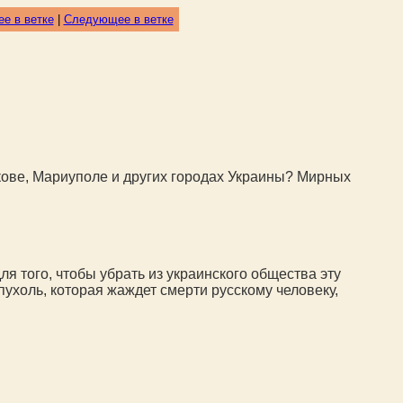
е в ветке
|
Следующее в ветке
кове, Мариуполе и других городах Украины? Мирных
ля того, чтобы убрать из украинского общества эту
ухоль, которая жаждет смерти русскому человеку,