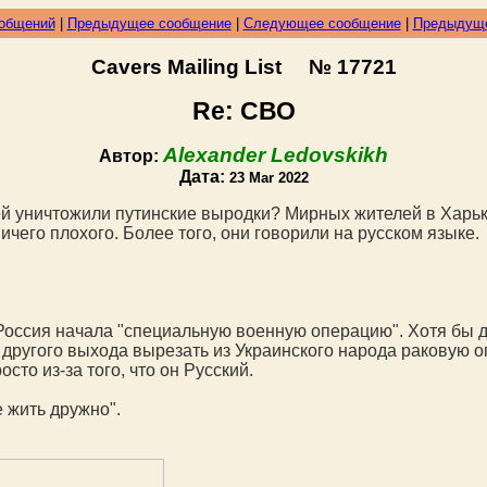
ообщений
|
Предыдущее сообщение
|
Следующее сообщение
|
Предыдуще
Cavers Mailing List № 17721
Re: СВО
Alexander Ledovskikh
Автор:
Дата:
23 Mar 2022
лей уничтожили путинские выродки? Мирных жителей в Харь
ичего плохого. Более того, они говорили на русском языке.
я Россия начала "специальную военную операцию". Хотя бы д
ругого выхода вырезать из Украинского народа раковую оп
осто из-за того, что он Русский.
 жить дружно".