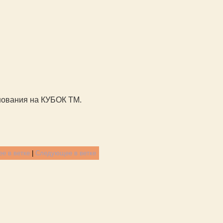
нования на КУБОК ТМ.
е в ветке
|
Следующее в ветке