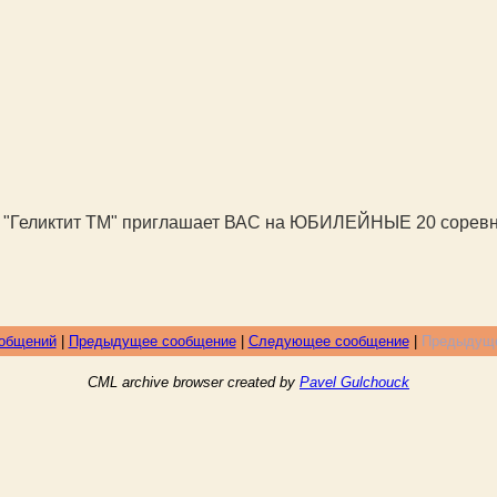
уб "Геликтит ТМ" приглашает ВАС на ЮБИЛЕЙНЫЕ 20 сорев
ообщений
|
Предыдущее сообщение
|
Следующее сообщение
|
Предыдуще
CML archive browser created by
Pavel Gulchouck