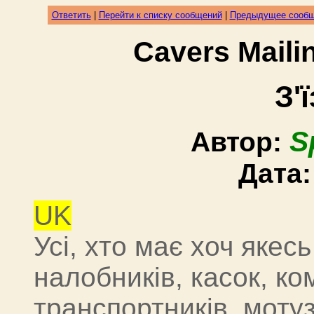
Ответить
|
Перейти к списку сообщений
|
Предыдущее сооб
Cavers Mail
З'
S
Автор:
Дата
UK
Усі, хто має хоч якес
налобників, касок, ко
транспортників, мотуз