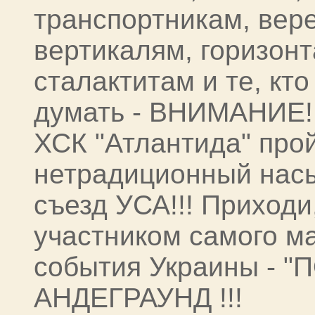
транспортникам, вер
вертикалям, горизонт
сталактитам и те, кто
думать - ВНИМАНИЕ!!!
ХСК "Атлантида" про
нетрадиционный нас
съезд УСА!!! Приходи
участником самого м
события Украины - 
АНДЕГРАУНД !!!