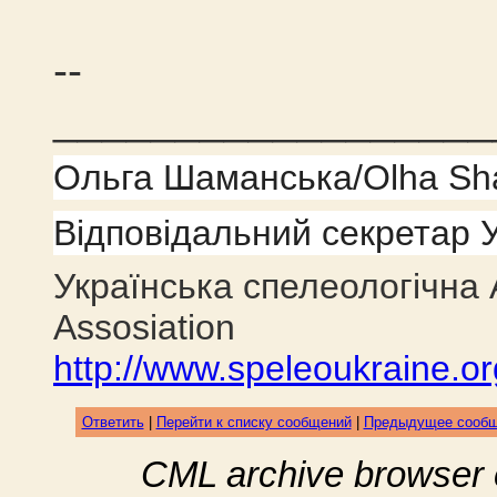
--
__________________
Ольга Шаманська/Olha S
Відповідальний секретар У
Українська спелеологічна 
Assosiation
http://www.speleoukraine.or
Ответить
|
Перейти к списку сообщений
|
Предыдущее сооб
CML archive browser 