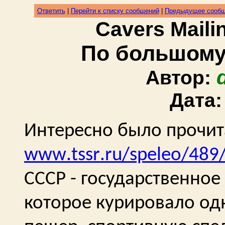
Ответить
|
Перейти к списку сообщений
|
Предыдущее сооб
Cavers Mail
По большому 
Автор:
Дата
Интересно было прочита
www
.
tssr
.
ru
/
speleo
/489
СССР - государственное
которое курировало од