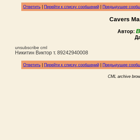
Ответить
|
Перейти к списку сообщений
|
Предыдущее сооб
Cavers Ma
В
Автор:
Д
unsubscribe cml
Никитин Виктор
т. 89242940008
Ответить
|
Перейти к списку сообщений
|
Предыдущее сооб
CML archive brow