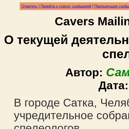
Ответить
|
Перейти к списку сообщений
|
Предыдущее сооб
Cavers Mail
О текущей деятельн
спе
Сам
Автор:
Дата
В городе Сатка, Чел
учредительное собра
спелеологов.