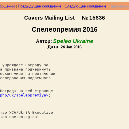
ообщений
|
Предыдущее сообщение
|
Следующее сообщение
|
Предыдуще
Cavers Mailing List № 15636
Спелеопремия 2016
Speleo Ukraine
Автор:
Дата:
24 Jan 2016
 учреждает Награду за
а призвана подчеркнуть
еском мире на протяжении
сследования подземного
Награды на веб-странице
php/uk/speleopremiya>
;
тар УСА/UkrSA Executive
ian speleological