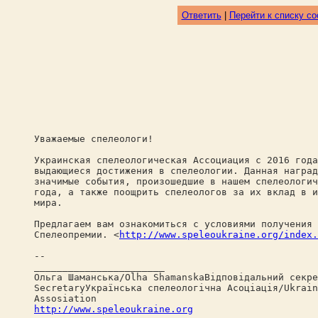
Ответить
|
Перейти к списку с
Уважаемые спелеологи!
Украинская спелеологическая Ассоциация с 2016 года
выдающиеся достижения в спелеологии. Данная наград
значимые события, произошедшие в нашем спелеологич
года, а также поощрить спелеологов за их вклад в и
мира.
Предлагаем вам ознакомиться с условиями получения 
Спелеопремии. <
http://www.speleoukraine.org/index.
--
_______________________
Ольга Шаманська/Olha ShamanskaВідповідальний секре
SecretaryУкраїнська спелеологічна Асоціація/Ukrain
Assosiation
http://www.speleoukraine.org