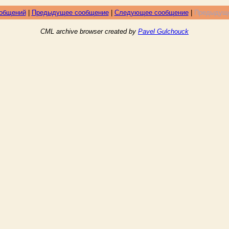
ообщений
|
Предыдущее сообщение
|
Следующее сообщение
|
Предыдуще
CML archive browser created by
Pavel Gulchouck