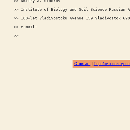
>> Dmitry A. Sidorov
>> Institute of Biology and Soil Science Russian A
>> 100-let Vladivostoku Avenue 159 Vladivostok 690
>> e-mail:
>>
Ответить
|
Перейти к списку с