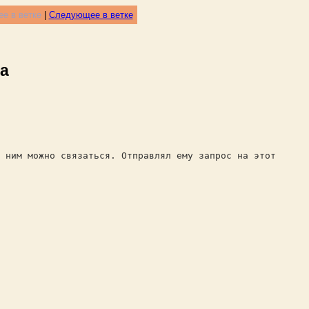
е в ветке
|
Следующее в ветке
ка
 ним можно связаться. Отправлял ему запрос на этот