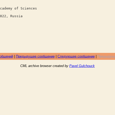
cademy of Sciences
022, Russia
ообщений
|
Предыдущее сообщение
|
Следующее сообщение
|
Предыдуще
CML archive browser created by
Pavel Gulchouck