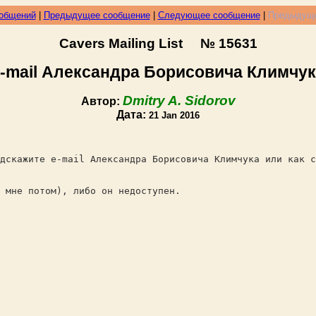
ообщений
|
Предыдущее сообщение
|
Следующее сообщение
|
Предыдуще
Cavers Mailing List № 15631
-mail Александра Борисовича Климчу
Dmitry A. Sidorov
Автор:
Дата:
21 Jan 2016
дскажите e-mail Александра Борисовича Климчука или как с
 мне потом), либо он недоступен.