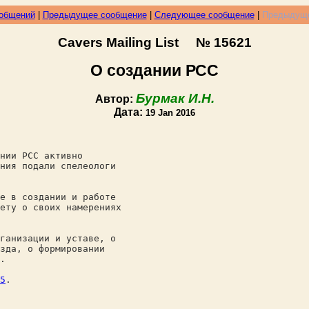
ообщений
|
Предыдущее сообщение
|
Следующее сообщение
|
Предыдуще
Cavers Mailing List № 15621
О создании РСС
Бурмак И.Н.
Автор:
Дата:
19 Jan 2016
нии РСС активно
ния подали спелеологи
е в создании и работе
ету о своих намерениях
ганизации и уставе, о
зда, о формировании
.
5
.