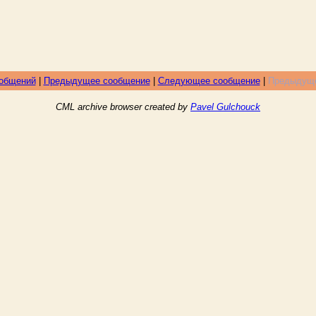
ообщений
|
Предыдущее сообщение
|
Следующее сообщение
|
Предыдуще
CML archive browser created by
Pavel Gulchouck