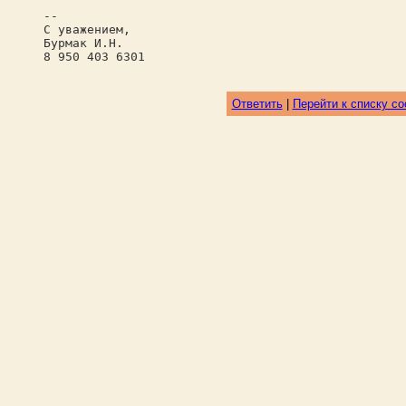
--
С уважением,
Бурмак И.Н.
8 950 403 6301
Ответить
|
Перейти к списку с