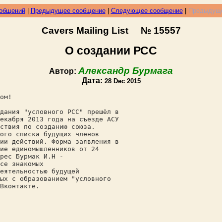
ообщений
|
Предыдущее сообщение
|
Следующее сообщение
|
Предыдуще
Cavers Mailing List № 15557
О создании РСС
Александр Бурмага
Автор:
Дата:
28 Dec 2015
ом!
дания "условного РСС" прешёл в
екабря 2013 года на съезде АСУ
ствия по созданию союза.
ого списка будущих членов
ии действий. Форма заявления в
ие единомышленников от 24
рес Бурмак И.Н -
се знакомых
еятельностью будущей
ых с образованием "условного
Вконтакте.