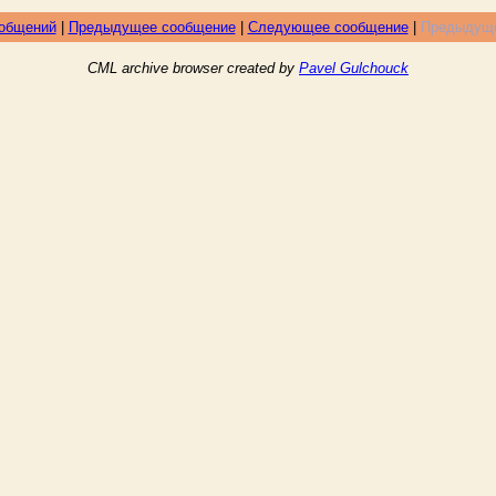
ообщений
|
Предыдущее сообщение
|
Следующее сообщение
|
Предыдуще
CML archive browser created by
Pavel Gulchouck