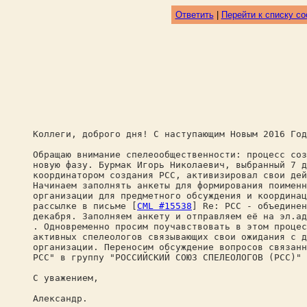
Ответить
|
Перейти к списку с
Коллеги, доброго дня! С наступающим Новым 2016 Год
Обращаю внимание спелеообщественности: процесс соз
новую фазу. Бурмак Игорь Николаевич, выбранный 7 д
координатором создания РСС, активизировал свои дей
Начинаем заполнять анкеты для формирования поименн
организации для предметного обсуждения и координац
рассылке в письме [
CML #15538
] Re: РСС - объединен
декабря. Заполняем анкету и отправляем её на эл.ад
. Одновременно просим поучавствовать в этом процес
активных спелеологов связывающих свои ожидания с д
организации. Переносим обсуждение вопросов связанн
РСС" в группу "РОССИЙСКИЙ СОЮЗ СПЕЛЕОЛОГОВ (РСС)" 
С уважением,
Александр.