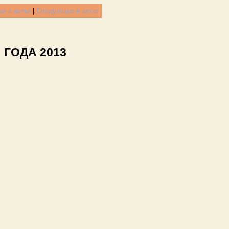
е в ветке
|
Следующее в ветке
 ГОДА 2013