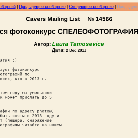
ообщений
|
Предыдущее сообщение
|
Следующее сообщение
|
Предыдуще
Cavers Mailing List № 14566
ся фотоконкурс СПЕЛЕОФОТОГРАФИЯ
Laura Tamosevice
Автор:
Дата:
2 Dec 2013
ятия :)
зует фотоконкурс
отографий по
всех, кто в 2013 г.
том году мы уменьшили
к может прислать до 5
афии по адресу photo@]
быть сняты в 2013 году и
т (пещера, снаряжение,
ографиям читайте на нашем