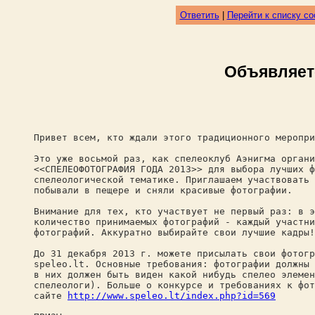
Ответить
|
Перейти к списку с
Объявляет
Привет всем, кто ждали этого традиционного меропри
Это уже восьмой раз, как спелеоклуб Аэнигма органи
<<СПЕЛЕОФОТОГРАФИЯ ГОДА 2013>> для выбора лучших ф
спелеологической тематике. Приглашаем участвовать 
побывали в пещере и сняли красивые фотографии.
Внимание для тех, кто участвует не первый раз: в э
количество принимаемых фотографий - каждый участни
фотографий. Аккуратно выбирайте свои лучшие кадры!
До 31 декабря 2013 г. можете присылать свои фотогр
speleo.lt. Основные требования: фотографии должны 
в них должен быть виден какой нибудь спелео элемен
спелеологи). Больше о конкурсе и требованиях к фот
сайте
http://www.speleo.lt/index.php?id=569