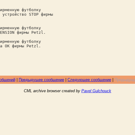
ирменную футболку
 устройство STOP фирмы
ирменную футболку
ENSION фирмы Petzl.
ирменную футболку
а ОК фирмы Petzl.
ообщений
|
Предыдущее сообщение
|
Следующее сообщение
|
Предыдуще
CML archive browser created by
Pavel Gulchouck