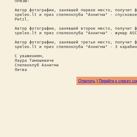
ПРИЗЫ:
Автор фотографии, занявшей первое место, получит ф
speleo.lt и приз спелеоклуба "Аэнигма" - спусковое
Petzl.
Автор фотографии, занявшей второе место, получит ф
speleo.lt и приз спелеоклуба "Аэнигма" - жумар ASC
Автор фотографии, занявшей третье место, получит ф
speleo.lt и приз спелеоклуба "Аэнигма" - 3 карабин
С уважением,
Лаура Тамошевиче
Спелеоклуб Аэнигма
Литва
Ответить
|
Перейти к списку с