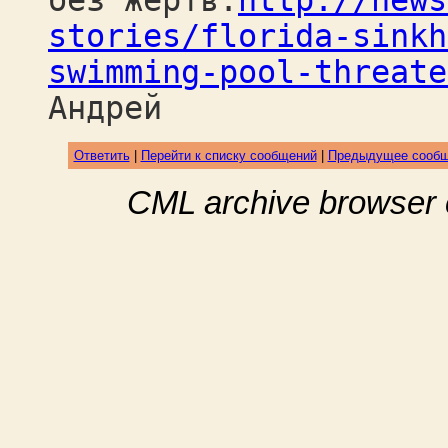
без жертв:
http://news
stories/florida-sinkh
swimming-pool-threate
Андрей
Ответить
|
Перейти к списку сообщений
|
Предыдущее сооб
CML archive browser 