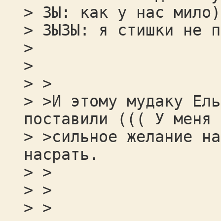
> ЗЫ: как у нас мило)
> ЗЫЗЫ: я стишки не п
>
>
> >
> >И этому мудаку Ель
поставили ((( У меня 
> >сильное желание на
насрать.
> >
> >
> >