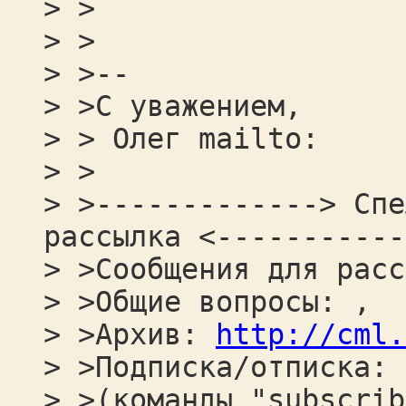
> >
> >
> >--
> >С уважением,
> > Олег mailto:
> >
> >-------------> Спе
рассылка <-----------
> >Сообщения для расс
> >Общие вопросы: ,
> >Архив:
http://cml.
> >Подписка/отписка:
> >(команды "subscrib