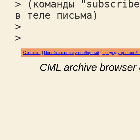
> (команды "subscribe
в теле письма)
>
>
Ответить
|
Перейти к списку сообщений
|
Предыдущее сооб
CML archive browser 