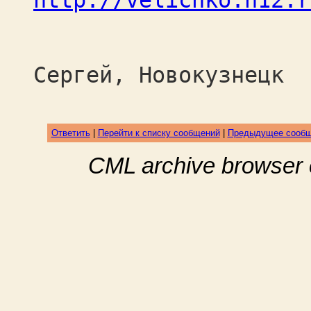
http://velichko.h12.r
Вел
Сергей, Новокузнецк
Ответить
|
Перейти к списку сообщений
|
Предыдущее сооб
CML archive browser 