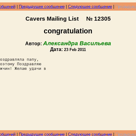
ообщений
|
Предыдущее сообщение
|
Следующее сообщение
|
Предыдуще
Cavers Mailing List № 12305
congratulation
Александра Васильева
Автор:
Дата:
23 Feb 2011
оздравляла папу,
оэтому Поздравляю
жчин! Желаю удачи в
ообщений
|
Предыдущее сообщение
|
Следующее сообщение
|
Предыдуще