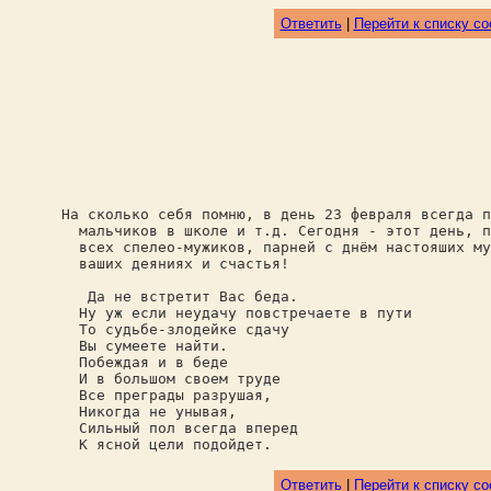
Ответить
|
Перейти к списку с
На сколько себя помню, в день 23 февраля всегда п
мальчиков в школе и т.д. Сегодня - этот день, п
всех спелео-мужиков, парней с днём настояших му
ваших деяниях и счастья!
Да не встретит Вас беда.
Ну уж если неудачу повстречаете в пути
То судьбе-злодейке сдачу
Вы сумеете найти.
Побеждая и в беде
И в большом своем труде
Все преграды разрушая,
Никогда не унывая,
Сильный пол всегда вперед
К ясной цели подойдет.
Ответить
|
Перейти к списку с