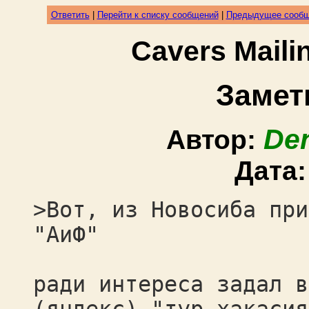
Ответить
|
Перейти к списку сообщений
|
Предыдущее сооб
Cavers Mail
Заметк
De
Автор:
Дата
>Вот, из Новосиба при
"АиФ"
ради интереса задал в