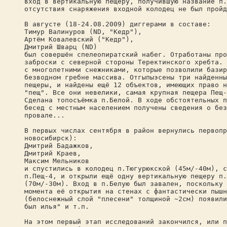
вход в вертикальную пещеру, получившую название п.
отсутствия снаряжения входной колодец не был пройд
В августе (18-24.08.2009) диггерами в составе:
Тимур Валинуров (ND, "Кедр"),
Артём Ковалевский ("Кедр"),
Дмитрий Шварц (ND)
был совершён спелеопиратский набег. Отработаны про
заброски с северной стороны Теректинского хребта. 
с многолетними снежниками, которые позволили базир
безводном гребне массива. Отгыпыэсены три найденны
пещеры, и найдены ещё 12 объектов, имеющих право н
"пещ". Все они невелики, самая крупная пещера Пещ-
Сделана топосъёмка п.Белой. В ходе обстоятельных п
бесед с местным населением получены сведения о без
провале...
В первых числах сентября в район вернулись первопр
новосибирск):
Дмитрий Бадажков,
Дмитрий Краев,
Максим Мельников
и спустились в колодец п.Тюгурюкской (45м/-40м), с
п.Пещ-4, и открыли ещё одну вертикальную пещеру п.
(70м/-30м). Вход в п.Белую был завален, поскольку 
момента её открытия на стенах с фантастически пышн
(белоснежный слой "плесени" толщиной ~2см) появили
был илья" и т.п.
На этом первый этап исследований закончился, или п