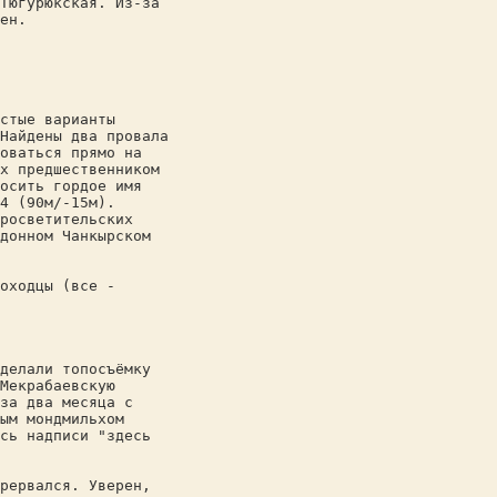
Тюгурюкская. Из-за
ен.
стые варианты
Найдены два провала
оваться прямо на
х предшественником
осить гордое имя
4 (90м/-15м).
росветительских
донном Чанкырском
оходцы (все -
делали топосъёмку
Мекрабаевскую
за два месяца с
ым мондмильхом
сь надписи "здесь
рервался. Уверен,