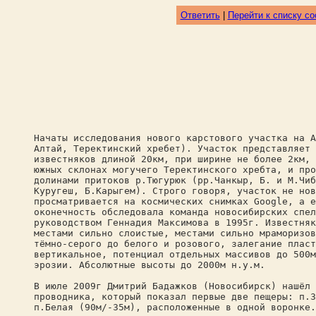
Ответить
|
Перейти к списку с
Начаты исследования нового карстового участка на А
Алтай, Теректинский хребет). Участок представляет 
известняков длиной 20км, при ширине не более 2км, 
южных склонах могучего Теректинского хребта, и про
долинами притоков р.Тюгурюк (рр.Чанкыр, Б. и М.Чиб
Куругеш, Б.Карыгем). Строго говоря, участок не нов
просматривается на космических снимках Google, а е
оконечность обследовала команда новосибирских спел
руководством Геннадия Максимова в 1995г. Известняк
местами сильно слоистые, местами сильно мраморизов
тёмно-серого до белого и розового, залегание пласт
вертикальное, потенциал отдельных массивов до 500м
эрозии. Абсолютные высоты до 2000м н.у.м.
В июле 2009г Дмитрий Бадажков (Новосибирск) нашёл 
проводника, который показал первые две пещеры: п.З
п.Белая (90м/-35м), расположенные в одной воронке.