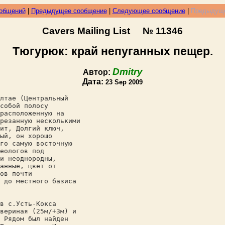
ообщений
|
Предыдущее сообщение
|
Следующее сообщение
|
Предыдуще
Cavers Mailing List № 11346
Тюгурюк: край непуганных пещер.
Dmitry
Автор:
Дата:
23 Sep 2009
лтае (Центральный
собой полосу
расположенную на
резанную несколькими
ит, Долгий ключ,
ый, он хорошо
го самую восточную
еологов под
и неоднородны,
анные, цвет от
ов почти
 до местного базиса
в с.Усть-Кокса
вериная (25м/+3м) и
 Рядом был найден