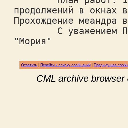
План работ: 1. То
продолжений в окнах в
Прохождение меандра в
С уважением Полищ
"Мория"
Ответить
|
Перейти к списку сообщений
|
Предыдущее сооб
CML archive browser 