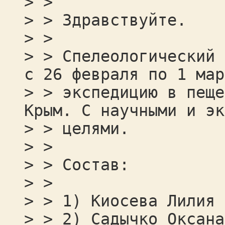
> >
> > Здравствуйте.
> >
> > Спелеологический 
с 26 февраля по 1 мар
> > экспедицию в пеще
Крым. С научными и эк
> > целями.
> >
> > Состав:
> >
> > 1) Киосева Лилия 
> > 2) Садычко Оксана