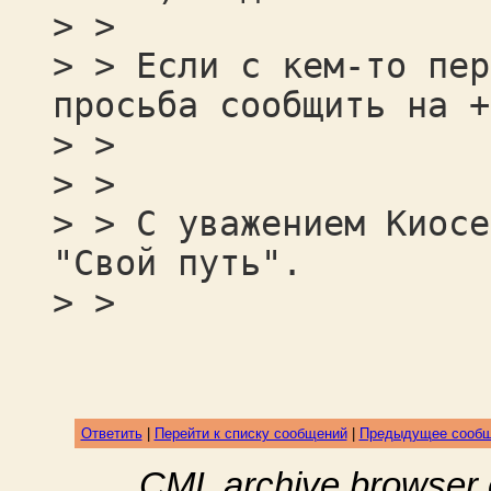
> >
> > Если с кем-то пер
просьба сообщить на +
> >
> >
> > С уважением Киосе
"Свой путь".
> >
Ответить
|
Перейти к списку сообщений
|
Предыдущее сооб
CML archive browser 