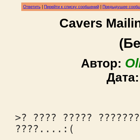
Ответить
|
Перейти к списку сообщений
|
Предыдущее сооб
Cavers Mail
(Бе
Ol
Автор:
Дата
>? ???? ????? ???????
????....:(