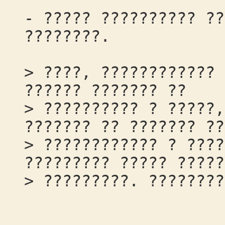
- ????? ?????????? ??
????????.
> ????, ???????????? 
?????? ??????? ??
> ?????????? ? ?????,
??????? ?? ??????? ??
> ???????????? ? ????
????????? ????? ?????
> ?????????. ????????