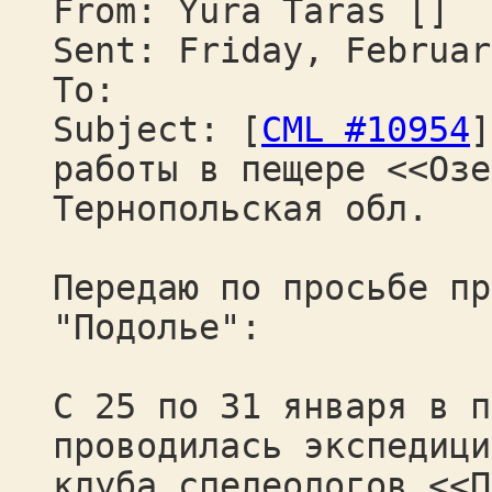
From: Yura Taras []
Sent: Friday, Februar
To:
Subject: [
CML #10954
]
работы в пещере <<Озе
Тернопольская обл.
Передаю по просьбе пр
"Подолье":
С 25 по 31 января в п
проводилась экспедици
клуба спелеологов <<П