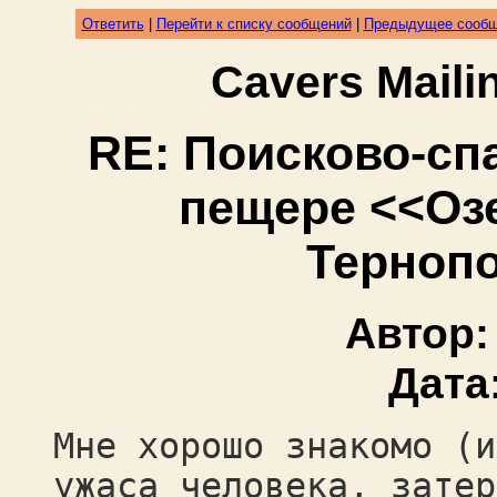
Ответить
|
Перейти к списку сообщений
|
Предыдущее сооб
Cavers Mail
RE: Поисково-сп
пещере <<Озе
Тернопо
Автор
Дата
Мне хорошо знакомо (и
ужаса человека, затер