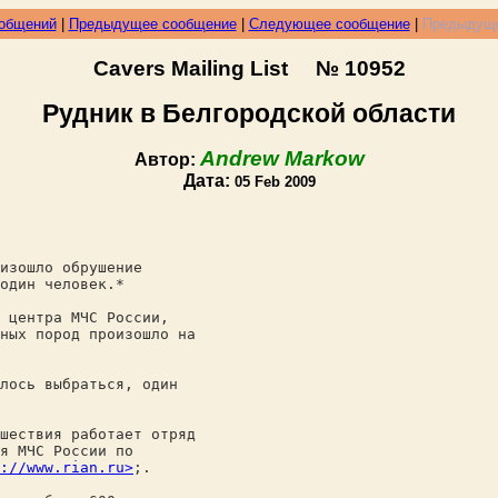
ообщений
|
Предыдущее сообщение
|
Следующее сообщение
|
Предыдуще
Cavers Mailing List № 10952
Рудник в Белгородской области
Andrew Markow
Автор:
Дата:
05 Feb 2009
изошло обрушение
один человек.*
 центра МЧС России,
ных пород произошло на
лось выбраться, один
шествия работает отряд
я МЧС России по
://www.rian.ru>
;.