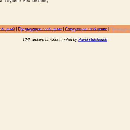
а глубине 600 метров,
ообщений
|
Предыдущее сообщение
|
Следующее сообщение
|
Предыдуще
CML archive browser created by
Pavel Gulchouck