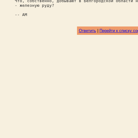
Что, собственно, добывают в Белгородской области н
- железную руду?
-- АМ
Ответить
|
Перейти к списку с