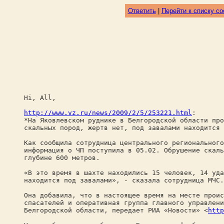
Ответить
|
Перейти к списку с
Hi, All,
http://www.vz.ru/news/2009/2/5/253221.html
:
*На Яковлевском руднике в Белгородской области про
скальных пород, жертв нет, под завалами находится 
Как сообщила сотрудница центрального регионального
информация о ЧП поступила в 05.02. Обрушение скаль
глубине 600 метров.
«В это время в шахте находились 15 человек, 14 уда
находится под завалами», - сказала сотрудница МЧС.
Она добавила, что в настоящее время на месте проис
спасателей и оперативная группа главного управлени
Белгородской области, передает РИА «Новости» <
http