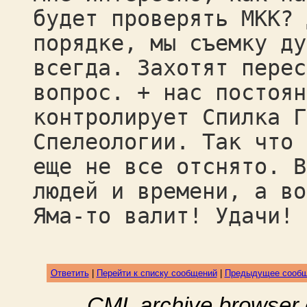
будет проверять МКК? 
порядке, мы съемку ду
всегда. Захотят перес
вопрос. + нас постоян
контролирует Спилка Г
Спелеологии. Так что 
еще не все отснято. В
людей и времени, а во
Яма-то валит! Удачи! 
Ответить
|
Перейти к списку сообщений
|
Предыдущее сооб
CML archive browser 