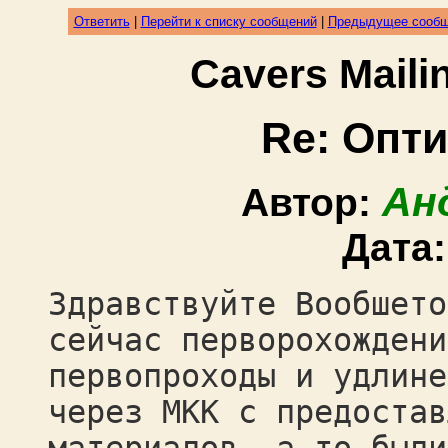
Ответить
|
Перейти к списку сообщений
|
Предыдущее сооб
Cavers Mail
Re: Опт
Ан
Автор:
Дата
Здравствуйте Вообшето
сейчас перворохождени
первопроходы и удлине
через МКК с предостав