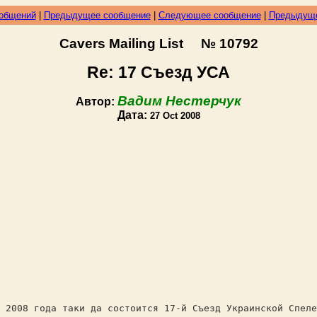
ообщений
|
Предыдущее сообщение
|
Следующее сообщение
|
Предыдуще
Cavers Mailing List № 10792
Re: 17 Съезд УСА
Вадим Нестерчук
Автор:
Дата:
27 Oct 2008
08 года таки да состоится 17-й Съезд Украинской Спелео