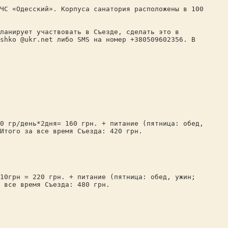
С «Одесский». Корпуса санатория расположены в 100
анирует участвовать в Съезде, сделать это в
shko @ukr.net либо SMS на номер +380509602356. В
/день*2дня= 160 грн. + питание (пятница: обед,
Итого за все время Съезда: 420 грн.
0грн = 220 грн. + питание (пятница: обед, ужин;
 все время Съезда: 480 грн.