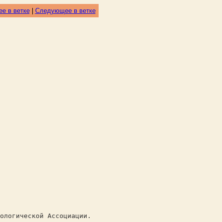
е в ветке
|
Следующее в ветке
логической Ассоциации.