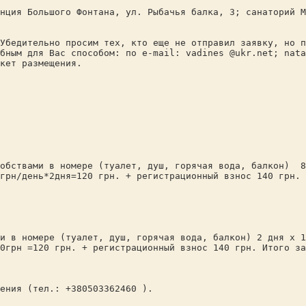
 Большого Фонтана, ул. Рыбачья балка, 3; санаторий МЧ
едительно просим тех, кто еще не отправил заявку, но пл
бным для Вас способом: по e-mail: vadines @ukr.net; nata
кет размещения.
и в номере (туалет, душ, горячая вода, балкон) 80 гр
грн/день*2дня=120 грн. + регистрационный взнос 140 грн. 
номере (туалет, душ, горячая вода, балкон) 2 дня х 11
0грн =120 грн. + регистрационный взнос 140 грн. Итого за
ия (тел.: +380503362460 ).