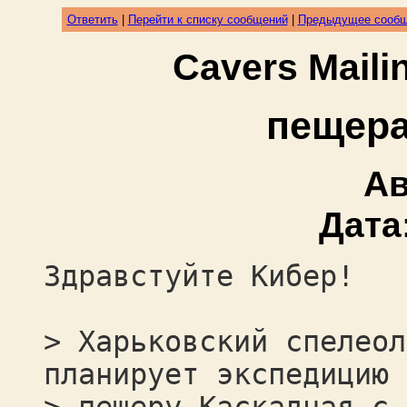
Ответить
|
Перейти к списку сообщений
|
Предыдущее сооб
Cavers Mail
пещера
Ав
Дата
Здравстуйте Кибер!
> Харьковский спелеол
планирует экспедицию 