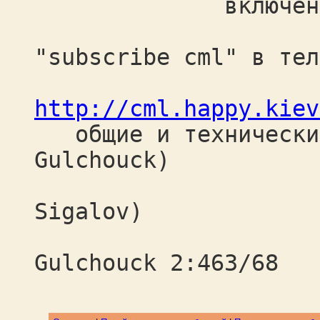
включение в
(ком
"subscribe cml" в тел
архи
http://cml.happy.kiev
общие и технические
Gulchouck)
(Gri
Sigalov)
fidone
Gulchouck 2:463/68