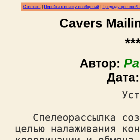
Ответить
|
Перейти к списку сообщений
|
Предыдущее сооб
Cavers Mail
**
Pa
Автор:
Дата
Устав спеле
Спелеорассылка созд
целью налаживания кон