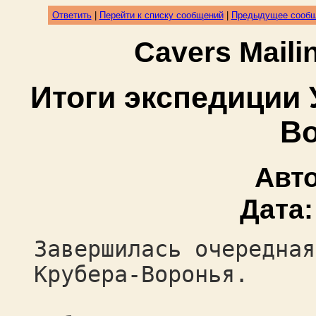
Ответить
|
Перейти к списку сообщений
|
Предыдущее сооб
Cavers Mail
Итоги экспедиции 
В
Авт
Дата
Завершилась очередная
Крубера-Воронья.