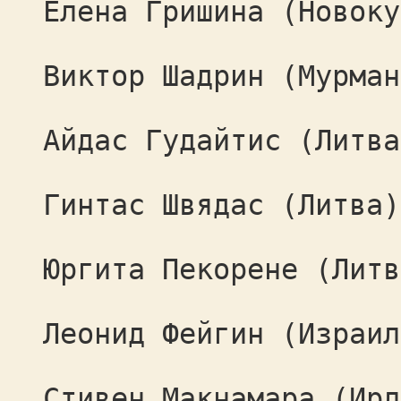
Елена Гришина (Новоку
Виктор Шадрин (Мурман
Айдас Гудайтис (Литва
Гинтас Швядас (Литва)
Юргита Пекорене (Литв
Леонид Фейгин (Израил
Стивен Макнамара (Ирл