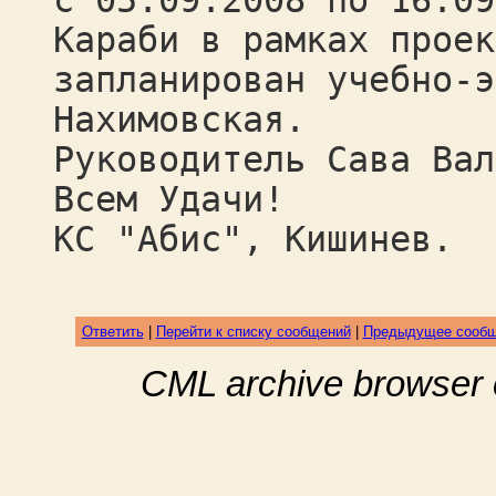
с 05.09.2008 по 16.09
Караби в рамках проек
запланирован учебно-э
Нахимовская.
Руководитель Сава Вал
Всем Удачи!
КС "Абис", Кишинев.
Ответить
|
Перейти к списку сообщений
|
Предыдущее сооб
CML archive browser 