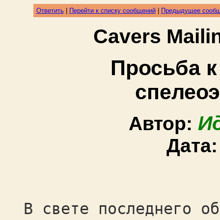
Ответить
|
Перейти к списку сообщений
|
Предыдущее сооб
Cavers Mail
Просьба 
спелео
И
Автор:
Дата
В свете последнего об