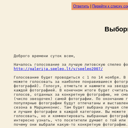
Ответить
|
Перейти к списку с
Выборы
Доброго времени суток всем,
Началось голосование за лучшую литовскую спелео фо
http://galerija.speleo.lt/v/speleo2007/
Голосование будет проводиться с 1 по 14 ноября. В 
можете голосовать за наиболее понравившиеся фотогр
фотографий). Голосуя, отметьте и нажмите на звездо
каждой фотографией. В конечном итоге будет считать
голосов, отданных за конкретную фотографию, не смо
(число звездочек) самой фотографии. По окончанию г
популярные фотографии будут отпечатаны и выставлен
сезона в Марцинконис. Там будет выбрана лучшая спе
и лучшие фотографии в каждой категории. Вы можете 
голосовать, но и комментировать выбранные фотограф
интересно узнать, что посетители думают о той или 
почему они выбрали какую-то конкретную фотографию.