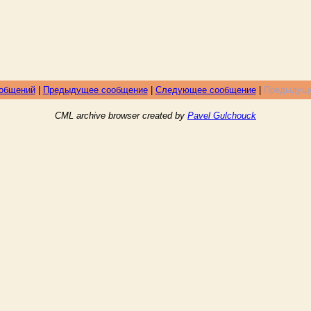
ообщений
|
Предыдущее сообщение
|
Следующее сообщение
|
Предыдуще
CML archive browser created by
Pavel Gulchouck