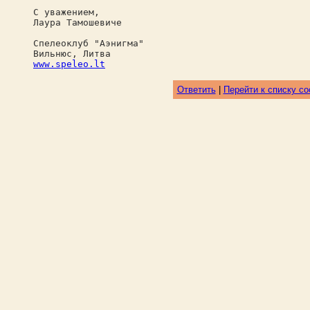
С уважением,
Лаура Тамошевиче
Спелеоклуб "Аэнигма"
Вильнюс, Литва
www.speleo.lt
Ответить
|
Перейти к списку с