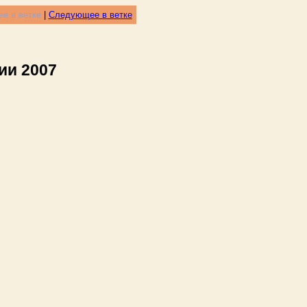
е в ветке
|
Следующее в ветке
ии 2007