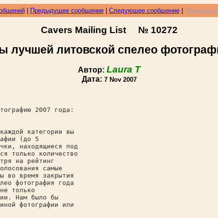
ообщений
|
Предыдущее сообщение
|
Следующее сообщение
|
Предыдуще
Cavers Mailing List № 10272
 лучшей литовской спелео фотограф
Laura T
Автор:
Дата:
7 Nov 2007
тографию 2007 года:
каждой категории вы
афии (до 5
чки, находящиеся под
ся только количество
тря на рейтинг
олосования самые
ы во время закрытия
лео фотография года
не только
ии. Нам было бы
иной фотографии или