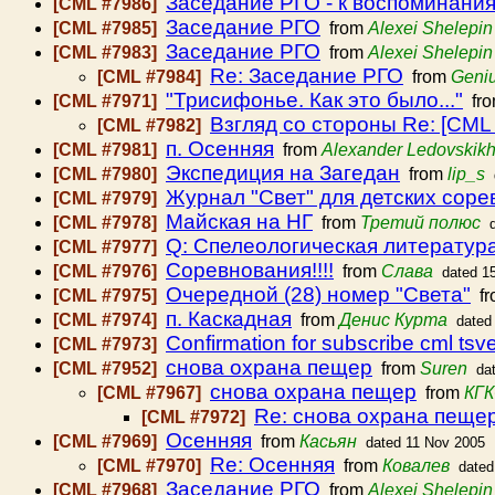
Заседание РГО - к воспоминания
[CML #7986]
Заседание РГО
[CML #7985]
from
Alexei Shelepin
Заседание РГО
[CML #7983]
from
Alexei Shelepin
Re: Заседание РГО
[CML #7984]
from
Geni
"Трисифонье. Как это было..."
[CML #7971]
fr
Взгляд со стороны Re: [CML 
[CML #7982]
п. Осенняя
[CML #7981]
from
Alexander Ledovskik
Экспедиция на Загедан
[CML #7980]
from
lip_s
Журнал "Свет" для детских сор
[CML #7979]
Майская на НГ
[CML #7978]
from
Третий полюс
Q: Спелеологическая литератур
[CML #7977]
Соревнования!!!!
[CML #7976]
from
Слава
dated 1
Очередной (28) номер "Света"
[CML #7975]
fr
п. Каскадная
[CML #7974]
from
Денис Курта
dated
Confirmation for subscribe cml t
[CML #7973]
снова охрана пещер
[CML #7952]
from
Suren
da
снова охрана пещер
[CML #7967]
from
КГ
Re: снова охрана пеще
[CML #7972]
Осенняя
[CML #7969]
from
Касьян
dated 11 Nov 2005
Re: Осенняя
[CML #7970]
from
Ковалев
dated
Заседание РГО
[CML #7968]
from
Alexei Shelepin