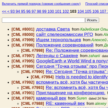
Включить прямой порядок (свежие сообщения снизу)
Плоский список
<<
<
93
94
95
96
97
98
99
100
101
102
103
104
105
106
107
доставка Света
[CML #8001]
from
Кадебская Оль
сайт спелеокомиссии РГО
[CML #8000]
from
Al
Ищем тернопольцев
[CML #7999]
from
Алексей 
Положение соревнований
[CML #7996]
from
Д
Re: Положение соревнован
[CML #7998]
Легенды о Саакяне
[CML #7997]
from
zaharii
dat
GoogleEarth и World Wind в поп
[CML #7995]
Сегодня "Точка отрыва" про Пе
[CML #7989]
Re: Сегодня "Точка отрыва"
[CML #7990]
Help is needed to identif
[CML #7994]
вспомнить всё, хотя бы частичн
[CML #7992]
Re: вспомнить всё, хотя бы 
[CML #7993]
Приглашение на конференцию.
[CML #7991]
f
каменный век
[CML #7987]
from
Suren
dated 24 Nov
RE: каменный век
[CML #7988]
from
alexey