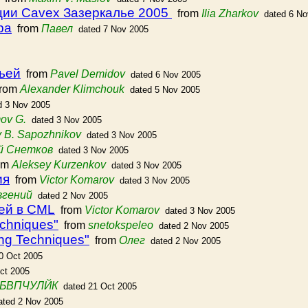
ции Cavex Зазеркалье 2005
from
Ilia Zharkov
dated 6 No
ра
from
Павел
dated 7 Nov 2005
ьей
from
Pavel Demidov
dated 6 Nov 2005
rom
Alexander Klimchouk
dated 5 Nov 2005
d 3 Nov 2005
ov G.
dated 3 Nov 2005
y B. Sapozhnikov
dated 3 Nov 2005
й Снетков
dated 3 Nov 2005
om
Aleksey Kurzenkov
dated 3 Nov 2005
ия
from
Victor Komarov
dated 3 Nov 2005
вгений
dated 2 Nov 2005
ей в CML
from
Victor Komarov
dated 3 Nov 2005
chniques"
from
snetokspeleo
dated 2 Nov 2005
ng Techniques"
from
Олег
dated 2 Nov 2005
0 Oct 2005
ct 2005
ТБВПЧУЛЙК
dated 21 Oct 2005
ated 2 Nov 2005