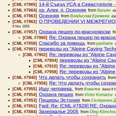
14-й Съезд УСА в Севастополе -
[CML #7965]
хр. Алек, п. Осенняя
[CML #7964]
from
Касьян
da
Осенняя
[CML #7963]
from
Владислав Еремеев
da
О ПРОВЕДЕНИИ VI МЕЖРЕГИ
[CML #7962]
9 Nov 2005
Охрана пещер по-красноярски
[CML #7957]
f
Re: Охрана пещер по-красн
[CML #7960]
Спасибо за помощь
[CML #7959]
from
pasharra
переводы из "Alpine Caving Tech
[CML #7901]
Re: переводы из "Alpine Cav
[CML #7902]
переводы из "Alpine Cav
[CML #7904]
Re: переводы из "Alpine
[CML #7910]
Re: переводы из "Alpine
[CML #7958]
Что делать чтобы сохранить
[CML #7940]
fro
Re: Что делать чтобы сохра
[CML #7956]
Ищу человека.
[CML #7955]
from
Ковалев
dated 8 
Охрана пещер
[CML #7954]
from
Victor Komarov
Пещеры Эстонии
[CML #7953]
from
Скляренко 
Fwd: Re: [CML #7928] RE: Охран
[CML #7951]
Зазеркалье 2005
[CML #7884]
from
Oleg Klimcho