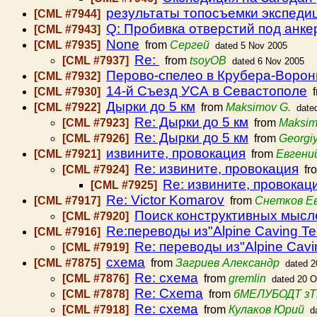
результаты топосъемки экспеди
[CML #7944]
Q: Пробивка отверстий под анке
[CML #7943]
None
[CML #7935]
from
Сергей
dated 5 Nov 2005
Re:
[CML #7937]
from
tsoyOB
dated 6 Nov 2005
Перово-спелео в Крубера-Ворон
[CML #7932]
14-й Съезд УСА в Севастополе
[CML #7930]
f
Дырки до 5 км
[CML #7922]
from
Maksimov G.
date
Re: Дырки до 5 км
[CML #7923]
from
Maksim
Re: Дырки до 5 км
[CML #7926]
from
Georgi
извините, провокация
[CML #7921]
from
Евгени
Re: извините, провокация
[CML #7924]
fr
Re: извините, провокац
[CML #7925]
Re: Victor Komarov
[CML #7917]
from
Снетков Е
Поиск конструктивных мысл
[CML #7920]
Re:переводы из"Alpine Caving Te
[CML #7916]
Re: переводы из"Alpine Cavi
[CML #7919]
схема
[CML #7875]
from
Загриев Александр
dated 2
Re: схема
[CML #7876]
from
gremlin
dated 20 O
Re: Cxema
[CML #7878]
from
бМЕЛУБОДТ з
Re: схема
[CML #7918]
from
Кулаков Юрий
d