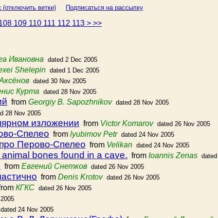
 (отключить ветки)
Подписаться на рассылку
108
109
110
111
112
113
>
>>
га Ивановна
dated 2 Dec 2005
exei Shelepin
dated 1 Dec 2005
Аксёнов
dated 30 Nov 2005
енис Курта
dated 28 Nov 2005
ий
from
Georgiy B. Sapozhnikov
dated 28 Nov 2005
ed 28 Nov 2005
улярном изложении
from
Victor Komarov
dated 26 Nov 2005
рово-Спелео
from
lyubimov Petr
dated 24 Nov 2005
 про Перово-Спелео
from
Velikan
dated 24 Nov 2005
y animal bones found in a cave.
from
Ioannis Zenas
dated
о
from
Евгений Снетков
dated 26 Nov 2005
частично
from
Denis Krotov
dated 26 Nov 2005
rom
КГКС
dated 26 Nov 2005
 2005
dated 24 Nov 2005