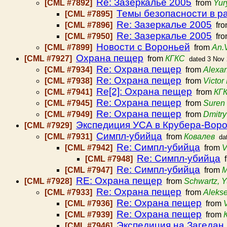
Re: Зазеркалье 2005
[CML #7892]
from
Yur
Темы безопасности в р
[CML #7895]
Re: Зазеркалье 2005
[CML #7896]
fr
Re: Зазеркалье 2005
[CML #7950]
fr
Новости с Вороньей
[CML #7899]
from
An.
Охрана пещер
[CML #7927]
from
КГКС
dated 3 Nov
Re: Охрана пещер
[CML #7934]
from
Alexa
Re: Охрана пещер
[CML #7938]
from
Victor
Re[2]: Охрана пещер
[CML #7941]
from
КГ
Re: Охрана пещер
[CML #7945]
from
Suren
Re: Охрана пещер
[CML #7949]
from
Dmitry
Экспедиция УСА в Крубера-Вор
[CML #7929]
Симпл-убийца
[CML #7931]
from
Ковалев
da
Re: Симпл-убийца
[CML #7942]
from
V
Re: Симпл-убийца
[CML #7948]
f
Re: Симпл-убийца
[CML #7947]
from
M
RE: Охрана пещер
[CML #7928]
from
Schwartz, Y
Re: Охрана пещер
[CML #7933]
from
Aleks
Re: Охрана пещер
[CML #7936]
from
Re: Охрана пещер
[CML #7939]
from
Экспедиция на Загедан
[CML #7946]