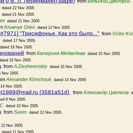
м о В. Л. Леринмане(Графе)
from
Бельский Дмитрий
dated 22 Nov 2005
dated 21 Nov 2005
um
dated 21 Nov 2005
om
Климчук Олег
dated 12 Nov 2005
#7971] "Трисифонье. Как это было..."
from
Victor K
h
dated 17 Nov 2005
dated 16 Nov 2005
евнований
from
Катерина Медведева
dated 15 Nov 2005
dated 15 Nov 2005
а
from
A.Desherevskiy
dated 15 Nov 2005
5 Nov 2005
om
Alexander Klimchouk
dated 14 Nov 2005
 14 Nov 2005
svet1989@mail.ru (3581a51d)
from
Александр Цветков
d
ted 8 Nov 2005
КС
dated 10 Nov 2005
р
from
Suren
dated 12 Nov 2005
 12 Nov 2005
dated 11 Nov 2005