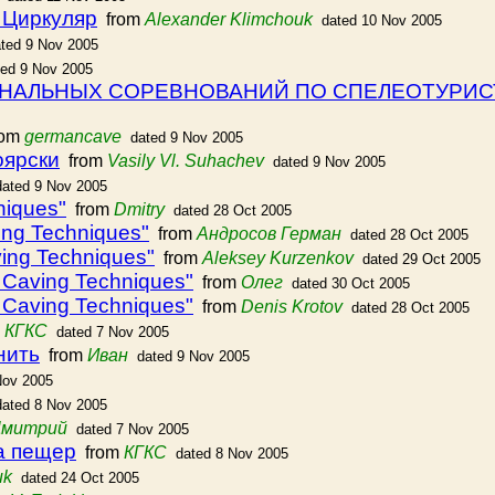
 Циркуляр
from
Alexander Klimchouk
dated 10 Nov 2005
ted 9 Nov 2005
ted 9 Nov 2005
ОНАЛЬНЫХ СОРЕВНОВАНИЙ ПО СПЕЛЕОТУРИ
rom
germancave
dated 9 Nov 2005
оярски
from
Vasily Vl. Suhachev
dated 9 Nov 2005
dated 9 Nov 2005
niques"
from
Dmitry
dated 28 Oct 2005
ing Techniques"
from
Андросов Герман
dated 28 Oct 2005
ing Techniques"
from
Aleksey Kurzenkov
dated 29 Oct 2005
 Caving Techniques"
from
Олег
dated 30 Oct 2005
 Caving Techniques"
from
Denis Krotov
dated 28 Oct 2005
m
КГКС
dated 7 Nov 2005
нить
from
Иван
dated 9 Nov 2005
Nov 2005
dated 8 Nov 2005
Дмитрий
dated 7 Nov 2005
а пещер
from
КГКС
dated 8 Nov 2005
uk
dated 24 Oct 2005