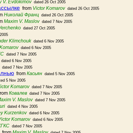
y V. Evdokimov
dated 26 Oct 2005
ассылке
from
Victor Komarov
dated 26 Oct 2005
om
Николай Франц
dated 26 Oct 2005
om
Maxim V. Maslov
dated 7 Nov 2005
Verchenko
dated 27 Oct 2005
 2005
nder Klimchouk
dated 6 Nov 2005
 Komarov
dated 6 Nov 2005
КС
dated 7 Nov 2005
dated 6 Nov 2005
dated 7 Nov 2005
олнью
from
Касьян
dated 5 Nov 2005
ted 5 Nov 2005
ictor Komarov
dated 7 Nov 2005
rom
Ковалев
dated 7 Nov 2005
axim V. Maslov
dated 7 Nov 2005
uri
dated 4 Nov 2005
ey Kurzenkov
dated 6 Nov 2005
Victor Komarov
dated 6 Nov 2005
КГКС
dated 7 Nov 2005
from
Maxim V. Maslov
dated 7 Nov 2005