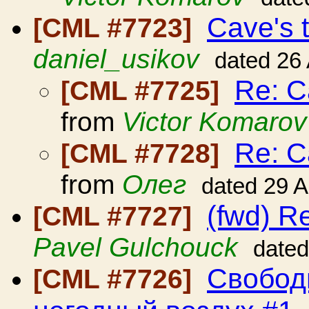
Cave's 
[CML #7723]
daniel_usikov
dated 26
Re: C
[CML #7725]
from
Victor Komarov
Re: C
[CML #7728]
from
Олег
dated 29 
(fwd) R
[CML #7727]
Pavel Gulchouck
dated
Свобод
[CML #7726]