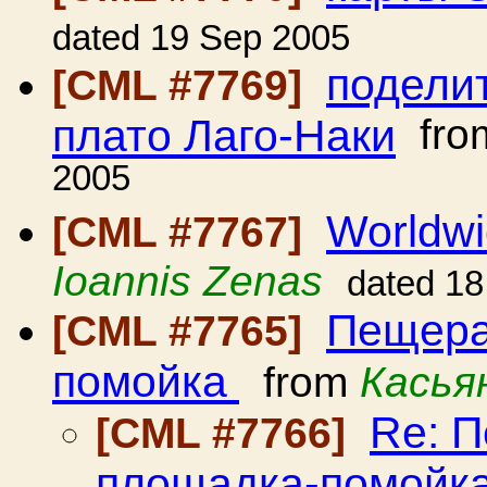
dated 19 Sep 2005
подели
[CML #7769]
плато Лаго-Наки
fro
2005
Worldw
[CML #7767]
Ioannis Zenas
dated 18
Пещера
[CML #7765]
помойка
from
Касья
Re: П
[CML #7766]
площадка-помойк