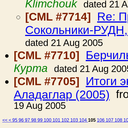
Klimchouk
dated 21 
Re: П
[CML #7714]
Сокольники-РУДН
dated 21 Aug 2005
Берчил
[CML #7710]
Курта
dated 21 Aug 200
Итоги 
[CML #7705]
Аладаглар (2005)
fr
19 Aug 2005
<<
<
95
96
97
98
99
100
101
102
103
104
105
106
107
108
1