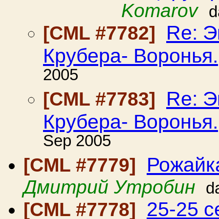
Komarov
d
Re: 
[CML #7782]
Крубера- Воронья.
2005
Re: 
[CML #7783]
Крубера- Воронья.
Sep 2005
Рожайка
[CML #7779]
Дмитрий Утробин
d
25-25 с
[CML #7778]