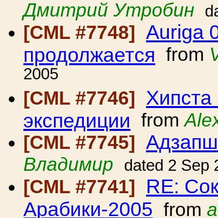
Дмитрий Утробин
d
Auriga 
[CML #7748]
продолжается
from
2005
Хипста 
[CML #7746]
экспедиции
from
Ale
Адзапш
[CML #7745]
Владимир
dated 2 Sep 
RE: Со
[CML #7741]
Арабики-2005
from
a