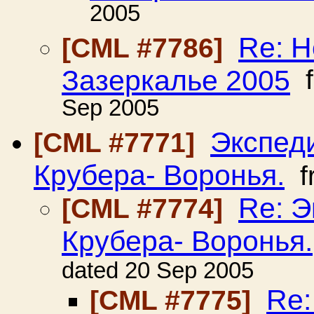
2005
Re: Н
[CML #7786]
Зазеркалье 2005
f
Sep 2005
Экспед
[CML #7771]
Крубера- Воронья.
f
Re: 
[CML #7774]
Крубера- Воронья.
dated 20 Sep 2005
Re:
[CML #7775]