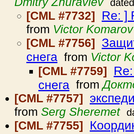
Dmitry Zhuravlev
dated
Re: ]
[CML #7732]
from
Victor Komarov
Защит
[CML #7756]
снега
from
Victor 
Re:
[CML #7759]
снега
from
Докт
экспеди
[CML #7757]
from
Serg Sheremet
d
Коорди
[CML #7755]