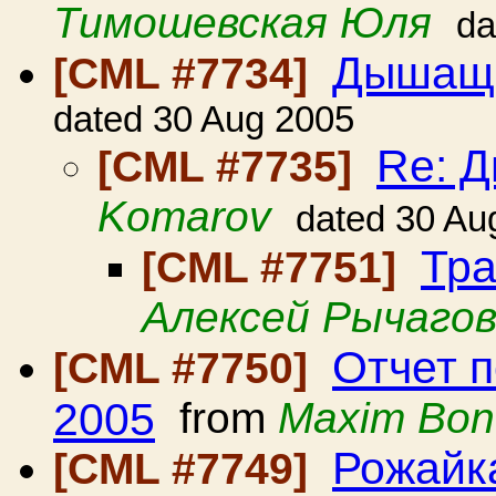
Тимошевская Юля
da
Дышащ
[CML #7734]
dated 30 Aug 2005
Re: 
[CML #7735]
Komarov
dated 30 Au
Тра
[CML #7751]
Алексей Рычаго
Отчет 
[CML #7750]
2005
from
Maxim Bon
Рожайк
[CML #7749]