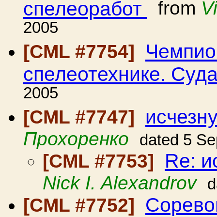
спелеоработ
from
V
2005
Чемпио
[CML #7754]
спелеотехнике. Суда
2005
исчезн
[CML #7747]
Прохоренко
dated 5 Se
Re: и
[CML #7753]
Nick I. Alexandrov
d
Соревов
[CML #7752]