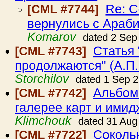
Re: 
[CML #7744]
вернулись с Араб
Komarov
dated 2 Sep
Статья 
[CML #7743]
продолжаются" (А.П
Storchilov
dated 1 Sep 
Альбом
[CML #7742]
галерее карт и имид
Klimchouk
dated 31 Aug
Соколь
[CML #7722]