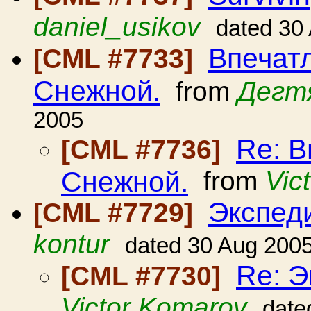
daniel_usikov
dated 30
Впечатл
[CML #7733]
Снежной.
from
Дегт
2005
Re: В
[CML #7736]
Снежной.
from
Vic
Экспед
[CML #7729]
kontur
dated 30 Aug 200
Re: Э
[CML #7730]
Victor Komarov
date