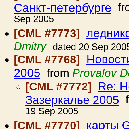
Санкт-петербурге
fr
Sep 2005
ледник
[CML #7773]
Dmitry
dated 20 Sep 200
Новост
[CML #7768]
2005
from
Provalov D
Re: Н
[CML #7772]
Зазеркалье 2005
f
19 Sep 2005
карты 
[CML #7770]