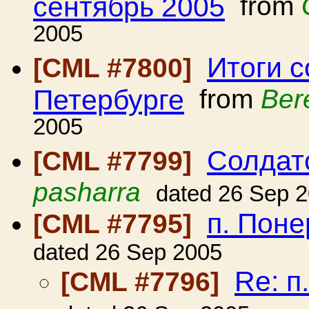
сентябрь 2005
from
2005
Итоги с
[CML #7800]
Петербурге
from
Ber
2005
Солдат
[CML #7799]
pasharra
dated 26 Sep 
п. Поне
[CML #7795]
dated 26 Sep 2005
Re: п
[CML #7796]