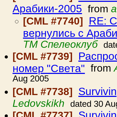
Арабики-2005
from
a
RE: 
[CML #7740]
вернулись с Араб
ТМ Спелеоклуб
dat
Распро
[CML #7739]
номер "Света"
from
Aug 2005
Survivin
[CML #7738]
Ledovskikh
dated 30 Au
Survivin
[CML #7737]