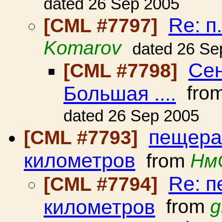
dated 26 Sep 2005
Re: п
[CML #7797]
Komarov
dated 26 Se
Сен
[CML #7798]
Большая ....
fro
dated 26 Sep 2005
пещера
[CML #7793]
километров
from
Нм
Re: п
[CML #7794]
километров
from
g