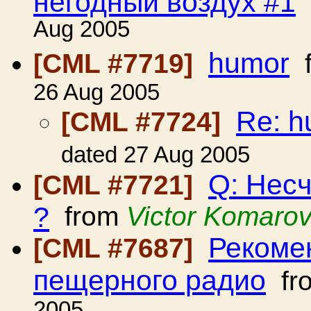
негодный воздух #1
Aug 2005
humor
[CML #7719]
f
26 Aug 2005
Re: h
[CML #7724]
dated 27 Aug 2005
Q: Нес
[CML #7721]
?
from
Victor Komaro
Рекоме
[CML #7687]
пещерного радио
fr
2005