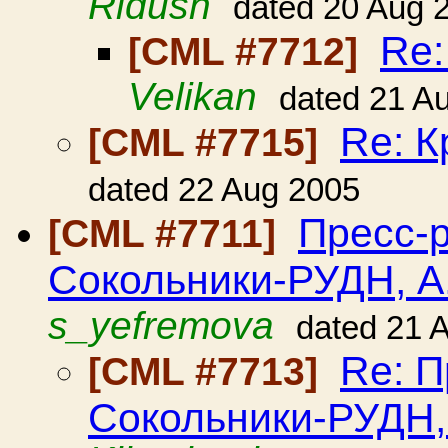
Ridush
dated 20 Aug 
Re:
[CML #7712]
Velikan
dated 21 A
Re: К
[CML #7715]
dated 22 Aug 2005
Пресс-
[CML #7711]
Сокольники-РУДН, 
s_yefremova
dated 21 
Re: П
[CML #7713]
Сокольники-РУДН