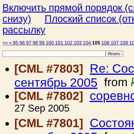
Включить прямой порядок (
снизу)
Плоский список (от
рассылку
<<
<
95
96
97
98
99
100
101
102
103
104
105
106
107
108
1
Re: Сос
[CML #7803]
сентябрь 2005
from
соревн
[CML #7802]
27 Sep 2005
Состоян
[CML #7801]