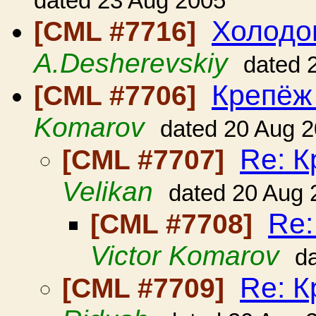
dated 23 Aug 2005
Холодо
[CML #7716]
A.Desherevskiy
dated 
Крепёж
[CML #7706]
Komarov
dated 20 Aug 
Re: К
[CML #7707]
Velikan
dated 20 Aug 
Re:
[CML #7708]
Victor Komarov
d
Re: К
[CML #7709]