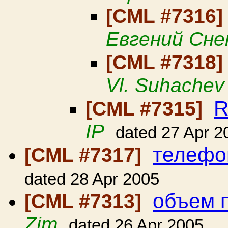
[CML #7316
Евгений Сне
[CML #7318
Vl. Suhachev
R
[CML #7315]
IP
dated 27 Apr 2
телефо
[CML #7317]
dated 28 Apr 2005
объем 
[CML #7313]
Zim
dated 26 Apr 2005