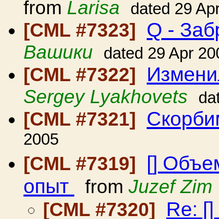
from
Larisa
dated 29 Ap
Q - Заб
[CML #7323]
Вашики
dated 29 Apr 20
Измени
[CML #7322]
Sergey Lyakhovets
da
Скорби
[CML #7321]
2005
[] Объе
[CML #7319]
опыт
from
Juzef Zim
Re: [
[CML #7320]