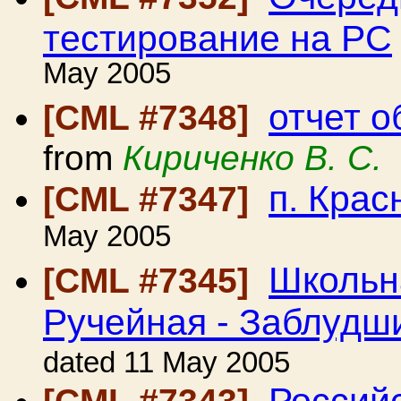
тестирование на РС
May 2005
отчет о
[CML #7348]
from
Кириченко В. С.
п. Крас
[CML #7347]
May 2005
Школьна
[CML #7345]
Ручейная - Заблудш
dated 11 May 2005