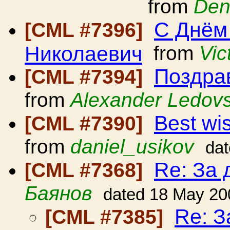
from
Den
С Днём
[CML #7396]
Николаевич
from
Vic
Поздра
[CML #7394]
from
Alexander Ledovs
Best wi
[CML #7390]
from
daniel_usikov
da
Re: За
[CML #7368]
Баянов
dated 18 May 20
Re: З
[CML #7385]