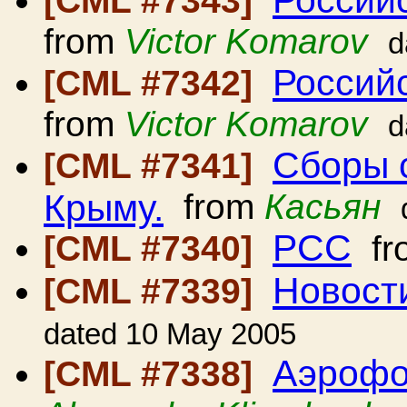
Российс
[CML #7343]
from
Victor Komarov
d
Российс
[CML #7342]
from
Victor Komarov
d
Сборы 
[CML #7341]
Крыму.
from
Касьян
РСС
[CML #7340]
fr
Новост
[CML #7339]
dated 10 May 2005
Аэрофо
[CML #7338]