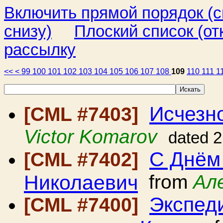
Включить прямой порядок (
снизу)
Плоский список (от
рассылку
<<
<
99
100
101
102
103
104
105
106
107
108
109
110
111
1
Исчезно
[CML #7403]
Victor Komarov
dated 
С Днём
[CML #7402]
Николаевич
from
Ал
Экспед
[CML #7400]