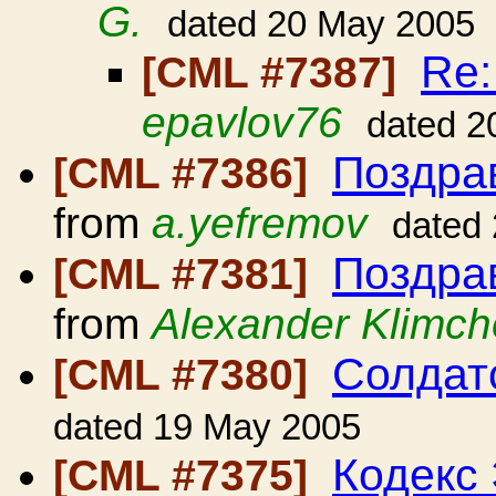
G.
dated 20 May 2005
Re:
[CML #7387]
epavlov76
dated 2
Поздра
[CML #7386]
from
a.yefremov
dated
Поздра
[CML #7381]
from
Alexander Klimc
Солдат
[CML #7380]
dated 19 May 2005
Кодекс 
[CML #7375]