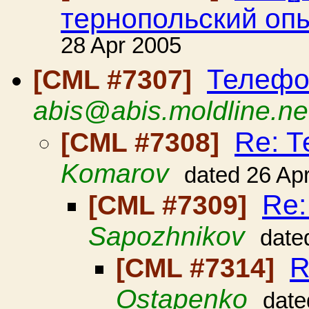
тернопольский оп
28 Apr 2005
Телеф
[CML #7307]
abis@abis.moldline.ne
Re: 
[CML #7308]
Komarov
dated 26 Ap
Re
[CML #7309]
Sapozhnikov
date
R
[CML #7314]
Ostapenko
date