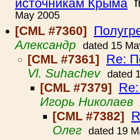
источникам Крыма
f
May 2005
Полугр
[CML #7360]
Александр
dated 15 Ma
Re: П
[CML #7361]
Vl. Suhachev
dated 
Re:
[CML #7379]
Игорь Николаев
R
[CML #7382]
Олег
dated 19 M