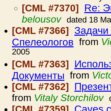
Re: Э
[CML #7370]
belousov
dated 18 M
Задачи
[CML #7366]
Спелеологов
from
Vi
2005
Исполь
[CML #7363]
Документы
from
Vict
Презен
[CML #7362]
from
Vitaly Storchilov
Caves.c
[CML #7359]