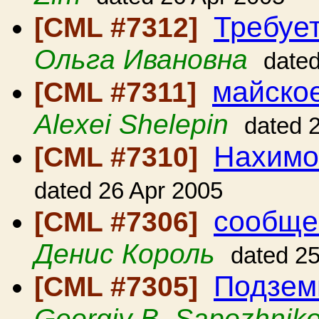
Требуе
[CML #7312]
Ольга Ивановна
dated
майско
[CML #7311]
Alexei Shelepin
dated 
Нахимо
[CML #7310]
dated 26 Apr 2005
сообще
[CML #7306]
Денис Король
dated 2
Подзем
[CML #7305]
Georgiy B. Sapozhnik