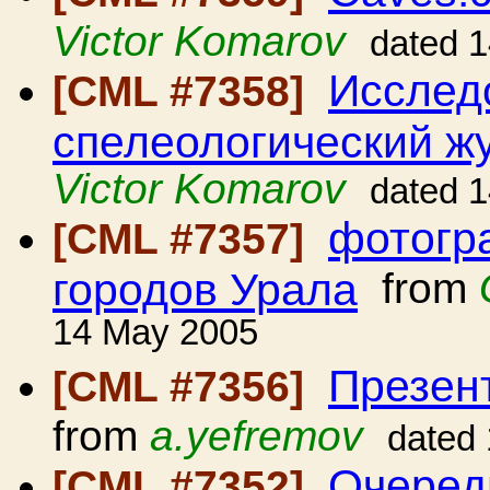
Victor Komarov
dated 
Исслед
[CML #7358]
спелеологический ж
Victor Komarov
dated 
фотогра
[CML #7357]
городов Урала
from
14 May 2005
Презен
[CML #7356]
from
a.yefremov
dated
Очередн
[CML #7352]