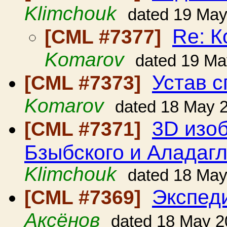
Klimchouk
dated 19 Ma
Re: К
[CML #7377]
Komarov
dated 19 Ma
Устав с
[CML #7373]
Komarov
dated 18 May 
3D изо
[CML #7371]
Бзыбского и Аладаг
Klimchouk
dated 18 Ma
Экспед
[CML #7369]
Аксёнов
dated 18 May 2