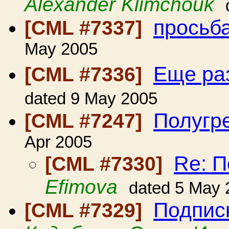
Alexander Klimchouk
просьб
[CML #7337]
May 2005
Еще раз
[CML #7336]
dated 9 May 2005
Полугр
[CML #7247]
Apr 2005
Re: П
[CML #7330]
Efimova
dated 5 May 
Подписк
[CML #7329]