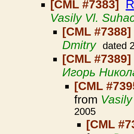
R
[CML #7383]
Vasily Vl. Suha
[CML #7388
Dmitry
dated 
[CML #7389
Игорь Никол
[CML #739
from
Vasily
2005
[CML #7