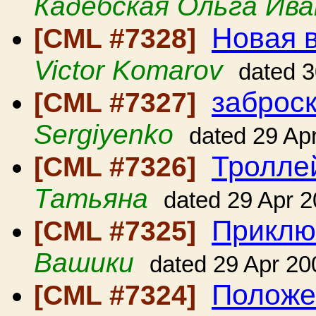
Кадебская Ольга Ива
Новая в
[CML #7328]
Victor Komarov
dated 3
заброс
[CML #7327]
Sergiyenko
dated 29 Ap
Тролле
[CML #7326]
Татьяна
dated 29 Apr 
Приклю
[CML #7325]
Вашики
dated 29 Apr 20
Положе
[CML #7324]