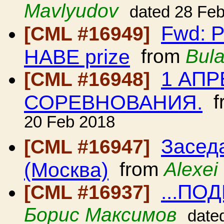
Mavlyudov
dated 28 Fe
Fwd: P
[CML #16949]
HABE prize
from
Bul
1 АП
[CML #16948]
СОРЕВНОВАНИЯ.
f
20 Feb 2018
Засед
[CML #16947]
(Москва)
from
Alexei
...ПО
[CML #16937]
Борис Максимов
date