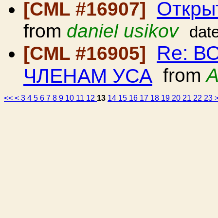
Откры
[CML #16907]
from
daniel usikov
dat
Re: 
[CML #16905]
ЧЛЕНАМ УСА
from
A
<<
<
3
4
5
6
7
8
9
10
11
12
13
14
15
16
17
18
19
20
21
22
23