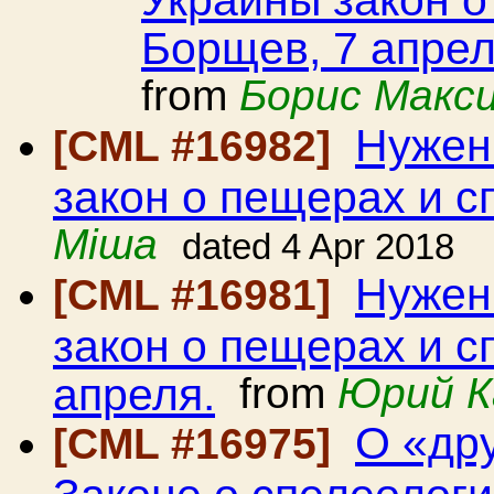
Борщев, 7 апрел
from
Борис Макс
Нужен
[CML #16982]
закон о пещерах и с
Міша
dated 4 Apr 2018
Нужен
[CML #16981]
закон о пещерах и с
апреля.
from
Юрий К
О «др
[CML #16975]
Законе о спелеолог