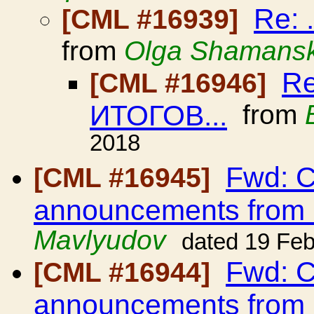
Re:
[CML #16939]
from
Olga Shamans
Re
[CML #16946]
ИТОГОВ...
from
2018
Fwd: C
[CML #16945]
announcements from
Mavlyudov
dated 19 Fe
Fwd: C
[CML #16944]
announcements from