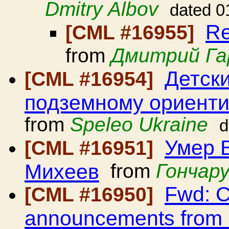
Dmitry Albov
dated 0
Re
[CML #16955]
from
Дмитрий Г
Детск
[CML #16954]
подземному ориенти
from
Speleo Ukraine
d
Умер 
[CML #16951]
Михеев
from
Гончар
Fwd: C
[CML #16950]
announcements from