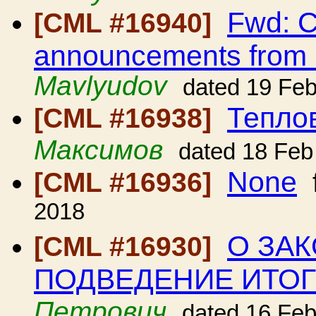
Fwd: C
[CML #16940]
announcements from
Mavlyudov
dated 19 Fe
Тепло
[CML #16938]
Максимов
dated 18 Feb
None
[CML #16936]
2018
О ЗА
[CML #16930]
ПОДВЕДЕНИЕ ИТОГ
Петрович
dated 16 Fe