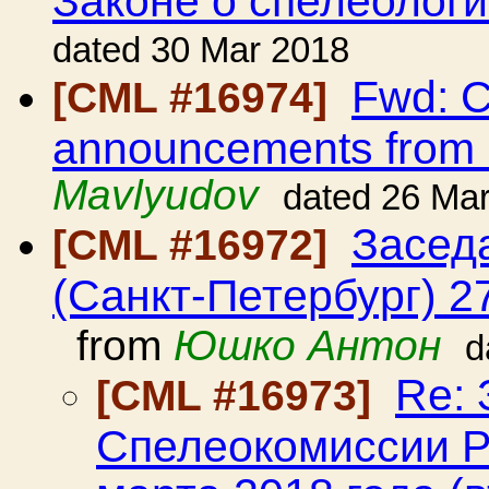
dated 30 Mar 2018
Fwd: C
[CML #16974]
announcements from
Mavlyudov
dated 26 Ma
Засед
[CML #16972]
(Санкт-Петербург) 2
from
Юшко Антон
d
Re:
[CML #16973]
Спелеокомиссии Р