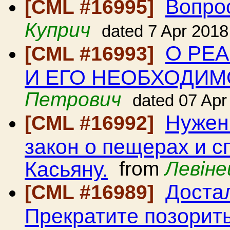
Вопро
[CML #16995]
Куприч
dated 7 Apr 2018
О РЕ
[CML #16993]
И ЕГО НЕОБХОДИМ
Петрович
dated 07 Apr
Нужен
[CML #16992]
закон о пещерах и с
Касьяну.
from
Левіне
Доста
[CML #16989]
Прекратите позорить