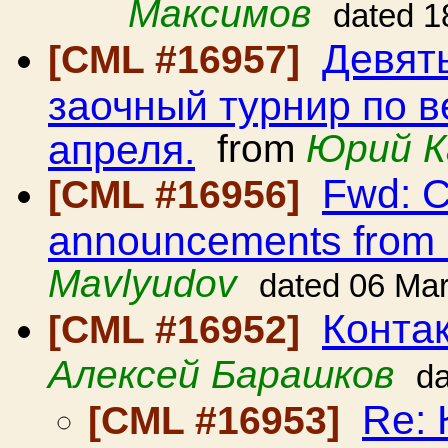
Максимов
dated 1
Девят
[CML #16957]
заочный турнир по в
апреля.
from
Юрий К
Fwd: C
[CML #16956]
announcements from
Mavlyudov
dated 06 Ma
Контак
[CML #16952]
Алексей Барашков
da
Re: 
[CML #16953]