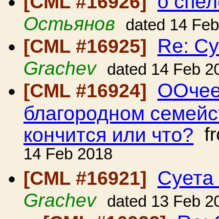
о спел
[CML #16926]
Остьянов
dated 14 Fe
Re: Су
[CML #16925]
Grachev
dated 14 Feb 2
ООчее
[CML #16924]
благородном семейст
кончится или что?
f
14 Feb 2018
Суета 
[CML #16921]
Grachev
dated 13 Feb 2