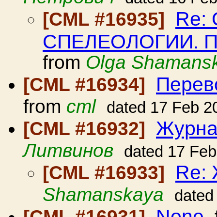
Re:
[CML #16935]
СПЕЛЕОЛОГИИ. 
from
Olga Shamans
Перев
[CML #16934]
from
cml
dated 17 Feb 2
Журна
[CML #16932]
Литвинов
dated 17 Feb
Re: 
[CML #16933]
Shamanskaya
dated
None
[CML #16931]