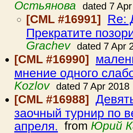
Остьянова
dated 7 Apr
Re:
[CML #16991]
Прекратите позори
Grachev
dated 7 Apr 
мален
[CML #16990]
мнение одного сла
Kozlov
dated 7 Apr 2018
Девят
[CML #16988]
заочный турнир по в
апреля.
from
Юрий К