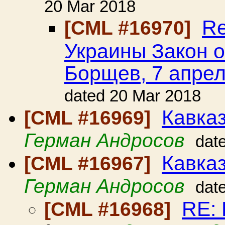
20 Mar 2018
Re
[CML #16970]
Украины Закон о
Борщев, 7 апрел
dated 20 Mar 2018
Кавказ
[CML #16969]
Герман Андросов
dat
Кавка
[CML #16967]
Герман Андросов
dat
RE: 
[CML #16968]