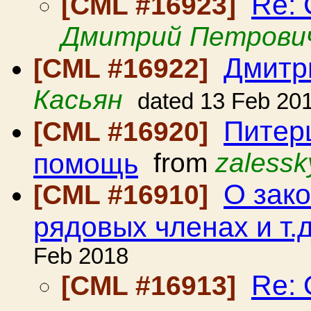
Re: 
[CML #16923]
Дмитрий Петрови
Дмитр
[CML #16922]
Касьян
dated 13 Feb 20
Питер
[CML #16920]
помощь
from
zalessk
О зако
[CML #16910]
рядовых членах и т.д
Feb 2018
Re: 
[CML #16913]