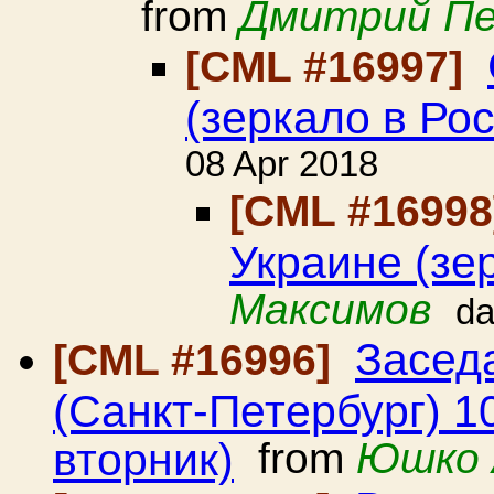
from
Дмитрий П
[CML #16997]
(зеркало в Ро
08 Apr 2018
[CML #1699
Украине (зе
Максимов
da
Засед
[CML #16996]
(Санкт-Петербург) 1
вторник)
from
Юшко 