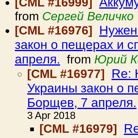
Аккум
[CML #16999]
from
Сергей Величко
Нужен
[CML #16976]
закон о пещерах и с
апреля.
from
Юрий К
Re: 
[CML #16977]
Украины закон о п
Борщев, 7 апреля.
3 Apr 2018
Re
[CML #16979]