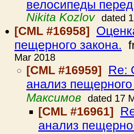
велосипеды перед 
Nikita Kozlov
dated 
Оценк
[CML #16958]
пещерного закона.
f
Mar 2018
Re: 
[CML #16959]
анализ пещерного 
Максимов
dated 17 
Re
[CML #16961]
анализ пещерног