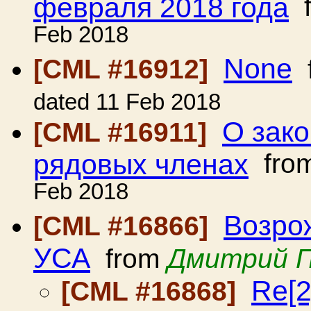
февраля 2018 года
f
Feb 2018
None
[CML #16912]
dated 11 Feb 2018
О зако
[CML #16911]
рядовых членах
fro
Feb 2018
Возро
[CML #16866]
УСА
from
Дмитрий 
Re[2
[CML #16868]