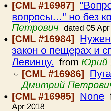
"Вопр
[CML #16987]
вопросы…" но без к
Петрович
dated 05 Apr
Нужен
[CML #16984]
закон о пещерах и с
Левинцу.
from
Юрий 
Пуга
[CML #16986]
Дмитрий Петрови
None
[CML #16985]
Apr 2018