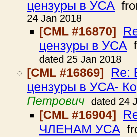
цензуры в УСА
fr
24 Jan 2018
Re
[CML #16870]
цензуры в УСА
f
dated 25 Jan 2018
Re:
[CML #16869]
цензуры в УСА- К
Петрович
dated 24 
R
[CML #16904]
ЧЛЕНАМ УСА
f