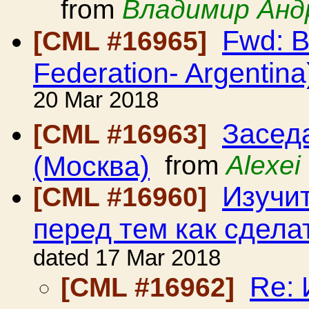
from
Владимир Анд
Fwd: B
[CML #16965]
Federation- Argentina
20 Mar 2018
Засед
[CML #16963]
(Москва)
from
Alexei
Изучи
[CML #16960]
перед тем как сдела
dated 17 Mar 2018
Re: 
[CML #16962]