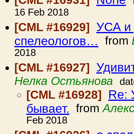
16 Feb 2018
УСА и
[CML #16929]
спелеологов…
from
2018
Удиви
[CML #16927]
Нелка Остьянова
dat
Re:
[CML #16928]
бывает.
from
Алек
Feb 2018