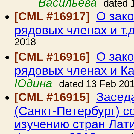
Васильева
dated 
О зако
[CML #16917]
рядовых членах и т.д
2018
О зако
[CML #16916]
рядовых членах и К
Юдина
dated 13 Feb 20
Засед
[CML #16915]
(Санкт-Петербург) с
изучению стран Лати