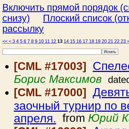
Включить прямой порядок (
снизу)
Плоский список (от
рассылку
<<
<
3
4
5
6
7
8
9
10
11
12
13
14
15
16
17
18
19
20
21
22
23
Спелео
[CML #17003]
Борис Максимов
date
Девят
[CML #17000]
заочный турнир по в
апреля.
from
Юрий К