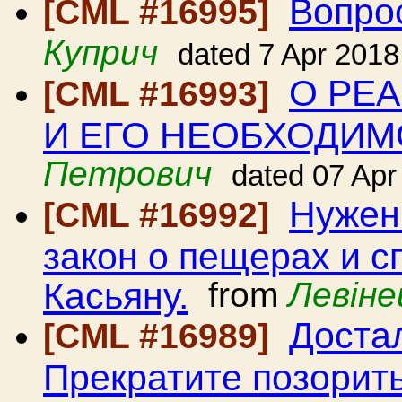
Вопро
[CML #16995]
Куприч
dated 7 Apr 2018
О РЕ
[CML #16993]
И ЕГО НЕОБХОДИМ
Петрович
dated 07 Apr
Нужен
[CML #16992]
закон о пещерах и с
Касьяну.
from
Левіне
Доста
[CML #16989]
Прекратите позорить