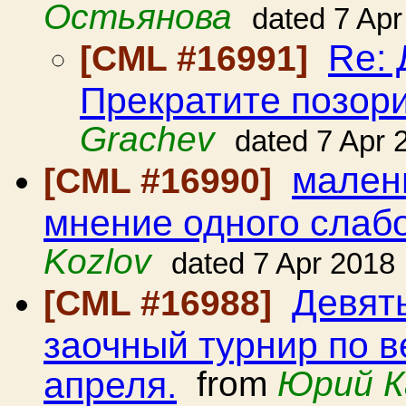
Остьянова
dated 7 Apr
Re:
[CML #16991]
Прекратите позори
Grachev
dated 7 Apr 
мален
[CML #16990]
мнение одного сла
Kozlov
dated 7 Apr 2018
Девят
[CML #16988]
заочный турнир по в
апреля.
from
Юрий К