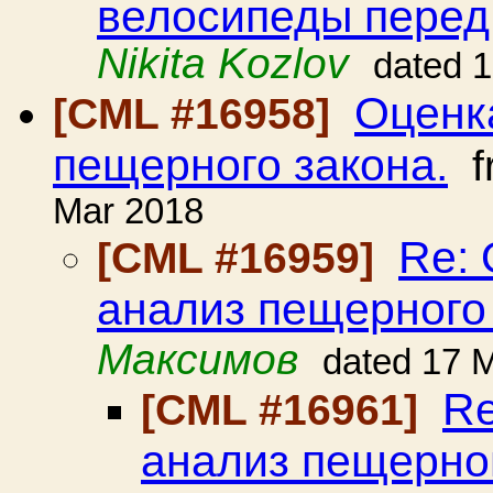
велосипеды перед 
Nikita Kozlov
dated 
Оценк
[CML #16958]
пещерного закона.
f
Mar 2018
Re: 
[CML #16959]
анализ пещерного 
Максимов
dated 17 
Re
[CML #16961]
анализ пещерног