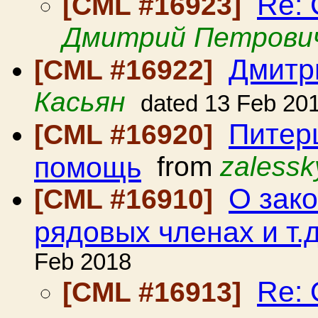
Re: 
[CML #16923]
Дмитрий Петрови
Дмитр
[CML #16922]
Касьян
dated 13 Feb 20
Питер
[CML #16920]
помощь
from
zalessk
О зако
[CML #16910]
рядовых членах и т.д
Feb 2018
Re: 
[CML #16913]