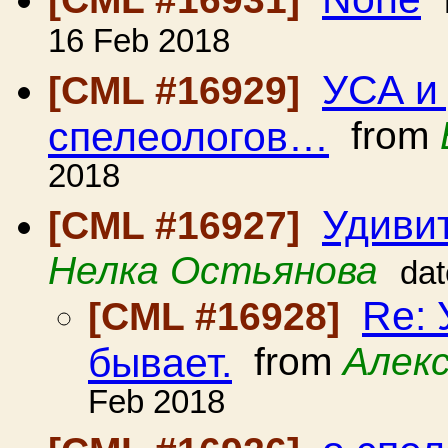
16 Feb 2018
УСА и
[CML #16929]
спелеологов…
from
2018
Удиви
[CML #16927]
Нелка Остьянова
dat
Re:
[CML #16928]
бывает.
from
Алек
Feb 2018