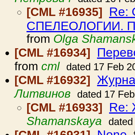
Re:
[CML #16935]
СПЕЛЕОЛОГИИ. 
from
Olga Shamans
Перев
[CML #16934]
from
cml
dated 17 Feb 2
Журна
[CML #16932]
Литвинов
dated 17 Feb
Re: 
[CML #16933]
Shamanskaya
dated
None
[CML #16931]