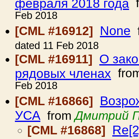
февраля 2018 года
f
Feb 2018
None
[CML #16912]
dated 11 Feb 2018
О зако
[CML #16911]
рядовых членах
fro
Feb 2018
Возро
[CML #16866]
УСА
from
Дмитрий 
Re[2
[CML #16868]