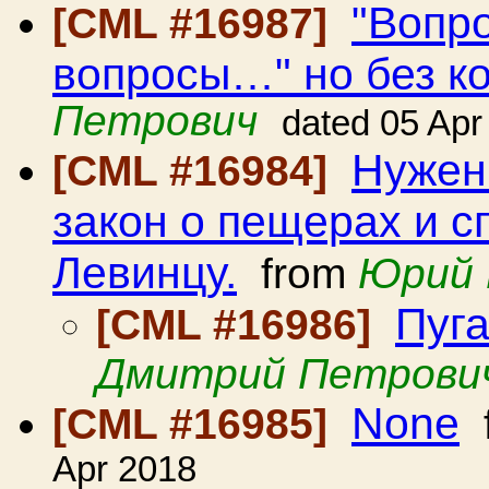
"Вопр
[CML #16987]
вопросы…" но без к
Петрович
dated 05 Apr
Нужен
[CML #16984]
закон о пещерах и с
Левинцу.
from
Юрий 
Пуга
[CML #16986]
Дмитрий Петрови
None
[CML #16985]
Apr 2018