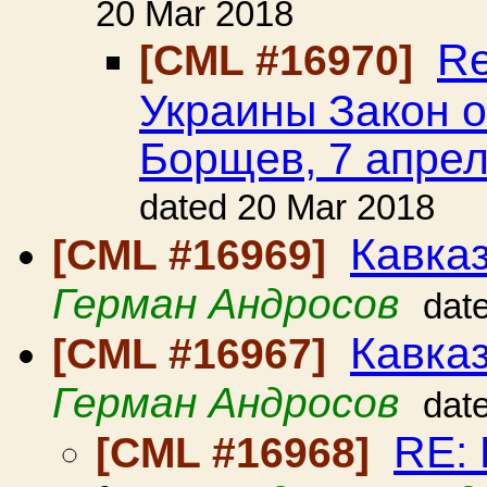
20 Mar 2018
Re
[CML #16970]
Украины Закон о
Борщев, 7 апрел
dated 20 Mar 2018
Кавказ
[CML #16969]
Герман Андросов
dat
Кавка
[CML #16967]
Герман Андросов
dat
RE: 
[CML #16968]