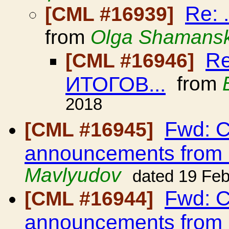
Re:
[CML #16939]
from
Olga Shamans
Re
[CML #16946]
ИТОГОВ...
from
2018
Fwd: C
[CML #16945]
announcements from
Mavlyudov
dated 19 Fe
Fwd: C
[CML #16944]
announcements from