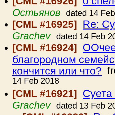
о спел
[CML #16926]
Остьянов
dated 14 Fe
Re: Су
[CML #16925]
Grachev
dated 14 Feb 2
ООчее
[CML #16924]
благородном семейст
кончится или что?
f
14 Feb 2018
Суета 
[CML #16921]
Grachev
dated 13 Feb 2