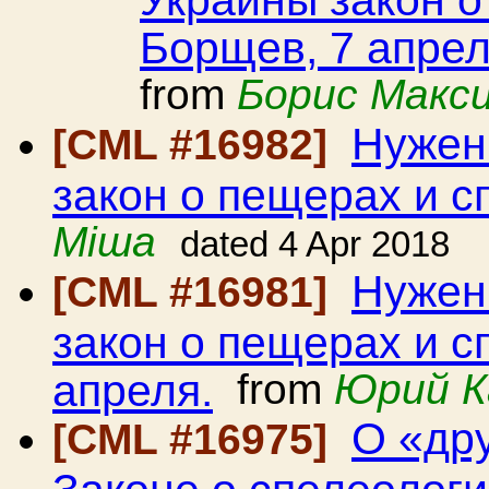
Борщев, 7 апрел
from
Борис Макс
Нужен
[CML #16982]
закон о пещерах и с
Міша
dated 4 Apr 2018
Нужен
[CML #16981]
закон о пещерах и с
апреля.
from
Юрий К
О «др
[CML #16975]
Законе о спелеолог