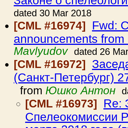
dated 30 Mar 2018
Fwd: C
[CML #16974]
announcements from
Mavlyudov
dated 26 Ma
Засед
[CML #16972]
(Санкт-Петербург) 2
from
Юшко Антон
d
Re:
[CML #16973]
Спелеокомиссии Р