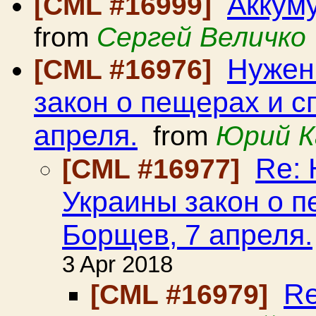
Аккум
[CML #16999]
from
Сергей Величко
Нужен
[CML #16976]
закон о пещерах и с
апреля.
from
Юрий К
Re: 
[CML #16977]
Украины закон о п
Борщев, 7 апреля.
3 Apr 2018
Re
[CML #16979]