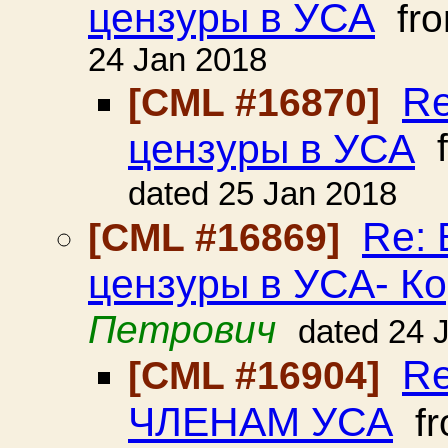
цензуры в УСА
fr
24 Jan 2018
Re
[CML #16870]
цензуры в УСА
f
dated 25 Jan 2018
Re:
[CML #16869]
цензуры в УСА- К
Петрович
dated 24 
R
[CML #16904]
ЧЛЕНАМ УСА
f