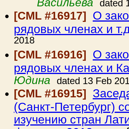
Васильева
dated 
О зако
[CML #16917]
рядовых членах и т.д
2018
О зако
[CML #16916]
рядовых членах и К
Юдина
dated 13 Feb 20
Засед
[CML #16915]
(Санкт-Петербург) с
изучению стран Лати