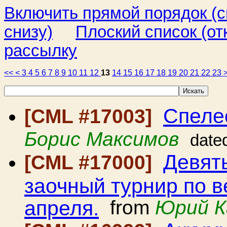
Включить прямой порядок (
снизу)
Плоский список (от
рассылку
<<
<
3
4
5
6
7
8
9
10
11
12
13
14
15
16
17
18
19
20
21
22
23
Спелео
[CML #17003]
Борис Максимов
date
Девят
[CML #17000]
заочный турнир по в
апреля.
from
Юрий К