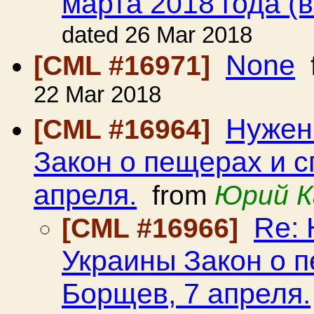
марта 2018 года (
dated 26 Mar 2018
None
[CML #16971]
22 Mar 2018
Нужен
[CML #16964]
Закон о пещерах и 
апреля.
from
Юрий К
Re: 
[CML #16966]
Украины Закон о 
Борщев, 7 апреля.