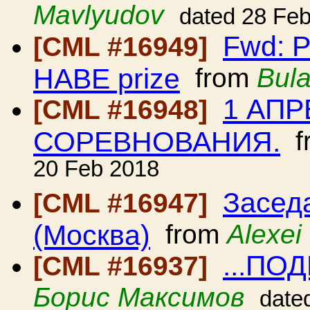
Mavlyudov
dated 28 Fe
Fwd: P
[CML #16949]
HABE prize
from
Bul
1 АП
[CML #16948]
СОРЕВНОВАНИЯ.
f
20 Feb 2018
Засед
[CML #16947]
(Москва)
from
Alexei
...ПО
[CML #16937]
Борис Максимов
date