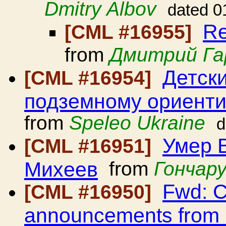
Dmitry Albov
dated 0
Re
[CML #16955]
from
Дмитрий Г
Детск
[CML #16954]
подземному ориенти
from
Speleo Ukraine
d
Умер 
[CML #16951]
Михеев
from
Гончар
Fwd: C
[CML #16950]
announcements from