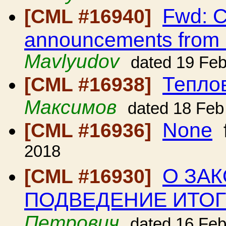
Fwd: C
[CML #16940]
announcements from
Mavlyudov
dated 19 Fe
Тепло
[CML #16938]
Максимов
dated 18 Feb
None
[CML #16936]
2018
О ЗА
[CML #16930]
ПОДВЕДЕНИЕ ИТОГ
Петрович
dated 16 Fe