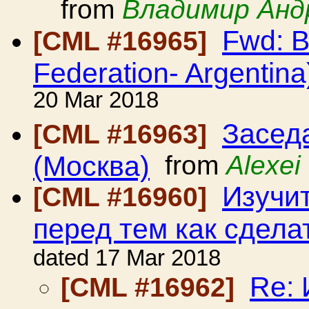
from
Владимир Анд
Fwd: B
[CML #16965]
Federation- Argentina
20 Mar 2018
Засед
[CML #16963]
(Москва)
from
Alexei
Изучи
[CML #16960]
перед тем как сдела
dated 17 Mar 2018
Re: 
[CML #16962]