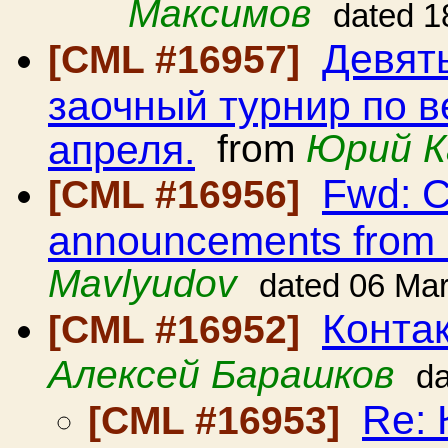
Максимов
dated 1
Девят
[CML #16957]
заочный турнир по в
апреля.
from
Юрий К
Fwd: C
[CML #16956]
announcements from
Mavlyudov
dated 06 Ma
Контак
[CML #16952]
Алексей Барашков
da
Re: 
[CML #16953]