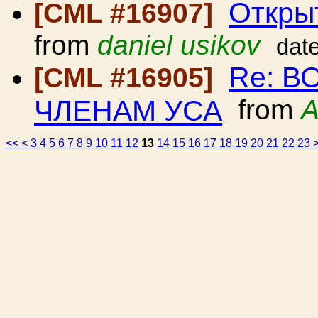
Откры
[CML #16907]
from
daniel usikov
dat
Re: 
[CML #16905]
ЧЛЕНАМ УСА
from
A
<<
<
3
4
5
6
7
8
9
10
11
12
13
14
15
16
17
18
19
20
21
22
23