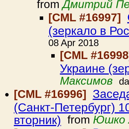
from
Дмитрий П
[CML #16997]
(зеркало в Ро
08 Apr 2018
[CML #1699
Украине (зе
Максимов
da
Засед
[CML #16996]
(Санкт-Петербург) 1
вторник)
from
Юшко 