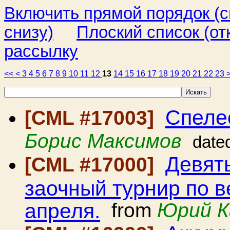
Включить прямой порядок (
снизу)
Плоский список (от
рассылку
<<
<
3
4
5
6
7
8
9
10
11
12
13
14
15
16
17
18
19
20
21
22
23
Спелео
[CML #17003]
Борис Максимов
date
Девят
[CML #17000]
заочный турнир по в
апреля.
from
Юрий К