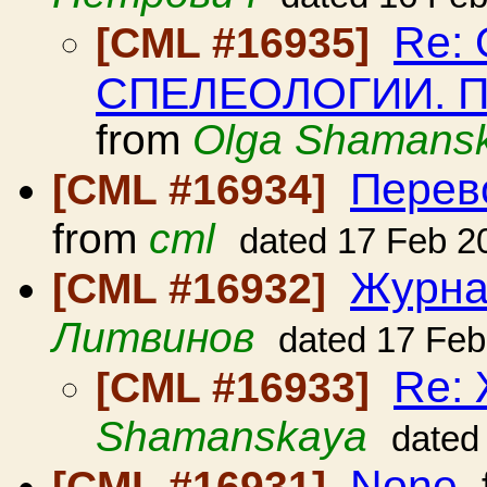
Re:
[CML #16935]
СПЕЛЕОЛОГИИ. 
from
Olga Shamans
Перев
[CML #16934]
from
cml
dated 17 Feb 2
Журна
[CML #16932]
Литвинов
dated 17 Feb
Re: 
[CML #16933]
Shamanskaya
dated
None
[CML #16931]