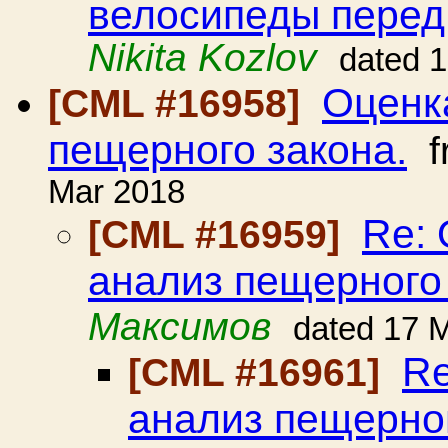
велосипеды перед 
Nikita Kozlov
dated 
Оценк
[CML #16958]
пещерного закона.
f
Mar 2018
Re: 
[CML #16959]
анализ пещерного 
Максимов
dated 17 
Re
[CML #16961]
анализ пещерног