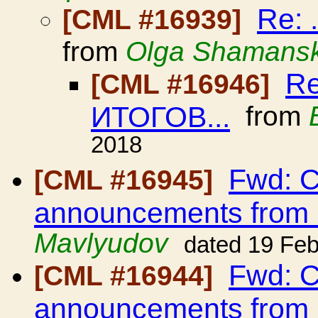
Re:
[CML #16939]
from
Olga Shamans
Re
[CML #16946]
ИТОГОВ...
from
2018
Fwd: C
[CML #16945]
announcements from
Mavlyudov
dated 19 Fe
Fwd: C
[CML #16944]
announcements from