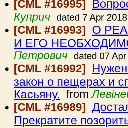
Вопро
[CML #16995]
Куприч
dated 7 Apr 2018
О РЕ
[CML #16993]
И ЕГО НЕОБХОДИМ
Петрович
dated 07 Apr
Нужен
[CML #16992]
закон о пещерах и с
Касьяну.
from
Левіне
Доста
[CML #16989]
Прекратите позорить