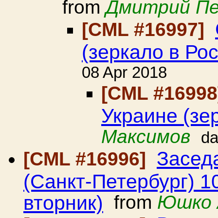
from
Дмитрий П
[CML #16997]
(зеркало в Ро
08 Apr 2018
[CML #1699
Украине (зе
Максимов
da
Засед
[CML #16996]
(Санкт-Петербург) 1
вторник)
from
Юшко 