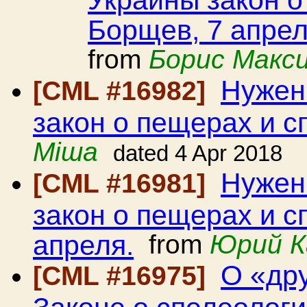
Борщев, 7 апрел
from
Борис Макс
Нужен
[CML #16982]
закон о пещерах и с
Міша
dated 4 Apr 2018
Нужен
[CML #16981]
закон о пещерах и с
апреля.
from
Юрий К
О «др
[CML #16975]
Законе о спелеолог