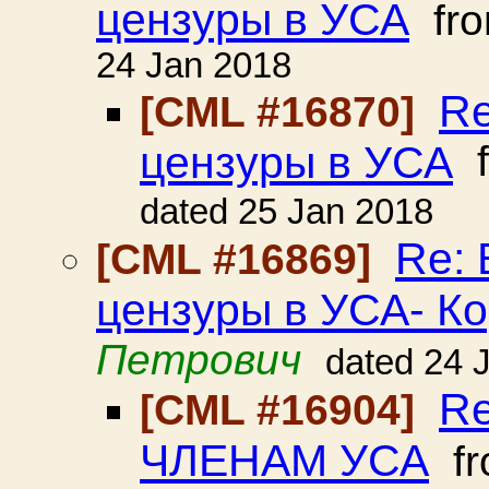
цензуры в УСА
fr
24 Jan 2018
Re
[CML #16870]
цензуры в УСА
f
dated 25 Jan 2018
Re:
[CML #16869]
цензуры в УСА- К
Петрович
dated 24 
R
[CML #16904]
ЧЛЕНАМ УСА
f