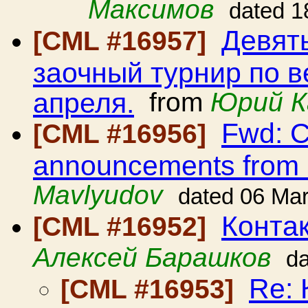
Максимов
dated 1
Девят
[CML #16957]
заочный турнир по в
апреля.
from
Юрий К
Fwd: C
[CML #16956]
announcements from
Mavlyudov
dated 06 Ma
Контак
[CML #16952]
Алексей Барашков
da
Re: 
[CML #16953]