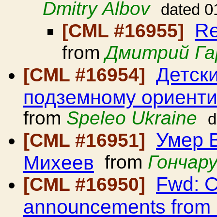
Dmitry Albov
dated 0
Re
[CML #16955]
from
Дмитрий Г
Детск
[CML #16954]
подземному ориенти
from
Speleo Ukraine
d
Умер 
[CML #16951]
Михеев
from
Гончар
Fwd: C
[CML #16950]
announcements from