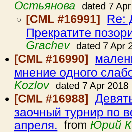
Остьянова
dated 7 Apr
Re:
[CML #16991]
Прекратите позори
Grachev
dated 7 Apr 
мален
[CML #16990]
мнение одного сла
Kozlov
dated 7 Apr 2018
Девят
[CML #16988]
заочный турнир по в
апреля.
from
Юрий К