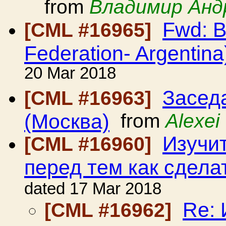
from
Владимир Анд
Fwd: B
[CML #16965]
Federation- Argentina
20 Mar 2018
Засед
[CML #16963]
(Москва)
from
Alexei
Изучи
[CML #16960]
перед тем как сдела
dated 17 Mar 2018
Re: 
[CML #16962]