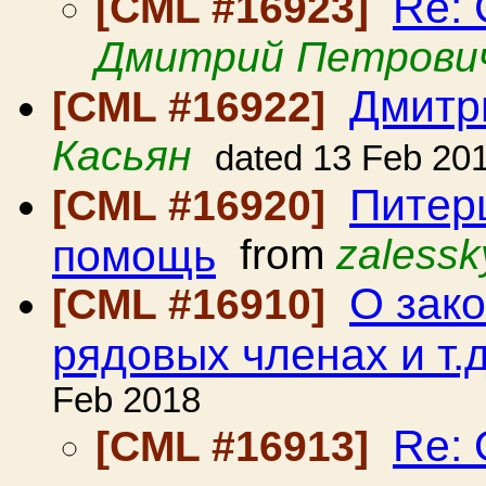
Re: 
[CML #16923]
Дмитрий Петрови
Дмитр
[CML #16922]
Касьян
dated 13 Feb 20
Питер
[CML #16920]
помощь
from
zalessk
О зако
[CML #16910]
рядовых членах и т.д
Feb 2018
Re: 
[CML #16913]