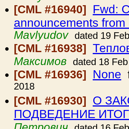
Fwd: C
[CML #16940]
announcements from
Mavlyudov
dated 19 Fe
Тепло
[CML #16938]
Максимов
dated 18 Feb
None
[CML #16936]
2018
О ЗА
[CML #16930]
ПОДВЕДЕНИЕ ИТОГ
Петрович
dated 16 Fe