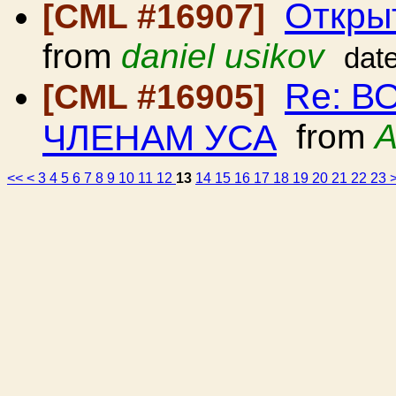
Откры
[CML #16907]
from
daniel usikov
dat
Re: 
[CML #16905]
ЧЛЕНАМ УСА
from
A
<<
<
3
4
5
6
7
8
9
10
11
12
13
14
15
16
17
18
19
20
21
22
23