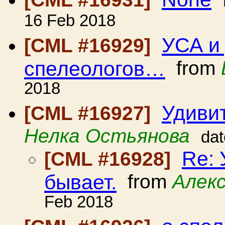
16 Feb 2018
УСА и
[CML #16929]
спелеологов…
from
2018
Удиви
[CML #16927]
Нелка Остьянова
dat
Re:
[CML #16928]
бывает.
from
Алек
Feb 2018