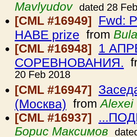
Mavlyudov
dated 28 Fe
Fwd: P
[CML #16949]
HABE prize
from
Bul
1 АП
[CML #16948]
СОРЕВНОВАНИЯ.
f
20 Feb 2018
Засед
[CML #16947]
(Москва)
from
Alexei
...ПО
[CML #16937]
Борис Максимов
date