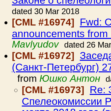
dated 30 Mar 2018
Fwd: C
[CML #16974]
announcements from
Mavlyudov
dated 26 Ma
Засед
[CML #16972]
(Санкт-Петербург) 2
from
Юшко Антон
d
Re:
[CML #16973]
Спелеокомиссии Р