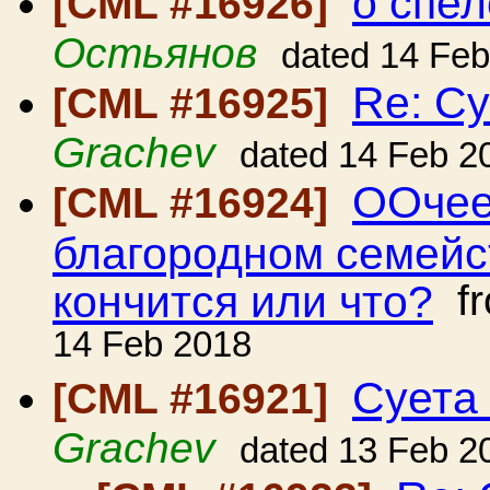
о спел
[CML #16926]
Остьянов
dated 14 Fe
Re: Су
[CML #16925]
Grachev
dated 14 Feb 2
ООчее
[CML #16924]
благородном семейст
кончится или что?
f
14 Feb 2018
Суета 
[CML #16921]
Grachev
dated 13 Feb 2