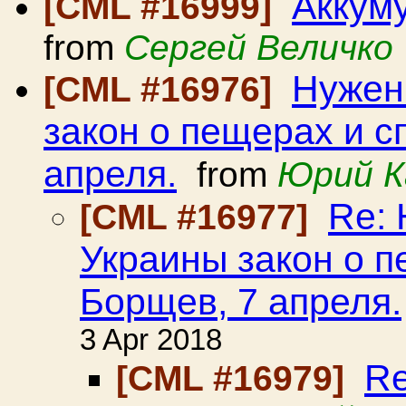
Аккум
[CML #16999]
from
Сергей Величко
Нужен
[CML #16976]
закон о пещерах и с
апреля.
from
Юрий К
Re: 
[CML #16977]
Украины закон о п
Борщев, 7 апреля.
3 Apr 2018
Re
[CML #16979]