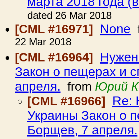
марта 2018 года (
dated 26 Mar 2018
None
[CML #16971]
22 Mar 2018
Нужен
[CML #16964]
Закон о пещерах и 
апреля.
from
Юрий К
Re: 
[CML #16966]
Украины Закон о 
Борщев, 7 апреля.