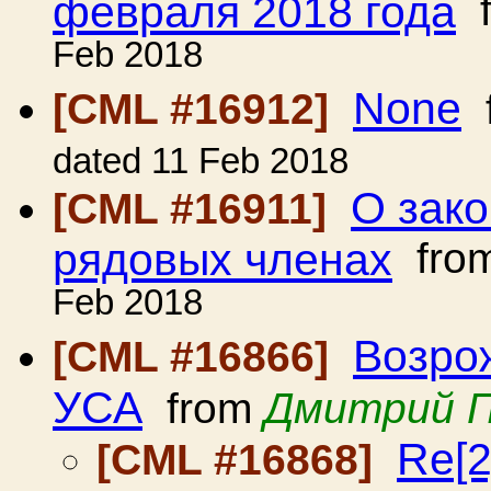
февраля 2018 года
f
Feb 2018
None
[CML #16912]
dated 11 Feb 2018
О зако
[CML #16911]
рядовых членах
fro
Feb 2018
Возро
[CML #16866]
УСА
from
Дмитрий 
Re[2
[CML #16868]