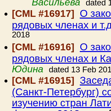
Васильева
dated 
О зако
[CML #16917]
рядовых членах и т.д
2018
О зако
[CML #16916]
рядовых членах и К
Юдина
dated 13 Feb 20
Засед
[CML #16915]
(Санкт-Петербург) с
изучению стран Лати