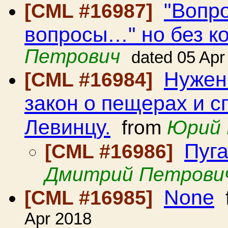
"Вопр
[CML #16987]
вопросы…" но без к
Петрович
dated 05 Apr
Нужен
[CML #16984]
закон о пещерах и с
Левинцу.
from
Юрий 
Пуга
[CML #16986]
Дмитрий Петрови
None
[CML #16985]
Apr 2018