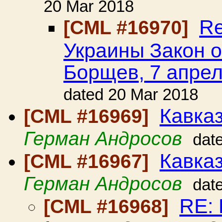
20 Mar 2018
Re
[CML #16970]
Украины Закон о
Борщев, 7 апрел
dated 20 Mar 2018
Кавказ
[CML #16969]
Герман Андросов
dat
Кавка
[CML #16967]
Герман Андросов
dat
RE: 
[CML #16968]