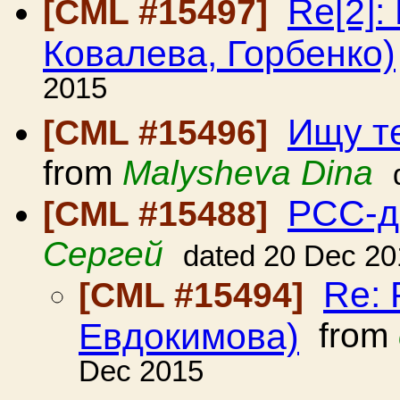
Re[2]:
[CML #15497]
Ковалева, Горбенко)
2015
Ищу т
[CML #15496]
from
Malysheva Dina
РСС-д
[CML #15488]
Сергей
dated 20 Dec 20
Re: 
[CML #15494]
Евдокимова)
from
Dec 2015