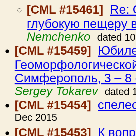
Re:
[CML #15461]
глубокую пещеру 
Nemchenko
dated 1
Юбиле
[CML #15459]
Геоморфологической
Симферополь, 3 – 8 
Sergey Tokarev
dated 
спеле
[CML #15454]
Dec 2015
К вопр
[CML #15453]