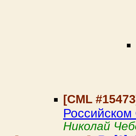
[CML #1547
Российском
Николай Че