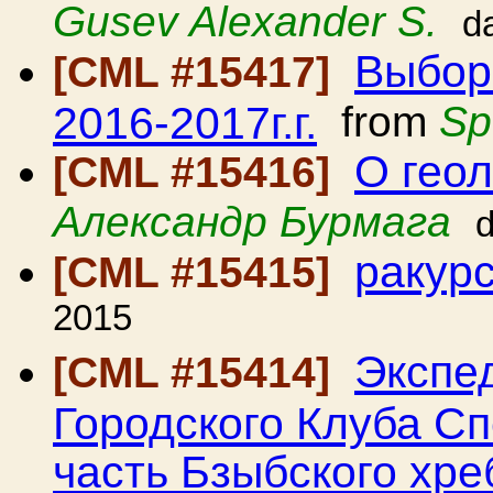
Gusev Alexander S.
d
Выбор
[CML #15417]
2016-2017г.г.
from
Sp
О геол
[CML #15416]
Александр Бурмага
ракур
[CML #15415]
2015
Экспе
[CML #15414]
Городского Клуба С
часть Бзыбского хре