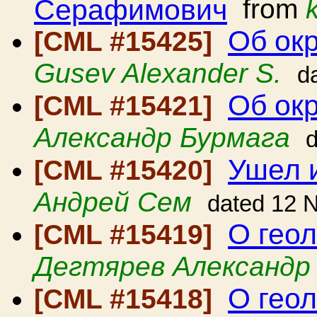
Серафимович
from
Об ок
[CML #15425]
Gusev Alexander S.
d
Об ок
[CML #15421]
Александр Бурмага
Ушел 
[CML #15420]
Андрей Сем
dated 12 
О геол
[CML #15419]
Дегтярев Александр
О геол
[CML #15418]