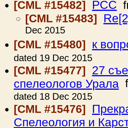
РCC
[CML #15482]
f
Re[2
[CML #15483]
Dec 2015
к воп
[CML #15480]
dated 19 Dec 2015
27 съ
[CML #15477]
спелеологов Урала
f
dated 18 Dec 2015
Прекр
[CML #15476]
Спелеология и Карс