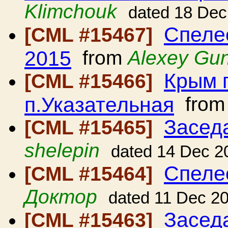
Klimchouk
dated 18 Dec
Спелео
[CML #15467]
2015
from
Alexey Gu
Крым г
[CML #15466]
п.Указательная
fro
Засед
[CML #15465]
shelepin
dated 14 Dec 2
Спеле
[CML #15464]
Доктор
dated 11 Dec 2
Засед
[CML #15463]