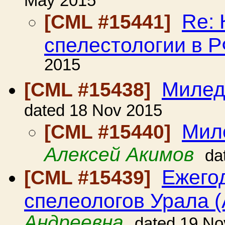
May 2015
Re: 
[CML #15441]
спелестологии в 
2015
Милед
[CML #15438]
dated 18 Nov 2015
Мил
[CML #15440]
Алексей Акимов
da
Ежего
[CML #15439]
спелеологов Урала 
Андреевна
dated 19 No