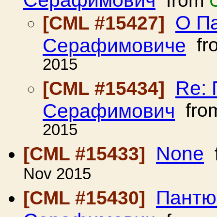
Серафимович
from
О П
[CML #15427]
Серафимовиче
fr
2015
Re:
[CML #15434]
Серафимович
fro
2015
None
[CML #15433]
Nov 2015
Пантю
[CML #15430]