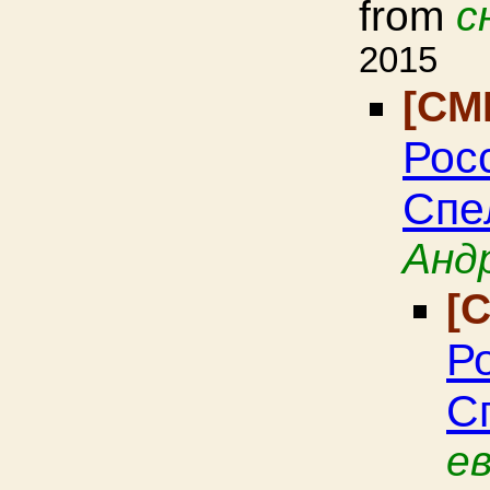
from
с
2015
[CM
Рос
Спе
Анд
[
Р
С
е