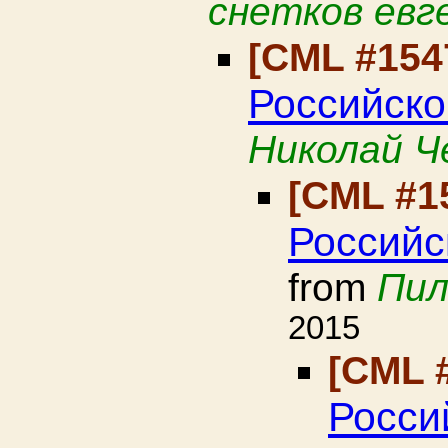
снетков евг
[CML #154
Российск
Николай Ч
[CML #1
Российс
from
Пил
2015
[CML 
Росси