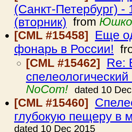
(Санкт-Петербург) - 
(вторник)
from
Юшко
Еще о
[CML #15458]
фонарь в России!
fr
Re:
[CML #15462]
спелеологический 
NoCom!
dated 10 Dec
Спеле
[CML #15460]
глубокую пещеру в 
dated 10 Dec 2015