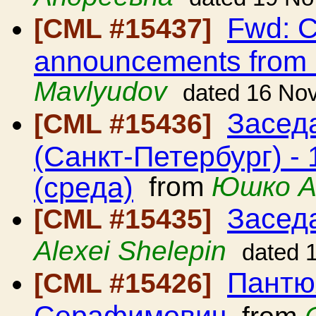
Fwd: C
[CML #15437]
announcements from
Mavlyudov
dated 16 No
Засед
[CML #15436]
(Санкт-Петербург) - 
(среда)
from
Юшко А
Засед
[CML #15435]
Alexei Shelepin
dated 
Пантю
[CML #15426]