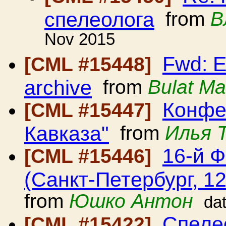
спелеолога
from
В
Nov 2015
Fwd: E
[CML #15448]
archive
from
Bulat Ma
Конфе
[CML #15447]
Кавказа"
from
Илья 
16-й 
[CML #15446]
(Санкт-Петербург, 12
from
Юшко Антон
da
Спеле
[CML #15422]