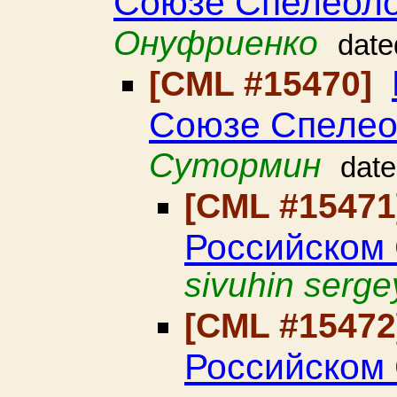
Союзе Спелеоло
Онуфриенко
date
[CML #15470]
Союзе Спелео
Сутормин
dat
[CML #1547
Российском
sivuhin serge
[CML #1547
Российском