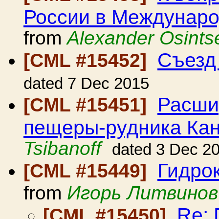
России в Междунар
from
Alexander Osints
Съезд
[CML #15452]
dated 7 Dec 2015
Расши
[CML #15451]
пещеры-рудника Кан-и
Tsibanoff
dated 3 Dec 2
Гидро
[CML #15449]
from
Игорь Литвинов
Re:
[CML #15450]