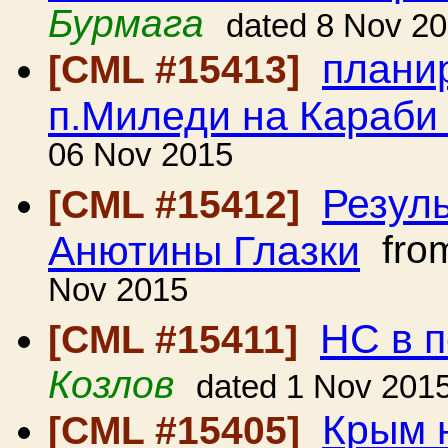
Бурмага
dated 8 Nov 2
плани
[CML #15413]
п.Миледи на Караб
06 Nov 2015
Резул
[CML #15412]
Анютины Глазки
fro
Nov 2015
НС в 
[CML #15411]
Козлов
dated 1 Nov 201
Крым 
[CML #15405]