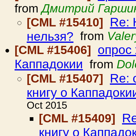
from
Дмитрий Гарши
Re: 
[CML #15410]
нельзя?
from
Valer
опрос 
[CML #15406]
Каппадокии
from
Dol
Re:
[CML #15407]
книгу о Каппадоки
Oct 2015
Re
[CML #15409]
книгу о Каппадо