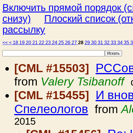
Включить прямой порядок (
снизу)
Плоский список (от
рассылку
<<
<
18
19
20
21
22
23
24
25
26
27
28
29
30
31
32
33
34
35
РССов
[CML #15503]
from
Valery Tsibanoff
И вно
[CML #15455]
Спелеологов
from
Al
2015