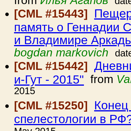
from
Илья Агапов
dat
Пещер
[CML #15443]
память о Геннадии
и Владимире Аркадь
bogdan markovich
dat
Дневни
[CML #15442]
и-Гут - 2015"
from
Va
2015
Конец
[CML #15250]
спелестологии в РФ