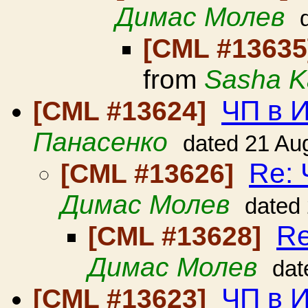
Димас Молев
[CML #1363
from
Sasha Ka
ЧП в 
[CML #13624]
Панасенко
dated 21 Au
Re:
[CML #13626]
Димас Молев
dated
Re
[CML #13628]
Димас Молев
dat
ЧП в 
[CML #13623]