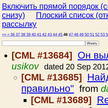
Включить прямой порядок (
снизу)
Плоский список (от
рассылку
<<
<
36
37
38
39
40
41
42
43
44
45
46
47
48
49
50
51
52
53
Он вы
[CML #13684]
usikov
dated 20 Sep 201
Найд
[CML #13685]
правильно"
from
d
Re
[CML #13689]