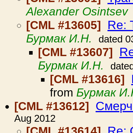
Alexander Osintsev
Re: 
[CML #13605]
Бурмак И.Н.
dated 0
Re
[CML #13607]
Бурмак И.Н.
date
[CML #13616]
from
Бурмак И.
Смерч 
[CML #13612]
Aug 2012
Re: 
[CML #13614]