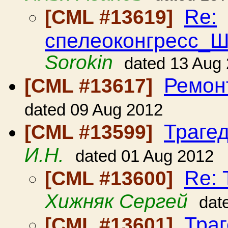
Re:
[CML #13619]
спелеоконгресс_
Sorokin
dated 13 Aug
Ремон
[CML #13617]
dated 09 Aug 2012
Трагед
[CML #13599]
И.Н.
dated 01 Aug 2012
Re: 
[CML #13600]
Хижняк Сергей
dat
Траг
[CML #13601]