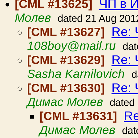
ЧП в 
[CML #13625]
Молев
dated 21 Aug 201
Re:
[CML #13627]
108boy@mail.ru
dat
Re:
[CML #13629]
Sasha Karnilovich
d
Re:
[CML #13630]
Димас Молев
dated
Re
[CML #13631]
Димас Молев
dat