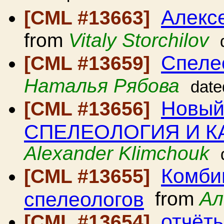
Алекс
[CML #13663]
from
Vitaly Storchilov
Спеле
[CML #13659]
Наталья Рябова
date
Новый
[CML #13656]
СПЕЛЕОЛОГИЯ И К
Alexander Klimchouk
Комби
[CML #13655]
спелеологов
from
Ал
отчёт
[CML #13654]