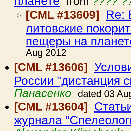
планете
from
???? ?
Re: 
[CML #13609]
литовские покорит
пещеры на планет
Aug 2012
Услов
[CML #13606]
России "дистанция с
Панасенко
dated 03 Au
Статьи
[CML #13604]
журнала "Спелеолог