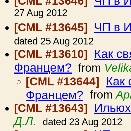
ЧП в 
[CML #13646]
27 Aug 2012
ЧП в 
[CML #13645]
dated 25 Aug 2012
Как с
[CML #13610]
Францем?
from
Veli
Как 
[CML #13644]
Францем?
from
Ар
Ильюх
[CML #13643]
Д.Л.
dated 23 Aug 2012