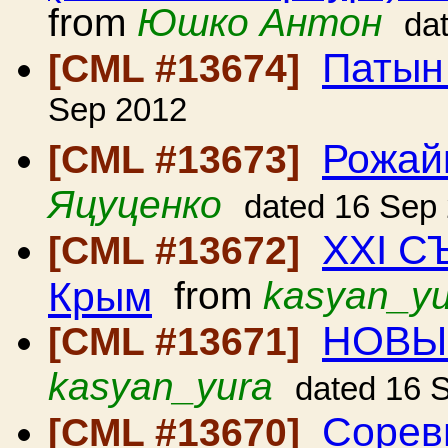
from
Юшко Антон
da
Патын
[CML #13674]
Sep 2012
Рожай
[CML #13673]
Яцуценко
dated 16 Sep
ХХI С
[CML #13672]
Крым
from
kasyan_yu
НОВЫ
[CML #13671]
kasyan_yura
dated 16 
Сорев
[CML #13670]