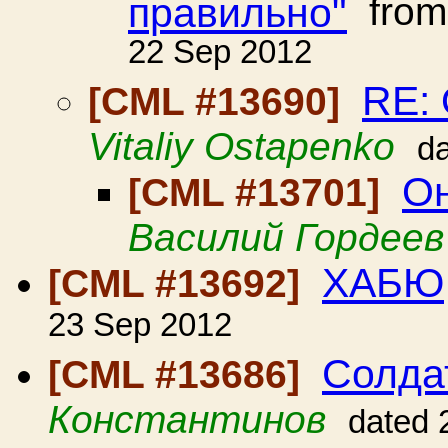
правильно"
fro
22 Sep 2012
RE: 
[CML #13690]
Vitaliy Ostapenko
d
Он
[CML #13701]
Василий Гордеев
ХАБЮ
[CML #13692]
23 Sep 2012
Солда
[CML #13686]
Константинов
dated 