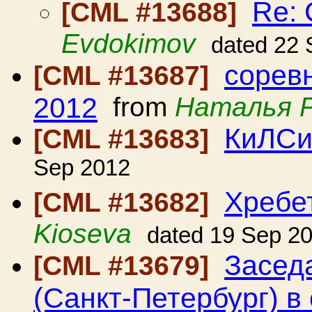
Re: 
[CML #13688]
Evdokimov
dated 22
сорев
[CML #13687]
2012
from
Наталья 
КиЛС
[CML #13683]
Sep 2012
Хребе
[CML #13682]
Kioseva
dated 19 Sep 2
Засед
[CML #13679]
(Санкт-Петербург) в 