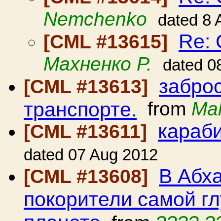
Nemchenko
dated 8 
Re: 
[CML #13615]
Махненко Р.
dated 0
забро
[CML #13613]
транспорте.
from
Ma
караб
[CML #13611]
dated 07 Aug 2012
В Абх
[CML #13608]
покорители самой г