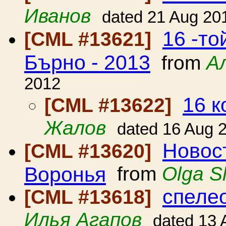
Иванов
dated 21 Aug 20
16 -то
[CML #13621]
Бърно - 2013
from
А
2012
16 к
[CML #13622]
Жалов
dated 16 Aug 
Новост
[CML #13620]
Воронья
from
Olga 
спеле
[CML #13618]
Илья Агапов
dated 13 