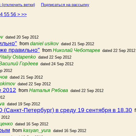
 (отключить ветки)
Подписаться на рассылку
54
55
56
>
>>
ov
dated 20 Sep 2012
ильно"
from
daniel usikov
dated 21 Sep 2012
 же правильно"
from
Николай Чеботарев
dated 22 Sep 2012
Vitaliy Ostapenko
dated 22 Sep 2012
Василий Гордеев
dated 24 Sep 2012
ep 2012
нов
dated 21 Sep 2012
dokimov
dated 22 Sep 2012
е 2012
from
Наталья Рябова
dated 22 Sep 2012
012
eva
dated 19 Sep 2012
(Санкт-Петербург) в среду 19 сентября в 18.30
f
 2012
ценко
dated 16 Sep 2012
Крым
from
kasyan_yura
dated 16 Sep 2012