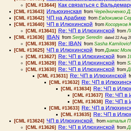
Как связаться с Вальдема
[CML #13644]
Ильюхинская
[CML #13643]
from
Чередниченко Д.
ЧП на Арабике
[CML #13642]
from
Евдокимов Се
ЧП в Илюхинской
[CML #13640]
from
Косоруков 
Re: ЧП в Илюхинской
[CML #13641]
from
Л
IBAN
[CML #13636]
from
Serge Seredin
dated 22 Aug 2
Re: IBAN
[CML #13639]
from
Sasha Karnilovic
ЧП в Илюхинской
[CML #13625]
from
Димас Мол
Re: ЧП в Илюхинской
[CML #13627]
from
1
Re: ЧП в Илюхинской
[CML #13629]
from
S
Re: ЧП в Илюхинской
[CML #13630]
from
Д
Re: ЧП в Илюхинской
[CML #13631]
f
Re: ЧП в Илюхинс
[CML #13632]
Re: ЧП в Илю
[CML #13634]
Re: ЧП в
[CML #13637]
Re: ЧП в
[CML #13638]
Re: ЧП в Илюхинс
[CML #13633]
Re: ЧП в Илю
[CML #13635]
ЧП в Илюхинской
[CML #13624]
from
наталья П
Re: ЧП в Илюхинской
[CML #13626]
from
Д