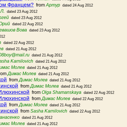
ром Францем?
from
Артур
dated 24 Aug 2012
Л.
dated 23 Aug 2012
ргей
dated 23 Aug 2012
Юрий
dated 22 Aug 2012
евашов Вова
dated 23 Aug 2012
012
h
dated 22 Aug 2012
ев
dated 21 Aug 2012
08boy@mail.ru
dated 21 Aug 2012
asha Karnilovich
dated 21 Aug 2012
имас Молев
dated 21 Aug 2012
rom
Димас Молев
dated 21 Aug 2012
кой
from
Димас Молев
dated 21 Aug 2012
хинской
from
Димас Молев
dated 21 Aug 2012
 Илюхинской
from
Olga Shamanskaya
dated 22 Aug 2012
 Илюхинской
from
Димас Молев
dated 22 Aug 2012
кой
from
Димас Молев
dated 21 Aug 2012
хинской
from
Sasha Karnilovich
dated 22 Aug 2012
анасенко
dated 21 Aug 2012
имас Молев
dated 21 Aug 2012