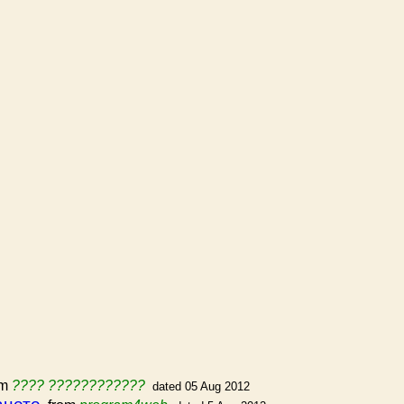
om
???? ????????????
dated 05 Aug 2012