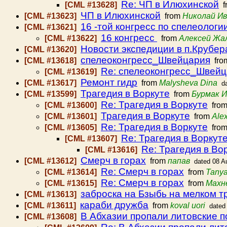
Re: ЧП в Илюхинской
[CML #13628]
f
ЧП в Илюхинской
[CML #13623]
from
Николай Ив
16 -той конгресс по спелеологи
[CML #13621]
16 конгресс
[CML #13622]
from
Алексей Жа
Новости экспедиции в п.Крубе
[CML #13620]
спелеоконгресс_Швейцария
[CML #13618]
fro
Re: спелеоконгресс_Швей
[CML #13619]
Ремонт гидр
[CML #13617]
from
Malysheva Dina
d
Трагедия в Воркуте
[CML #13599]
from
Бурмак И
Re: Трагедия в Воркуте
[CML #13600]
fro
Трагедия в Воркуте
[CML #13601]
from
Ale
Re: Трагедия в Воркуте
[CML #13605]
fro
Re: Трагедия в Воркут
[CML #13607]
Re: Трагедия в Во
[CML #13616]
Смерч в горах
[CML #13612]
from
папав
dated 08 A
Re: Смерч в горах
[CML #13614]
from
Tany
Re: Смерч в горах
[CML #13615]
from
Махне
заброска на Бзыбь на мелком т
[CML #13613]
караби дружба
[CML #13611]
from
koval uori
dated
В Абхазии пропали литовские п
[CML #13608]