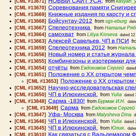
НОВЫЙ САЙТ УСА;
[CML #13671]
from
kasyan_
Соревнования памяти Снигире
[CML #13670]
Книжные издания по карсту и с
[CML #13669]
Бойсунтау-2012
[CML #13668]
from
sgs-eburg
dat
Спелеотехника
[CML #13667]
from
Наталья Ряб
самохват
[CML #13664]
from
Liliya Kioseva
dated 12
Алексей Савельев, ЧП в ПСИ
[CML #13663]
fr
Спелеотехника 2012
[CML #13659]
from
Наталь
Новый номер и статья журн
[CML #13656]
Комбинезоны и изотермики для
[CML #13655]
отчёты
[CML #13654]
from
Евдокимов Сергей
date
Положение о XX открытом чемп
[CML #13651]
Положение о XX открытом 
[CML #13653]
Научно-исследовательская спе
[CML #13652]
ЧП в Илюхинской.
[CML #13650]
from
Yulia
dated 
Сарма -1830!
[CML #13648]
from
Бурмак И.Н.
date
Сарма
[CML #13649]
from
Евдокимов Сергей
Уфа- Москва
[CML #13647]
from
Malysheva Dina
d
ЧП в Илюхинской.
[CML #13646]
from
Yulia
dated 
ЧП в Илюхинской.
[CML #13645]
from
Юлия.
date
Как связаться с Вальдемаром 
[CML #13610]