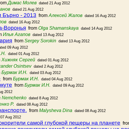
rom
Димас Молев
dated 21 Aug 2012
анов
dated 21 Aug 2012
и Бърно - 2013
from
Алексей Жалов
dated 16 Aug 2012
лов
dated 16 Aug 2012
ра-Воронья
from
Olga Shamanskaya
dated 14 Aug 2012
m
Илья Агапов
dated 13 Aug 2012
цария
from
Sergey Sorokin
dated 13 Aug 2012
ated 09 Aug 2012
.Н.
dated 01 Aug 2012
m
Хижняк Сергей
dated 01 Aug 2012
xander Osintsev
dated 2 Aug 2012
m
Бурмак И.Н.
dated 03 Aug 2012
е
from
Бурмак И.Н.
dated 04 Aug 2012
ркуте
from
Бурмак И.Н.
dated 09 Aug 2012
ug 2012
a Nemchenko
dated 8 Aug 2012
нко Р.
dated 08 Aug 2012
ранспорте.
from
Malysheva Dina
dated 08 Aug 2012
 07 Aug 2012
окорители самой глубокой пещеры на планете
fr