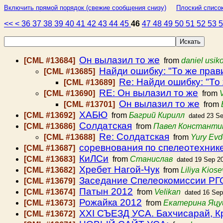
Включить прямой порядок (свежие сообщения снизу)
Плоский список
<<
<
36
37
38
39
40
41
42
43
44
45
46
47
48
49
50
51
52
53
Он вылазил то же
[CML #13684]
from
daniel usik
Найди ошибку: "То же прав
[CML #13685]
Re: Найди ошибку: "То
[CML #13689]
RE: Он вылазил то же
[CML #13690]
from
Он вылазил то же
[CML #13701]
from
ХАБЮ
[CML #13692]
from
Багрий Кирилл
dated 23 S
Солдатская
[CML #13686]
from
Павел Константи
Re: Солдатская
[CML #13688]
from
Yury Ev
соревнования по спелеотехник
[CML #13687]
КиЛСи
[CML #13683]
from
Станислав
dated 19 Sep 2
Хребет Нагой-Чук
[CML #13682]
from
Liliya Kios
Заседание Спелеокомиссии РГО 
[CML #13679]
Патын 2012
[CML #13674]
from
Velikan
dated 16 Sep
Рожайка 2012
[CML #13673]
from
Екатерина Яцу
ХХI СЪЕЗД УСА. Бахчисарай, 
[CML #13672]