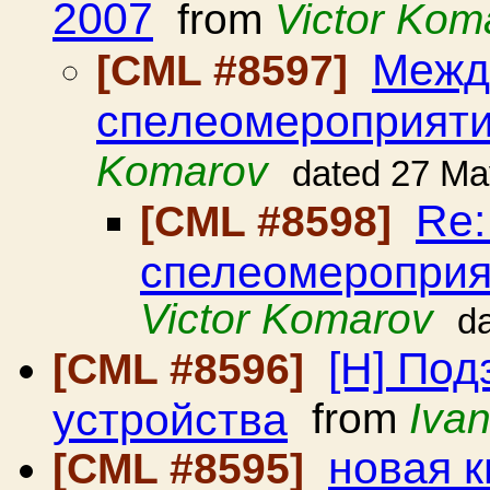
2007
from
Victor Kom
Межд
[CML #8597]
спелеомероприяти
Komarov
dated 27 Ma
Re
[CML #8598]
спелеомероприя
Victor Komarov
d
[H] По
[CML #8596]
устройства
from
Iva
новая к
[CML #8595]