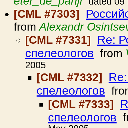
eter_de_panji
dated 09
Россий
[CML #7303]
from
Alexandr Osintse
Re: Р
[CML #7331]
спелеологов
from
2005
Re:
[CML #7332]
спелеологов
fr
R
[CML #7333]
спелеологов
f