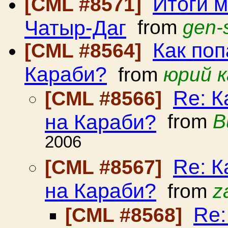
Итоги м
[CML #8571]
Чатыр-Даг
from
gen-
Как поп
[CML #8564]
Караби?
from
юрий к
Re: К
[CML #8566]
на Караби?
from
В
2006
Re: К
[CML #8567]
на Караби?
from
z
Re:
[CML #8568]