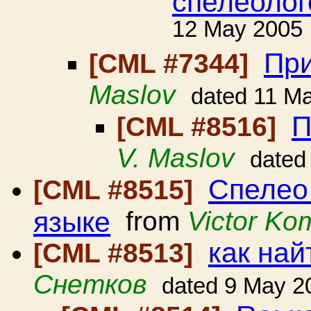
спелеолог
12 May 2005
При
[CML #7344]
Maslov
dated 11 M
П
[CML #8516]
V. Maslov
dated
Спелео
[CML #8515]
языке
from
Victor Ko
как най
[CML #8513]
Снетков
dated 9 May 2