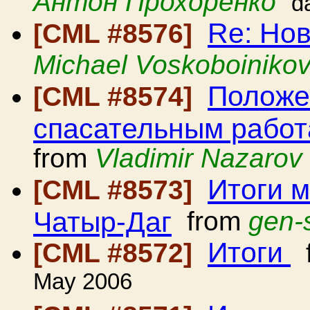
Антон Прохоренко
d
Re: Но
[CML #8576]
Michael Voskoboiniko
Положе
[CML #8574]
спасательным работ
from
Vladimir Nazarov
Итоги м
[CML #8573]
Чатыр-Даг
from
gen-
Итоги
[CML #8572]
f
May 2006