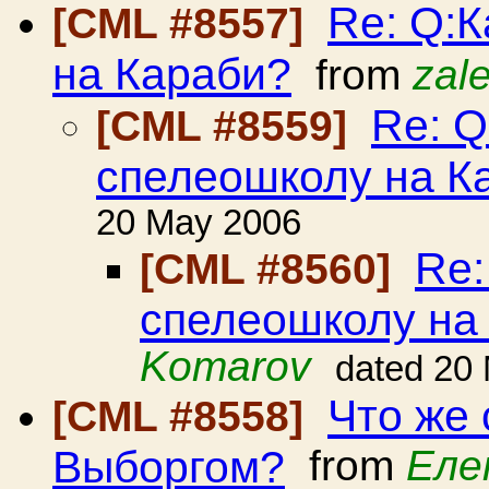
Re: Q:К
[CML #8557]
на Караби?
from
zal
Re: Q
[CML #8559]
спелеошколу на К
20 May 2006
Re:
[CML #8560]
спелеошколу на
Komarov
dated 20
Что же
[CML #8558]
Выборгом?
from
Еле