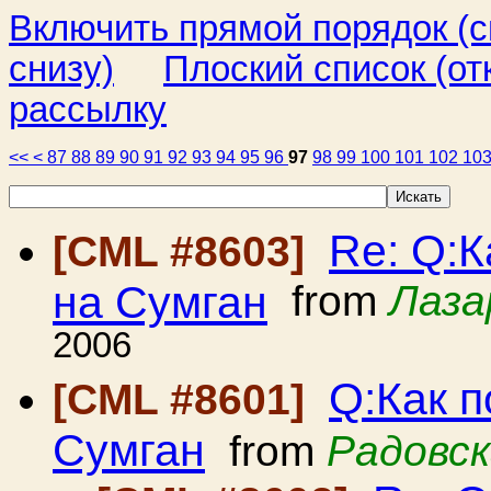
Включить прямой порядок (
снизу)
Плоский список (от
рассылку
<<
<
87
88
89
90
91
92
93
94
95
96
97
98
99
100
101
102
10
Re: Q:К
[CML #8603]
на Сумган
from
Лаза
2006
Q:Как п
[CML #8601]
Сумган
from
Радовск