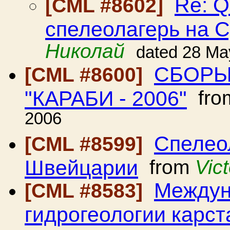
Re: Q
[CML #8602]
спелеолагерь на 
Николай
dated 28 Ma
СБОРЫ
[CML #8600]
"КАРАБИ - 2006"
fro
2006
Спелео
[CML #8599]
Швейцарии
from
Vic
Междун
[CML #8583]
гидрогеологии карст