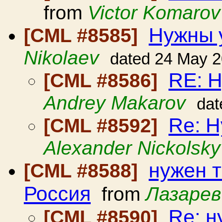
from
Victor Komarov
Нужны 
[CML #8585]
Nikolaev
dated 24 May 
RE: 
[CML #8586]
Andrey Makarov
dat
Re: 
[CML #8592]
Alexander Nickolsky
нужен т
[CML #8588]
Россия
from
Лазарев
Re: н
[CML #8590]