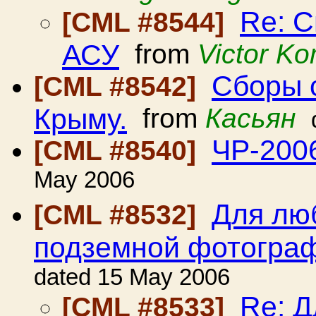
Re: 
[CML #8544]
АСУ
from
Victor K
Сборы 
[CML #8542]
Крыму.
from
Касьян
ЧР-200
[CML #8540]
May 2006
Для лю
[CML #8532]
подземной фотогра
dated 15 May 2006
Re: Д
[CML #8533]