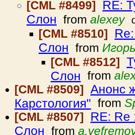
RE: 
[CML #8499]
Слон
from
alexey
Re:
[CML #8510]
Слон
from
Игорь
Т
[CML #8512]
Слон
from
ale
Анонс 
[CML #8509]
Карстология"
from
Sp
RE: Re
[CML #8507]
Слон
from
a.yefremo