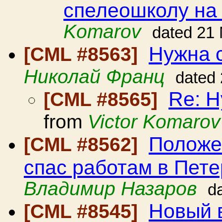
спелеошколу на
Komarov
dated 21
Нужна с
[CML #8563]
Николай Франц
dated
Re: Н
[CML #8565]
from
Victor Komarov
Положе
[CML #8562]
спас работам в Пете
Владимир Назаров
d
Новый 
[CML #8545]