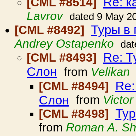
Re: к
[CML #8514]
Lavrov
dated 9 May 2
Туры в
[CML #8492]
Andrey Ostapenko
dat
Re: 
[CML #8493]
Слон
from
Velikan
Re:
[CML #8494]
Слон
from
Victo
Ту
[CML #8498]
from
Roman A. Sh