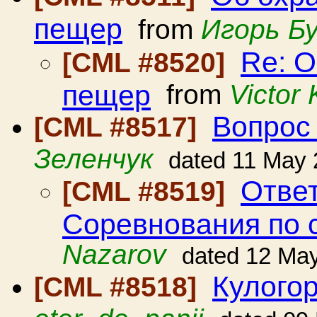
пещер
from
Игорь Б
Re: О
[CML #8520]
пещер
from
Victor
Вопрос
[CML #8517]
Зеленчук
dated 11 May
Отве
[CML #8519]
Соревнования по 
Nazarov
dated 12 Ma
Кулого
[CML #8518]