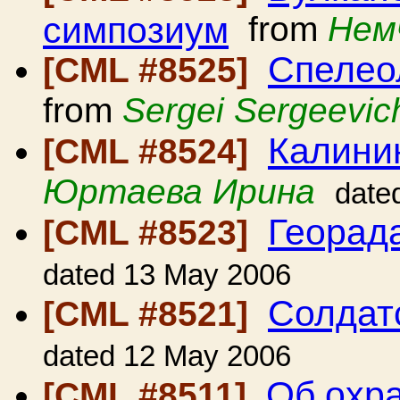
симпозиум
from
Нем
Спелео
[CML #8525]
from
Sergei Sergeevic
Калини
[CML #8524]
Юртаева Ирина
date
Георад
[CML #8523]
dated 13 May 2006
Солдат
[CML #8521]
dated 12 May 2006
Об охр
[CML #8511]