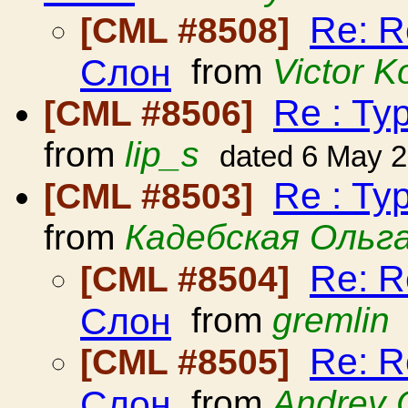
Re: R
[CML #8508]
Слон
from
Victor 
Re : Т
[CML #8506]
from
lip_s
dated 6 May 
Re : Т
[CML #8503]
from
Кадебская Ольг
Re: R
[CML #8504]
Слон
from
gremlin
Re: R
[CML #8505]
Слон
from
Andrey 