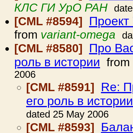
КЛС ГИ УрО РАН
dat
Проект 
[CML #8594]
from
variant-omega
da
Про Вас
[CML #8580]
роль в истории
from
2006
Re: П
[CML #8591]
его роль в истории
dated 25 May 2006
Балан
[CML #8593]