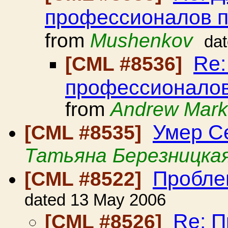
профессионалов 
from
Mushenkov
da
Re:
[CML #8536]
профессионалов
from
Andrew Mar
Умер С
[CML #8535]
Татьяна Березницка
Пробле
[CML #8522]
dated 13 May 2006
Re: 
[CML #8526]