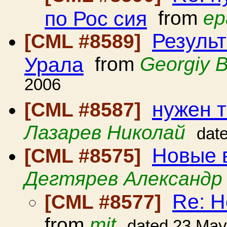
по Рос сия
from
ep
Резуль
[CML #8589]
Урала
from
Georgiy 
2006
нужен 
[CML #8587]
Лазарев Николай
dat
Новые 
[CML #8575]
Дегтярев Александр
Re: 
[CML #8577]
from
mit
dated 23 May