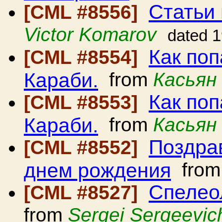
Статьи 
[CML #8556]
Victor Komarov
dated 
Как поп
[CML #8554]
Караби.
from
Касьян
Как поп
[CML #8553]
Караби.
from
Касьян
Поздра
[CML #8552]
днем рождения
fro
Спелео
[CML #8527]
from
Sergei Sergeevic