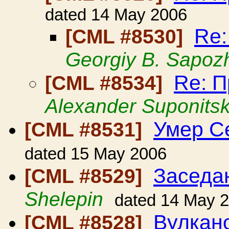
dated 14 May 2006
Re:
[CML #8530]
Georgiy B. Sapoz
Re: 
[CML #8534]
Alexander Suponits
Умер С
[CML #8531]
dated 15 May 2006
Заседа
[CML #8529]
Shelepin
dated 14 May 
Вулкан
[CML #8528]