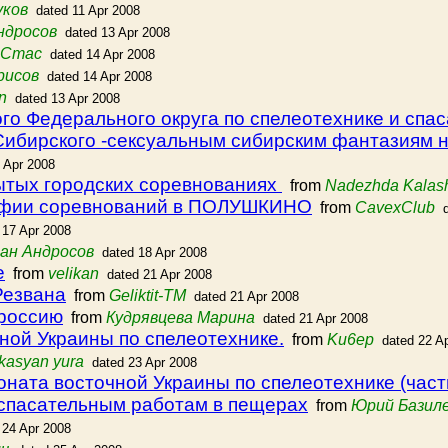
уков
dated 11 Apr 2008
ндросов
dated 13 Apr 2008
 Стас
dated 14 Apr 2008
рисов
dated 14 Apr 2008
n
dated 13 Apr 2008
го Федерального округа по спелеотехнике и спа
Сибирского -сексуальным сибирским фантазиям н
 Apr 2008
ытых городских соревнованиях
from
Nadezhda Kalas
рафии соревнований в ПОЛУШКИНО
from
CavexClub
 17 Apr 2008
ан Андросов
dated 18 Apr 2008
е
from
velikan
dated 21 Apr 2008
Резвана
from
Geliktit-TM
dated 21 Apr 2008
ороссию
from
Кудрявцева Марина
dated 21 Apr 2008
ной Украины по спелеотехнике.
from
Ku6ep
dated 22 A
kasyan yura
dated 23 Apr 2008
оната восточной Украины по спелеотехнике (част
 спасательным работам в пещерах
from
Юрий Базил
 24 Apr 2008