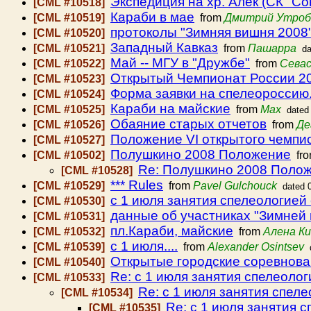
Экспедиция на хр. Алек (СК "С
[CML #10518]
Караби в мае
[CML #10519]
from
Дмитрий Утроб
протоколы "Зимняя вишня 2008
[CML #10520]
Западный Кавказ
[CML #10521]
from
Пашарра
da
Май -- МГУ в "Дружбе"
[CML #10522]
from
Севас
Открытый Чемпионат России 2
[CML #10523]
Форма заявки на спелеороссию
[CML #10524]
Караби на майские
[CML #10525]
from
Max
dated
Обаяние старых отчетов
[CML #10526]
from
Де
Положение VI открытого чемпио
[CML #10527]
Полушкино 2008 Положение
[CML #10502]
fr
Re: Полушкино 2008 Поло
[CML #10528]
*** Rules
[CML #10529]
from
Pavel Gulchouck
dated 
с 1 июля занятия спелеологией
[CML #10530]
данные об участниках "Зимней
[CML #10531]
пл.Караби, майские
[CML #10532]
from
Алена К
с 1 июля....
[CML #10539]
from
Alexander Osintsev
Открытые городские соревнован
[CML #10540]
Re: с 1 июля занятия спелеоло
[CML #10533]
Re: с 1 июля занятия спел
[CML #10534]
Re: с 1 июля занятия 
[CML #10535]