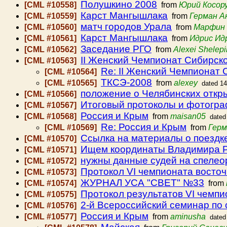
Полушкино 2008
[CML #10558]
from
Юрий Косор
Карст Мангышлака
[CML #10559]
from
Герман А
матч городов Урала
[CML #10560]
from
Марфин
Карст Мангышлака
[CML #10561]
from
Идрис Ид
Заседание РГО
[CML #10562]
from
Alexei Shelepi
II Женский Чемпионат Сибирско
[CML #10563]
Re: II Женский Чемпионат 
[CML #10564]
ТКСЭ-2008
[CML #10565]
from
alexey
dated 14
положение о Челябинских откр
[CML #10566]
Итоговый протоколы и фотог
[CML #10567]
Россия и Крым
[CML #10568]
from
maisan05
dated
Re: Россия и Крым
[CML #10569]
from
Герм
Ссылка на материалы о поездк
[CML #10570]
Ищем координаты Владимира 
[CML #10571]
нужны данные судей на спеле
[CML #10572]
Протокол VI чемпионата восточ
[CML #10573]
ЖУРНАЛ УСА "СВЕТ" №33
[CML #10574]
from
Протокол результатов VI чемпи
[CML #10575]
2-й Всероссийский семинар по
[CML #10576]
Россия и Крым
[CML #10577]
from
aminusha
dated