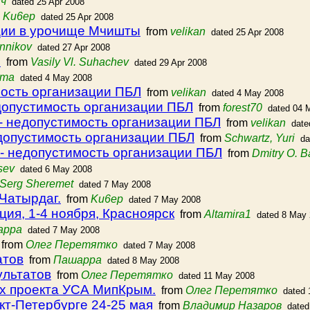
ич
dated 25 Apr 2008
m
Ku6ep
dated 25 Apr 2008
ции в урочище Мчишты
from
velikan
dated 25 Apr 2008
nnikov
dated 27 Apr 2008
О
from
Vasily Vl. Suhachev
dated 29 Apr 2008
рта
dated 4 May 2008
ость организации ПБЛ
from
velikan
dated 4 May 2008
допустимость организации ПБЛ
from
forest70
dated 04 
- недопустимость организации ПБЛ
from
velikan
date
допустимость организации ПБЛ
from
Schwartz, Yuri
da
- недопустимость организации ПБЛ
from
Dmitry O. 
sev
dated 6 May 2008
Serg Sheremet
dated 7 May 2008
Чатырдаг.
from
Ku6ep
dated 7 May 2008
ия, 1-4 ноября, Красноярск
from
Altamira1
dated 8 May
арра
dated 7 May 2008
from
Олег Перетятко
dated 7 May 2008
атов
from
Пашарра
dated 8 May 2008
ультатов
from
Олег Перетятко
dated 11 May 2008
ах проекта УСА МипКрым.
from
Олег Перетятко
dated 
кт-Петербурге 24-25 мая
from
Владимир Назаров
dated