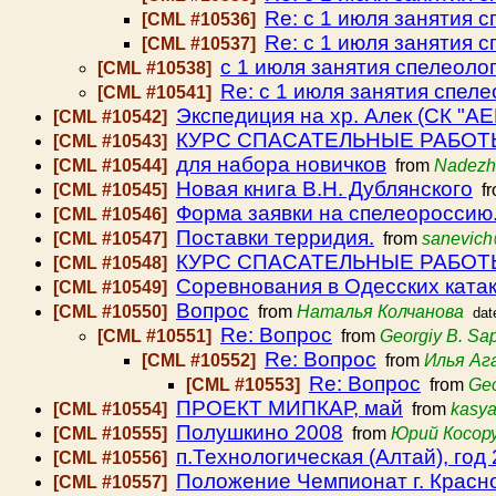
Re: с 1 июля занятия 
[CML #10536]
Re: с 1 июля занятия 
[CML #10537]
с 1 июля занятия спелеоло
[CML #10538]
Re: с 1 июля занятия спел
[CML #10541]
Экспедиция на хр. Алек (СК "A
[CML #10542]
КУРС СПАСАТЕЛЬНЫЕ РАБОТЫ
[CML #10543]
для набора новичков
[CML #10544]
from
Nadezh
Новая книга В.Н. Дублянского
[CML #10545]
f
Форма заявки на спелеороссию
[CML #10546]
Поставки терридия.
[CML #10547]
from
sanevich
КУРС СПАСАТЕЛЬНЫЕ РАБОТЫ
[CML #10548]
Соревнования в Одесских ката
[CML #10549]
Вопрос
[CML #10550]
from
Наталья Колчанова
dat
Re: Вопрос
[CML #10551]
from
Georgiy B. Sa
Re: Вопрос
[CML #10552]
from
Илья Аг
Re: Вопрос
[CML #10553]
from
Geo
ПРОЕКТ МИПКАР, май
[CML #10554]
from
kasya
Полушкино 2008
[CML #10555]
from
Юрий Косор
п.Технологическая (Алтай), год 
[CML #10556]
Положение Чемпионат г. Красн
[CML #10557]