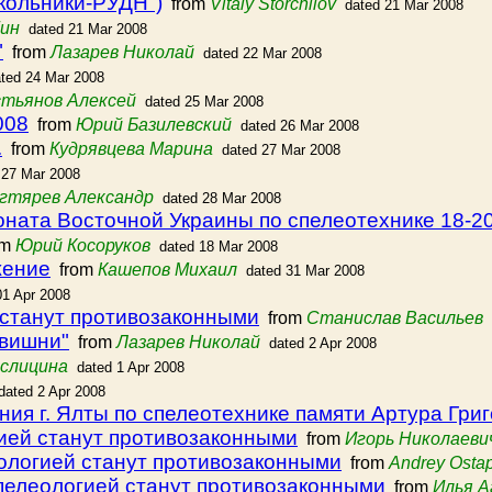
окольники-РУДН")
from
Vitaly Storchilov
dated 21 Mar 2008
ин
dated 21 Mar 2008
"
from
Лазарев Николай
dated 22 Mar 2008
ted 24 Mar 2008
тьянов Алексей
dated 25 Mar 2008
008
from
Юрий Базилевский
dated 26 Mar 2008
.
from
Кудрявцева Марина
dated 27 Mar 2008
 27 Mar 2008
гтярев Александр
dated 28 Mar 2008
ната Восточной Украины по спелеотехнике 18-2
om
Юрий Косоруков
dated 18 Mar 2008
жение
from
Кашепов Михаил
dated 31 Mar 2008
01 Apr 2008
 станут противозаконными
from
Станислав Васильев
 вишни"
from
Лазарев Николай
dated 2 Apr 2008
ислицина
dated 1 Apr 2008
dated 2 Apr 2008
ия г. Ялты по спелеотехнике памяти Артура Гри
гией станут противозаконными
from
Игорь Николаеви
еологией станут противозаконными
from
Andrey Osta
спелеологией станут противозаконными
from
Илья А