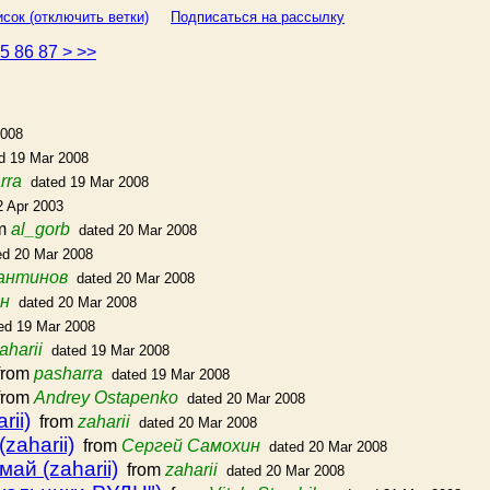
сок (отключить ветки)
Подписаться на рассылку
85
86
87
>
>>
2008
d 19 Mar 2008
rra
dated 19 Mar 2008
2 Apr 2003
m
al_gorb
dated 20 Mar 2008
ed 20 Mar 2008
антинов
dated 20 Mar 2008
н
dated 20 Mar 2008
ed 19 Mar 2008
aharii
dated 19 Mar 2008
rom
pasharra
dated 19 Mar 2008
rom
Andrey Ostapenko
dated 20 Mar 2008
rii)
from
zaharii
dated 20 Mar 2008
zaharii)
from
Сергей Самохин
dated 20 Mar 2008
май (zaharii)
from
zaharii
dated 20 Mar 2008