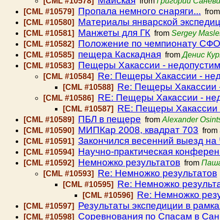
Майская
[CML #10578]
from
Григорий Санев
Пропала немного снаряги...
[CML #10579]
fro
Материалы январской экспеди
[CML #10580]
Манжеты для ГК
[CML #10581]
from
Sergey Masle
Положение по чемпионату СФ
[CML #10582]
пещера Каскадная
[CML #10585]
from
Денис Ку
Пещеры Хакассии - недопустим
[CML #10583]
Re: Пещеры Хакассии - не
[CML #10584]
Re: Пещеры Хакассии 
[CML #10588]
RE: Пещеры Хакассии - не
[CML #10586]
RE: Пещеры Хакассии 
[CML #10587]
ПБЛ в пещере
[CML #10589]
from
Alexander Osint
МИПКар 2008, квадрат 703
[CML #10590]
from
Закончился весенний выезд на 
[CML #10591]
Научно-практическая конференц
[CML #10594]
Немножко результатов
[CML #10592]
from
Паш
Re: Немножко результатов
[CML #10593]
Re: Немножко результ
[CML #10595]
Re: Немножко рез
[CML #10596]
Результаты экспедиции в рамк
[CML #10597]
Соревнования по Спасам в Сан
[CML #10598]