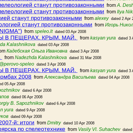
спелеологией станут противозаконными
from
A. Des
спелеологией станут противозаконными
from
Ilya Nik
гией станут противозаконными
from
alexey
dated 2 Apr 
еологией станут противозаконными
from
Игорь Нико
ENIGMA")
from
speleo.lt
dated 03 Apr 2008
 В ПЕЩЕРАХ. КРЫМ. МАЙ.
from
kasyan yura
dated 3 
da Kalashnikova
dated 03 Apr 2008
rom
Кадебская Ольга Ивановна
dated 3 Apr 2008
.
from
Nadezhda Kalashnikova
dated 31 Mar 2008
@perovo-speleo
dated 3 Apr 2008
 В ПЕЩЕРАХ. КРЫМ. МАЙ.
from
kasyan yura
dated 3 
комбах 2008
from
Александра Васильева
dated 04 Apr 2008
ed 05 Apr 2008
pozhnikov
dated 6 Apr 2008
апов
dated 06 Apr 2008
rgiy B. Sapozhnikov
dated 6 Apr 2008
n yura
dated 9 Apr 2008
уков
dated 09 Apr 2008
2007-й: итоги
from
Dmitry
dated 10 Apr 2008
оярска по спелеотехнике
from
Vasily Vl. Suhachev
dated