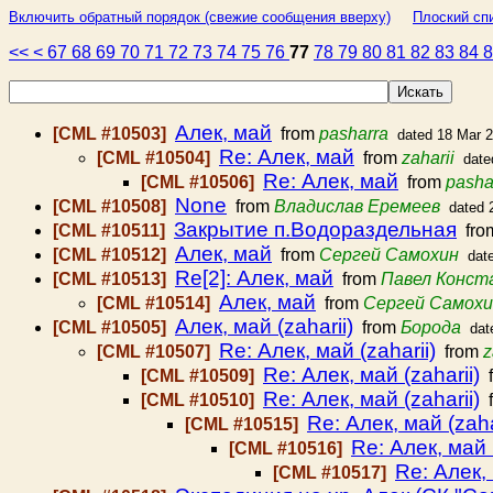
Включить обратный порядок (свежие сообщения вверху)
Плоский спи
<<
<
67
68
69
70
71
72
73
74
75
76
77
78
79
80
81
82
83
84
Алек, май
[CML #10503]
from
pasharra
dated 18 Mar 
Re: Алек, май
[CML #10504]
from
zaharii
date
Re: Алек, май
[CML #10506]
from
pasha
None
[CML #10508]
from
Владислав Еремеев
dated 
Закрытие п.Водораздельная
[CML #10511]
fro
Алек, май
[CML #10512]
from
Сергей Самохин
dat
Re[2]: Алек, май
[CML #10513]
from
Павел Конст
Алек, май
[CML #10514]
from
Сергей Самохи
Алек, май (zaharii)
[CML #10505]
from
Борода
dat
Re: Алек, май (zaharii)
[CML #10507]
from
z
Re: Алек, май (zaharii)
[CML #10509]
f
Re: Алек, май (zaharii)
[CML #10510]
f
Re: Алек, май (zaha
[CML #10515]
Re: Алек, май (
[CML #10516]
Re: Алек, 
[CML #10517]