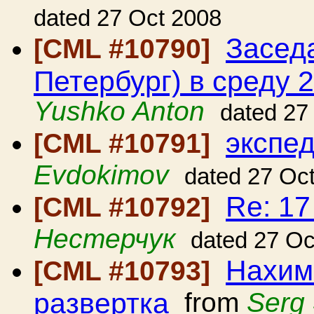
dated 27 Oct 2008
Засед
[CML #10790]
Петербург) в среду 2
Yushko Anton
dated 27
экспе
[CML #10791]
Evdokimov
dated 27 Oc
Re: 1
[CML #10792]
Нестерчук
dated 27 Oc
Нахимо
[CML #10793]
развертка
from
Serg