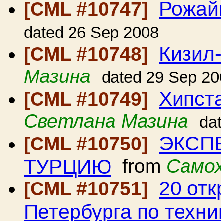
Рожай
[CML #10747]
dated 26 Sep 2008
Кизил
[CML #10748]
Мазина
dated 29 Sep 20
Хипста
[CML #10749]
Светлана Мазина
da
ЭКСПЕ
[CML #10750]
ТУРЦИЮ
from
Самох
20 от
[CML #10751]
Петербурга по техни