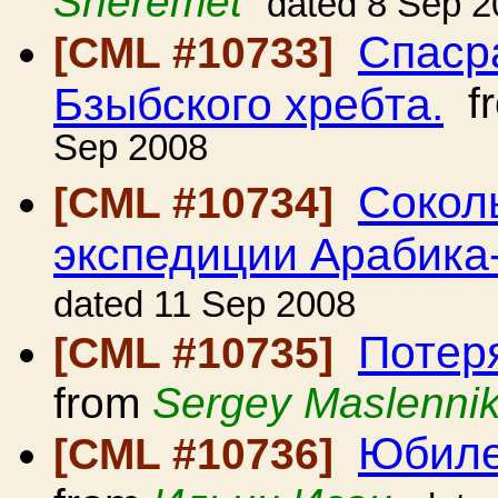
Sheremet
dated 8 Sep 2
Спаср
[CML #10733]
Бзыбского хребта.
f
Sep 2008
Сокол
[CML #10734]
экспедиции Арабика
dated 11 Sep 2008
Потер
[CML #10735]
from
Sergey Maslenni
Юбиле
[CML #10736]