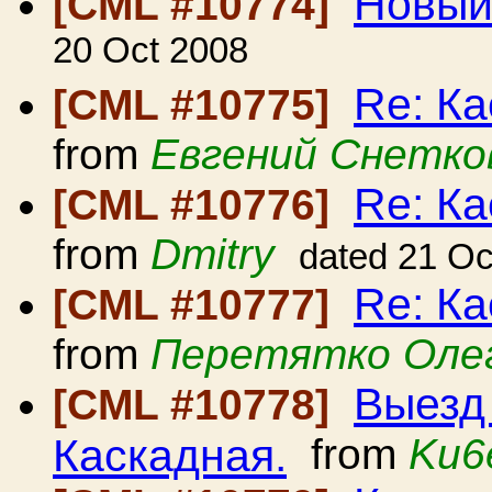
Новый
[CML #10774]
20 Oct 2008
Re: Ка
[CML #10775]
from
Евгений Снетко
Re: Ка
[CML #10776]
from
Dmitry
dated 21 Oc
Re: Ка
[CML #10777]
from
Перетятко Оле
Выезд
[CML #10778]
Каскадная.
from
Ku6