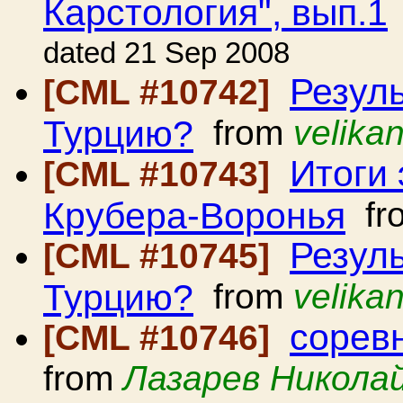
Карстология", вып.1
dated 21 Sep 2008
Резул
[CML #10742]
Турцию?
from
velika
Итоги
[CML #10743]
Крубера-Воронья
fr
Резул
[CML #10745]
Турцию?
from
velika
сорев
[CML #10746]
from
Лазарев Никола