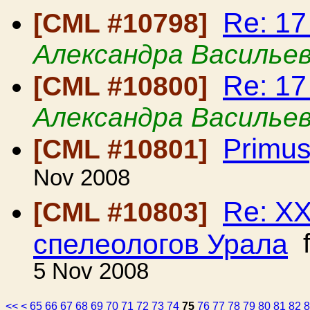
Re: 1
[CML #10798]
Александра Василье
Re: 1
[CML #10800]
Александра Василье
Primus
[CML #10801]
Nov 2008
Re: Х
[CML #10803]
спелеологов Урала
f
5 Nov 2008
<<
<
65
66
67
68
69
70
71
72
73
74
75
76
77
78
79
80
81
82