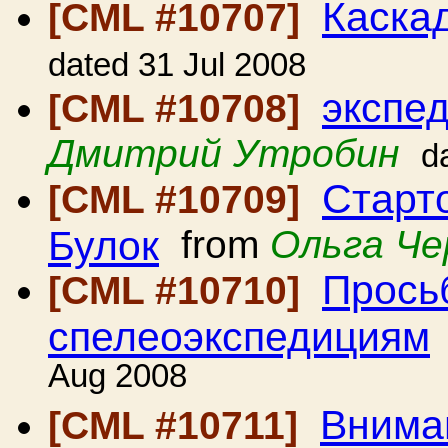
Каска
[CML #10707]
dated 31 Jul 2008
экспе
[CML #10708]
Дмитрий Утробин
d
Старт
[CML #10709]
Булок
from
Ольга Че
Прось
[CML #10710]
спелеоэкспедициям
Aug 2008
Вниман
[CML #10711]