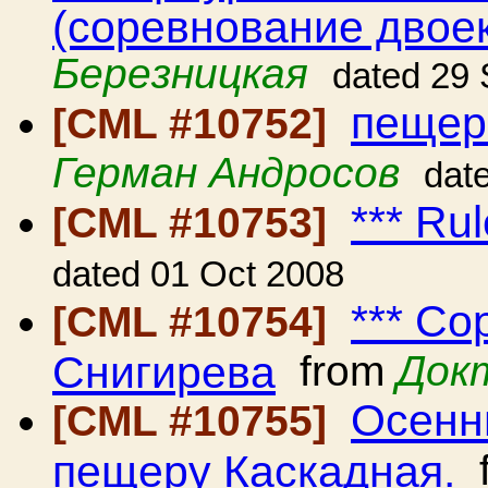
(соревнование двоек
Березницкая
dated 29
пещер
[CML #10752]
Герман Андросов
dat
*** Ru
[CML #10753]
dated 01 Oct 2008
*** С
[CML #10754]
Снигирева
from
Док
Осенн
[CML #10755]
пещеру Каскадная.
f