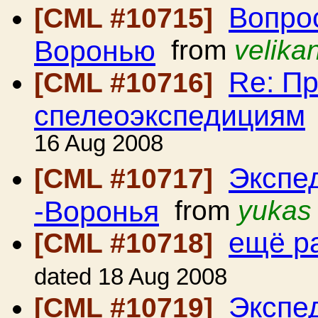
Вопро
[CML #10715]
Воронью
from
velika
Re: П
[CML #10716]
спелеоэкспедициям
16 Aug 2008
Экспе
[CML #10717]
-Воронья
from
yukas
ещё р
[CML #10718]
dated 18 Aug 2008
Экспе
[CML #10719]