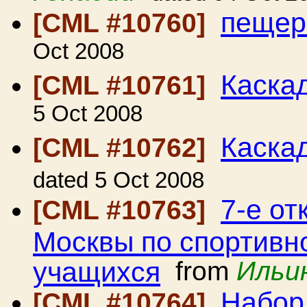
пещер
[CML #10760]
Oct 2008
Каска
[CML #10761]
5 Oct 2008
Каска
[CML #10762]
dated 5 Oct 2008
7-е от
[CML #10763]
Москвы по спортивн
учащихся
from
Ильи
Набор
[CML #10764]