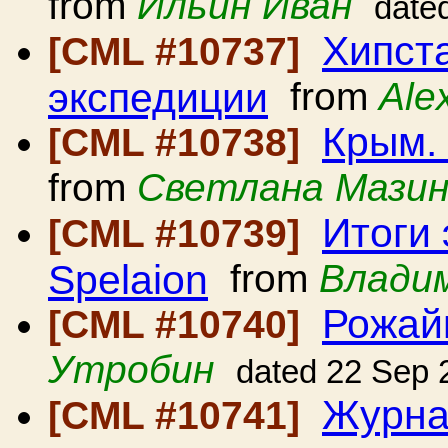
from
Ильин Иван
date
Хипста
[CML #10737]
экспедиции
from
Ale
Крым. 
[CML #10738]
from
Светлана Мази
Итоги 
[CML #10739]
Spelaion
from
Влади
Рожай
[CML #10740]
Утробин
dated 22 Sep 
Журна
[CML #10741]