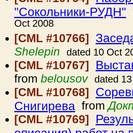
"Сокольники-РУДН"
Oct 2008
Засед
[CML #10766]
Shelepin
dated 10 Oct 2
Выста
[CML #10767]
from
belousov
dated 13
Сорев
[CML #10768]
Снигирева
from
Док
Резуль
[CML #10769]
описания) работ на 