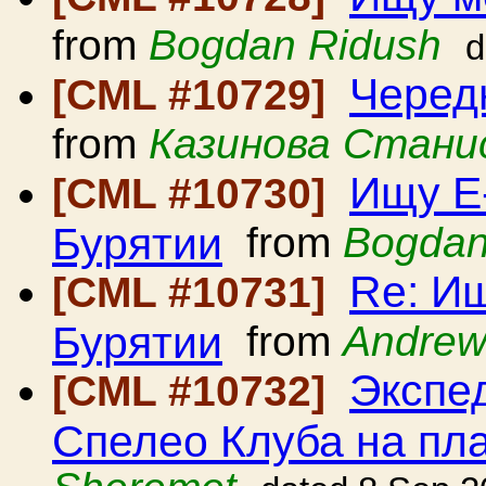
from
Bogdan Ridush
d
Черед
[CML #10729]
from
Казинова Стани
Ищу E
[CML #10730]
Бурятии
from
Bogdan
Re: И
[CML #10731]
Бурятии
from
Andrew
Экспе
[CML #10732]
Спелео Клуба на пл