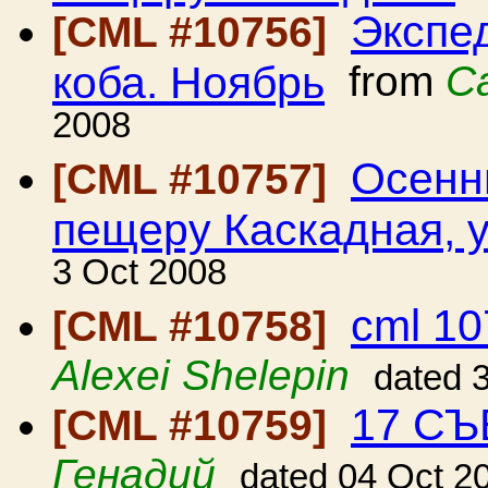
Экспе
[CML #10756]
коба. Ноябрь
from
С
2008
Осенн
[CML #10757]
пещеру Каскадная, у
3 Oct 2008
cml 10
[CML #10758]
Alexei Shelepin
dated 
17 СЪ
[CML #10759]
Генадий
dated 04 Oct 2