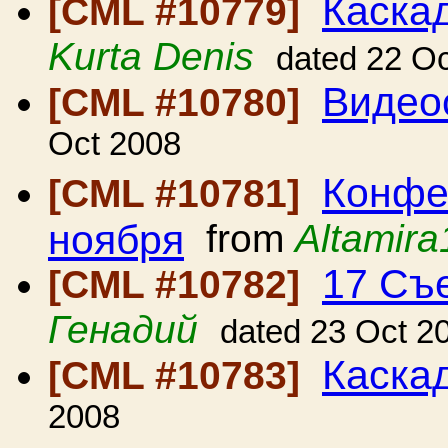
Каскад
[CML #10779]
Kurta Denis
dated 22 O
Видеос
[CML #10780]
Oct 2008
Конфе
[CML #10781]
ноября
from
Altamira
17 Съ
[CML #10782]
Генадий
dated 23 Oct 2
Каска
[CML #10783]
2008