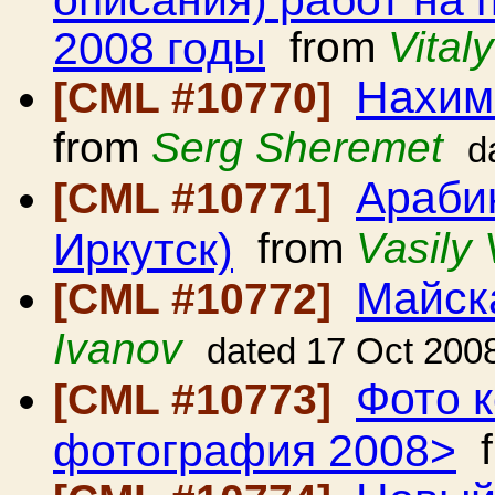
2008 годы
from
Vital
Нахимо
[CML #10770]
from
Serg Sheremet
d
Араби
[CML #10771]
Иркутск)
from
Vasily
Майск
[CML #10772]
Ivanov
dated 17 Oct 200
Фото 
[CML #10773]
фотография 2008>
f