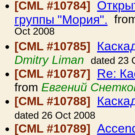
Откры
[CML #10784]
группы "Мория".
fro
Oct 2008
Каскад
[CML #10785]
Dmitry Liman
dated 23 
Re: Ка
[CML #10787]
from
Евгений Снетко
Каска
[CML #10788]
dated 26 Oct 2008
Accend
[CML #10789]