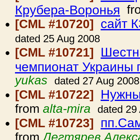
Крубера-Воронья
fr
сайт 
[CML #10720]
dated 25 Aug 2008
Шестн
[CML #10721]
чемпионат Украины 
yukas
dated 27 Aug 2008
Нужны
[CML #10722]
from
alta-mira
dated 29
пп.Сам
[CML #10723]
from
Дегтярев Алекс