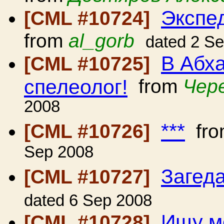
Экспе
[CML #10724]
from
al_gorb
dated 2 S
В Абха
[CML #10725]
спелеолог!
from
Чере
2008
***
[CML #10726]
fr
Sep 2008
Загед
[CML #10727]
dated 6 Sep 2008
Ищу м
[CML #10728]