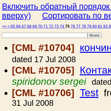
Включить обратный порядок
вверху)
Сортировать по в
<<
<
65
66
67
68
69
70
71
72
73
74
75
76
77
78
79
80
81
82
кончи
[CML #10704]
dated 17 Jul 2008
Конта
[CML #10705]
spiridonov sergei
dated
Test
[CML #10706]
f
31 Jul 2008