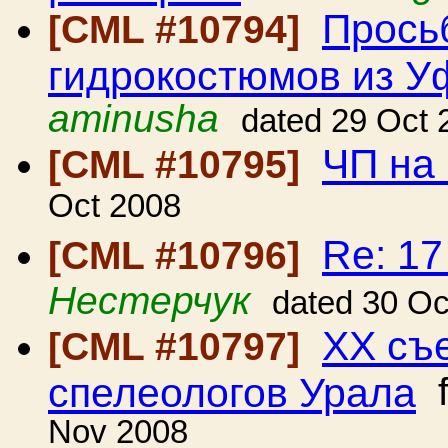
Прось
[CML #10794]
гидрокостюмов из 
aminusha
dated 29 Oct 
ЧП на
[CML #10795]
Oct 2008
Re: 1
[CML #10796]
Нестерчук
dated 30 Oc
ХХ съ
[CML #10797]
спелеологов Урала
f
Nov 2008