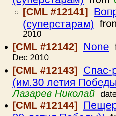
Воп
[CML #12141]
(суперстарам)
fro
2010
None
[CML #12142]
Dec 2010
Спас-
[CML #12143]
(им.30 летия Поб
Лазарев Николай
dat
Пещер
[CML #12144]