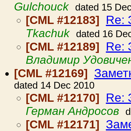
Gulchouck
dated 15 De
Re: 
[CML #12183]
Tkachuk
dated 16 De
Re: 
[CML #12189]
Владимир Удовиче
Заметк
[CML #12169]
dated 14 Dec 2010
Re: 
[CML #12170]
Герман Андросов
d
Заме
[CML #12171]