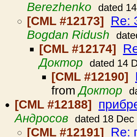
Berezhenko
dated 1
Re: 
[CML #12173]
Bogdan Ridush
date
Re
[CML #12174]
Доктор
dated 14 
[CML #12190]
from
Доктор
d
прибр
[CML #12188]
Андросов
dated 18 Dec
Re:
[CML #12191]