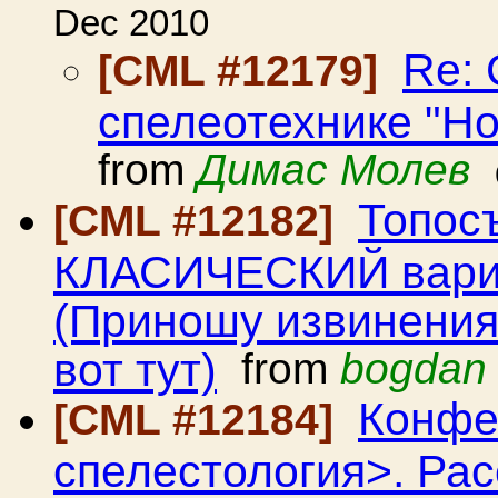
Dec 2010
Re:
[CML #12179]
спелеотехнике "Но
from
Димас Молев
Топос
[CML #12182]
КЛАСИЧЕСКИЙ вари
(Приношу извинения 
вот тут)
from
bogdan 
Конфе
[CML #12184]
спелестология>. Ра