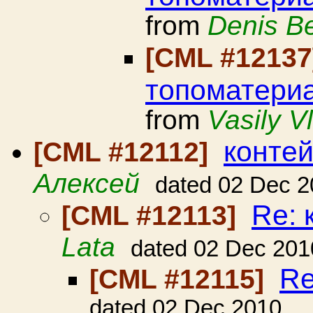
from
Denis B
[CML #1213
топоматери
from
Vasily V
конте
[CML #12112]
Алексей
dated 02 Dec 
Re: 
[CML #12113]
Lata
dated 02 Dec 201
Re
[CML #12115]
dated 02 Dec 2010