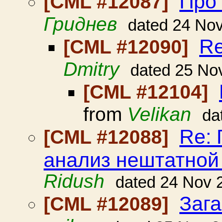
Про 
[CML #12087]
Гриднев
dated 24 No
Re
[CML #12090]
Dmitry
dated 25 No
[CML #12104]
from
Velikan
da
Re: 
[CML #12088]
анализ нештатной 
Ridush
dated 24 Nov 
Заг
[CML #12089]