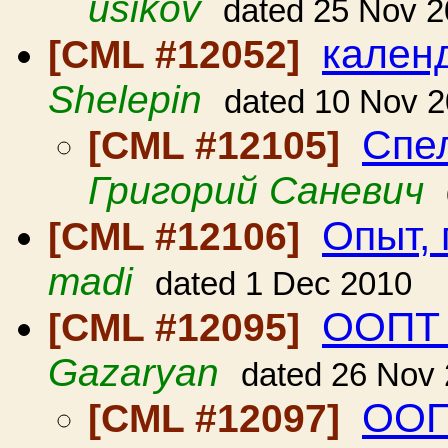
usikov
dated 25 Nov 
календ
[CML #12052]
Shelepin
dated 10 Nov 
Спел
[CML #12105]
Григорий Саневич
Опыт, 
[CML #12106]
madi
dated 1 Dec 2010
ООПТ 
[CML #12095]
Gazaryan
dated 26 Nov
ООП
[CML #12097]