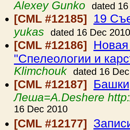
Alexey Gunko
dated 16
19 Съ
[CML #12185]
yukas
dated 16 Dec 201
Новая
[CML #12186]
"Спелеологии и карс
Klimchouk
dated 16 Dec
Башки
[CML #12187]
Леша=A.Deshere http:/
16 Dec 2010
Запис
[CML #12177]