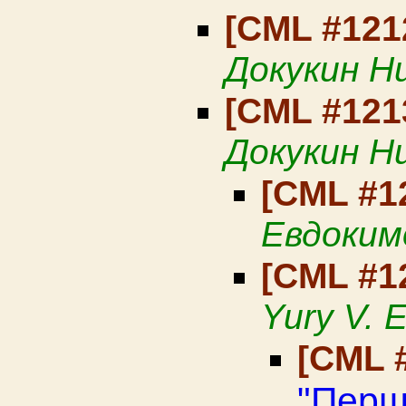
[CML #121
Докукин Н
[CML #121
Докукин Н
[CML #1
Евдоким
[CML #1
Yury V. 
[CML 
"Перш