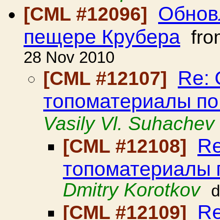
Обнов
[CML #12096]
пещере Крубера
fr
28 Nov 2010
Re:
[CML #12107]
топоматериалы по
Vasily Vl. Suhachev
Re
[CML #12108]
топоматериалы 
Dmitry Korotkov
d
Re
[CML #12109]