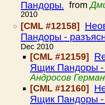
Пандоры.
from
Дм
2010
Нео
[CML #12158]
Пандоры - разъяс
Dec 2010
Re
[CML #12159]
Ящик Пандоры -
Андросов Герман
Не
[CML #12160]
Ящик Пандоры -