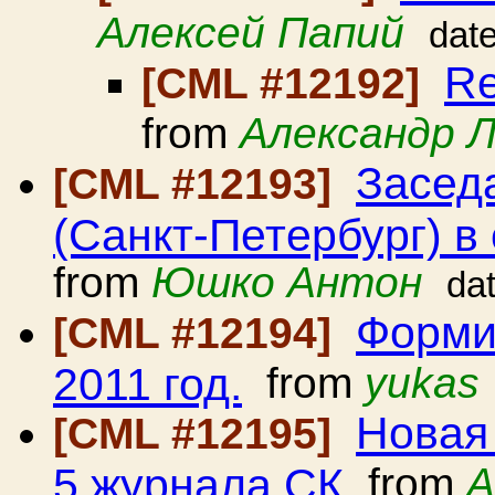
Алексей Папий
dat
Re
[CML #12192]
from
Александр Л
Засед
[CML #12193]
(Санкт-Петербург) в 
from
Юшко Антон
da
Форми
[CML #12194]
2011 год.
from
yukas
Новая
[CML #12195]
5 журнала СК
from
A