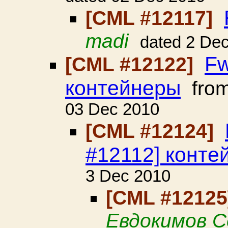
[CML #12117]
madi
dated 2 De
Fw
[CML #12122]
контейнеры
fro
03 Dec 2010
[CML #12124]
#12112] конте
3 Dec 2010
[CML #1212
Евдокимов С