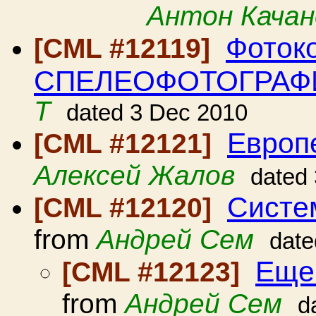
Антон Качан
Фоток
[CML #12119]
СПЕЛЕОФОТОГРАФИ
T
dated 3 Dec 2010
Европ
[CML #12121]
Алексей Жалов
dated
Систе
[CML #12120]
from
Андрей Сем
date
Еще
[CML #12123]
from
Андрей Сем
d