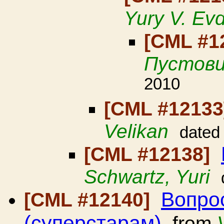
Yury V. Ev
[CML #1
Пустови
2010
[CML #1213
Velikan
dated
[CML #12138]
Schwartz, Yuri
Вопро
[CML #12140]
(суперстарам)
from