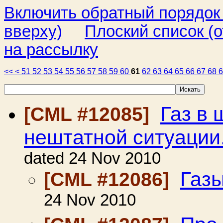
Включить обратный порядок
вверху)
Плоский список (о
на рассылку
<<
<
51
52
53
54
55
56
57
58
59
60
61
62
63
64
65
66
67
68
Газ в 
[CML #12085]
нештатной ситуации.
dated 24 Nov 2010
Газ
[CML #12086]
24 Nov 2010