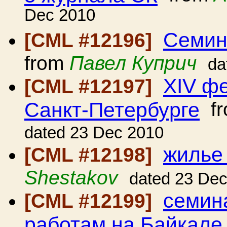
Dec 2010
Семин
[CML #12196]
from
Павел Куприч
da
XIV ф
[CML #12197]
Санкт-Петербурге
f
dated 23 Dec 2010
жилье 
[CML #12198]
Shestakov
dated 23 De
семин
[CML #12199]
работам на Байкале