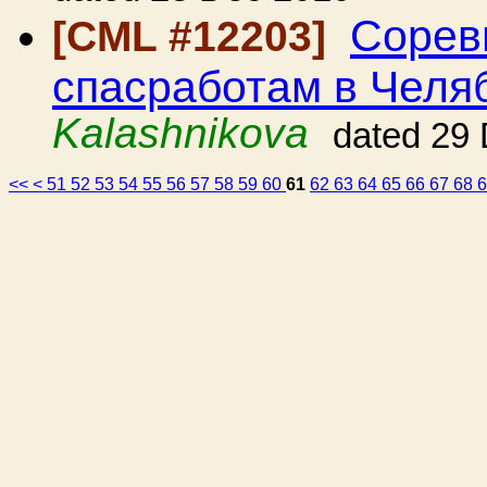
Сорев
[CML #12203]
спасработам в Челя
Kalashnikova
dated 29
<<
<
51
52
53
54
55
56
57
58
59
60
61
62
63
64
65
66
67
68