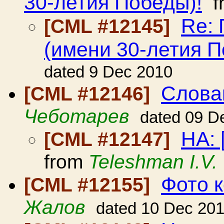
30-летия Победы)!
f
Re:
[CML #12145]
(имени 30-летия П
dated 9 Dec 2010
Слова
[CML #12146]
Чеботарев
dated 09 D
HA: 
[CML #12147]
from
Teleshman I.V.
Фото 
[CML #12155]
Жалов
dated 10 Dec 20