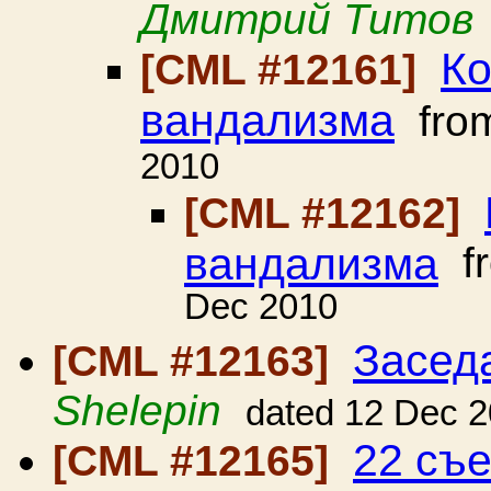
Дмитрий Титов
Ко
[CML #12161]
вандализма
fro
2010
[CML #12162]
вандализма
f
Dec 2010
Засед
[CML #12163]
Shelepin
dated 12 Dec 
22 съ
[CML #12165]