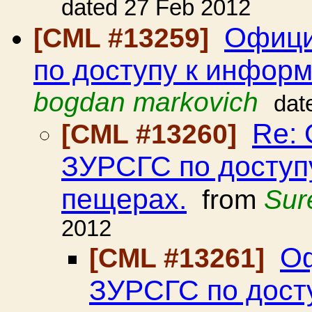
dated 27 Feb 2012
Офици
[CML #13259]
по доступу к инфор
bogdan markovich
dat
Re:
[CML #13260]
ЗУРСГС по доступ
пещерах.
from
Sur
2012
Оф
[CML #13261]
ЗУРСГС по дост