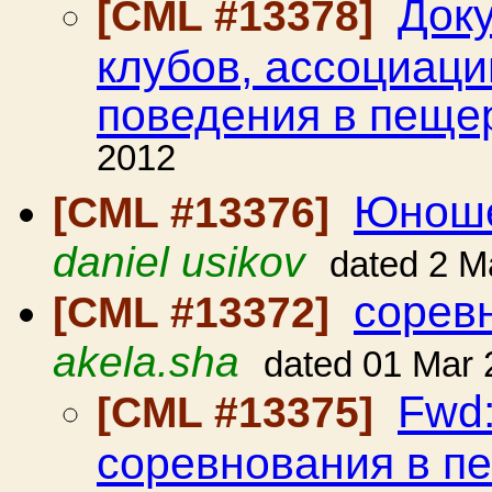
Док
[CML #13378]
клубов, ассоциац
поведения в пеще
2012
Юноше
[CML #13376]
daniel usikov
dated 2 M
сорев
[CML #13372]
akela.sha
dated 01 Mar 
Fwd:
[CML #13375]
соревнования в п