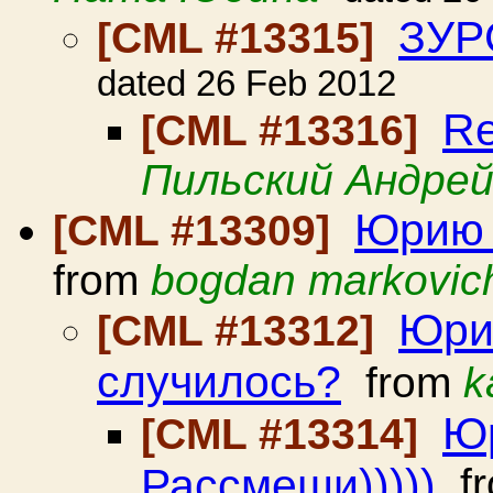
ЗУР
[CML #13315]
dated 26 Feb 2012
Re
[CML #13316]
Пильский Андре
Юрию 
[CML #13309]
from
bogdan markovic
Юри
[CML #13312]
случилось?
from
k
Юр
[CML #13314]
Рассмеши)))))
f