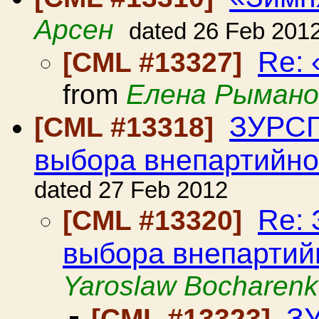
Арсен
dated 26 Feb 201
Re: 
[CML #13327]
from
Елена Рымано
ЗУРСГ
[CML #13318]
выбора внепартийно
dated 27 Feb 2012
Re:
[CML #13320]
выбора внепартий
Yaroslaw Bocharen
ЗУ
[CML #13323]