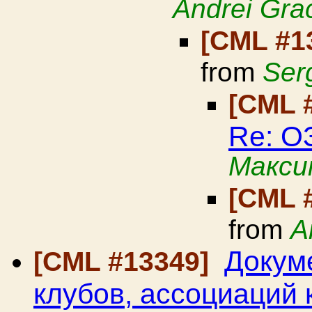
Andrei Gra
[CML #1
from
Ser
[CML 
Re: О
Макси
[CML 
from
A
Докум
[CML #13349]
клубов, ассоциаций